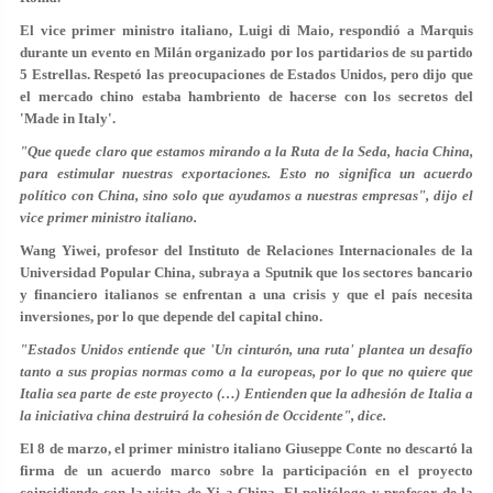
El vice primer ministro italiano, Luigi di Maio, respondió a Marquis
durante un evento en Milán organizado por los partidarios de su partido
5 Estrellas. Respetó las preocupaciones de Estados Unidos, pero dijo que
el mercado chino estaba hambriento de hacerse con los secretos del
'Made in Italy'.
"Que quede claro que estamos mirando a la Ruta de la Seda, hacia China,
para estimular nuestras exportaciones. Esto no significa un acuerdo
político con China, sino solo que ayudamos a nuestras empresas", dijo el
vice primer ministro italiano.
Wang Yiwei, profesor del Instituto de Relaciones Internacionales de la
Universidad Popular China, subraya a Sputnik que los sectores bancario
y financiero italianos se enfrentan a una crisis y que el país necesita
inversiones, por lo que depende del capital chino.
"Estados Unidos entiende que 'Un cinturón, una ruta' plantea un desafío
tanto a sus propias normas como a la europeas, por lo que no quiere que
Italia sea parte de este proyecto (…) Entienden que la adhesión de Italia a
la iniciativa china destruirá la cohesión de Occidente", dice.
El 8 de marzo, el primer ministro italiano Giuseppe Conte no descartó la
firma de un acuerdo marco sobre la participación en el proyecto
coincidiendo con la visita de Xi a China. El politólogo y profesor de la