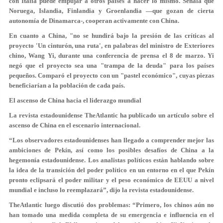
con Italia puede empujar a otros países a hacer lo mismo. Señala que
Noruega, Islandia, Finlandia y Groenlandia —que gozan de cierta
autonomía de Dinamarca-, cooperan activamente con China.
En cuanto a China, "no se hundirá bajo la presión de las críticas al
proyecto 'Un cinturón, una ruta', en palabras del ministro de Exteriores
chino, Wang Yi, durante una conferencia de prensa el 8 de marzo. Yi
negó que el proyecto sea una "trampa de la deuda" para los países
pequeños. Comparó el proyecto con un "pastel económico", cuyas piezas
beneficiarían a la población de cada país.
El ascenso de China hacia el liderazgo mundial
La revista estadounidense TheAtlantic ha publicado un artículo sobre el
ascenso de China en el escenario internacional.
“Los observadores estadounidenses han llegado a comprender mejor las
ambiciones de Pekín, así como los posibles desafíos de China a la
hegemonía estadounidense. Los analistas políticos están hablando sobre
la idea de la transición del poder político en un entorno en el que Pekín
pronto eclipsará el poder militar y el peso económico de EEUU a nivel
mundial e incluso lo reemplazará”, dijo la revista estadounidense.
TheAtlantic luego discutió dos problemas: “Primero, los chinos aún no
han tomado una medida completa de su emergencia e influencia en el