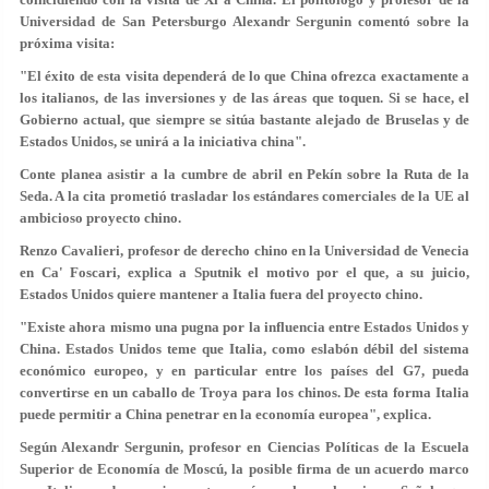
Universidad de San Petersburgo Alexandr Sergunin comentó sobre la
próxima visita:
"El éxito de esta visita dependerá de lo que China ofrezca exactamente a
los italianos, de las inversiones y de las áreas que toquen. Si se hace, el
Gobierno actual, que siempre se sitúa bastante alejado de Bruselas y de
Estados Unidos, se unirá a la iniciativa china".
Conte planea asistir a la cumbre de abril en Pekín sobre la Ruta de la
Seda. A la cita prometió trasladar los estándares comerciales de la UE al
ambicioso proyecto chino.
Renzo Cavalieri, profesor de derecho chino en la Universidad de Venecia
en Ca' Foscari, explica a Sputnik el motivo por el que, a su juicio,
Estados Unidos quiere mantener a Italia fuera del proyecto chino.
"Existe ahora mismo una pugna por la influencia entre Estados Unidos y
China. Estados Unidos teme que Italia, como eslabón débil del sistema
económico europeo, y en particular entre los países del G7, pueda
convertirse en un caballo de Troya para los chinos. De esta forma Italia
puede permitir a China penetrar en la economía europea", explica.
Según Alexandr Sergunin, profesor en Ciencias Políticas de la Escuela
Superior de Economía de Moscú, la posible firma de un acuerdo marco