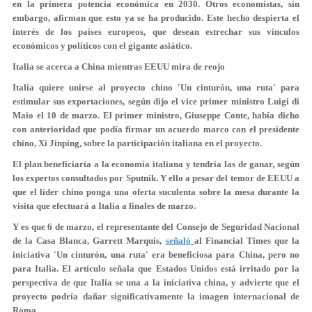
en la primera potencia económica en 2030. Otros economistas, sin
embargo, afirman que esto ya se ha producido. Este hecho despierta el
interés de los países europeos, que desean estrechar sus vínculos
económicos y políticos con el gigante asiático.
Italia se acerca a China mientras EEUU mira de reojo
Italia quiere unirse al proyecto chino 'Un cinturón, una ruta' para
estimular sus exportaciones, según dijo el vice primer ministro Luigi di
Maio el 10 de marzo. El primer ministro, Giuseppe Conte, había dicho
con anterioridad que podía firmar un acuerdo marco con el presidente
chino, Xi Jinping, sobre la participación italiana en el proyecto.
El plan beneficiaría a la economía italiana y tendría las de ganar, según
los expertos consultados por Sputnik. Y ello a pesar del temor de EEUU a
que el líder chino ponga una oferta suculenta sobre la mesa durante la
visita que efectuará a Italia a finales de marzo.
Y es que 6 de marzo, el representante del Consejo de Seguridad Nacional
de la Casa Blanca, Garrett Marquis,
señaló
al Financial Times que la
iniciativa 'Un cinturón, una ruta' era beneficiosa para China, pero no
para Italia. El artículo señala que Estados Unidos está irritado por la
perspectiva de que Italia se una a la iniciativa china, y advierte que el
proyecto podría dañar significativamente la imagen internacional de
Roma.