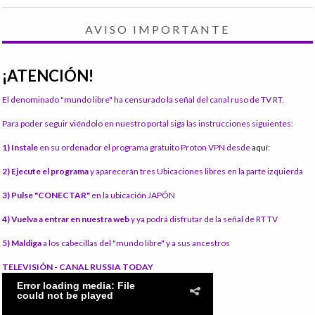
AVISO IMPORTANTE
¡ATENCIÓN!
El denominado "mundo libre" ha censurado la señal del canal ruso de TV RT.
Para poder seguir viéndolo en nuestro portal siga las instrucciones siguientes:
1) Instale
en su ordenador el programa gratuito Proton VPN desde
aquí:
2) Ejecute el programa
y aparecerán tres Ubicaciones libres en la parte izquierda
3) Pulse "CONECTAR"
en la ubicación JAPÓN
4) Vuelva a entrar en nuestra web
y ya podrá disfrutar de la señal de RT TV
5) Maldiga
a los cabecillas del "mundo libre" y a sus ancestros
TELEVISIÓN - CANAL RUSSIA TODAY