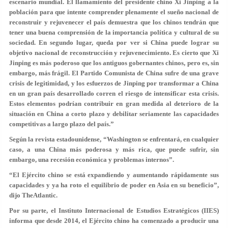
escenario mundial. El llamamiento del presidente chino Xi Jinping a la
población para que intente comprender plenamente el sueño nacional de
reconstruir y rejuvenecer el país demuestra que los chinos tendrán que
tener una buena comprensión de la importancia política y cultural de su
sociedad. En segundo lugar, queda por ver si China puede lograr su
objetivo nacional de reconstrucción y rejuvenecimiento. Es cierto que Xi
Jinping es más poderoso que los antiguos gobernantes chinos, pero es, sin
embargo, más frágil. El Partido Comunista de China sufre de una grave
crisis de legitimidad, y los esfuerzos de Jinping por transformar a China
en un gran país desarrollado corren el riesgo de intensificar esta crisis.
Estos elementos podrían contribuir en gran medida al deterioro de la
situación en China a corto plazo y debilitar seriamente las capacidades
competitivas a largo plazo del país.”
Según la revista estadounidense, “Washington se enfrentará, en cualquier
caso, a una China más poderosa y más rica, que puede sufrir, sin
embargo, una recesión económica y problemas internos”.
“El Ejército chino se está expandiendo y aumentando rápidamente sus
capacidades y ya ha roto el equilibrio de poder en Asia en su beneficio”,
dijo TheAtlantic.
Por su parte, el Instituto Internacional de Estudios Estratégicos (IIES)
informa que desde 2014, el Ejército chino ha comenzado a producir una