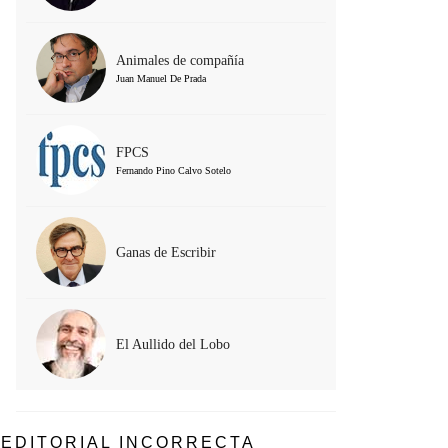
Animales de compañía
Juan Manuel De Prada
FPCS
Fernando Pino Calvo Sotelo
Ganas de Escribir
El Aullido del Lobo
EDITORIAL INCORRECTA