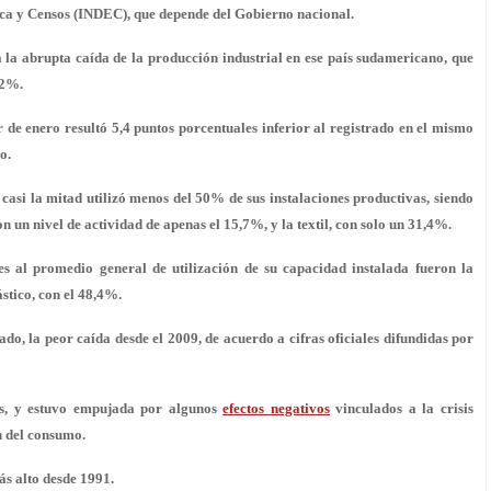
tica y Censos (INDEC), que depende del Gobierno nacional.
sa la abrupta caída de la producción industrial en ese país sudamericano, que
,2%.
r de enero resultó 5,4 puntos porcentuales inferior al registrado en el mismo
o.
casi la mitad utilizó
menos del 50% de sus instalaciones productivas
, siendo
n un nivel de actividad de apenas el 15,7%, y la textil, con solo un 31,4%.
res al promedio general de utilización de su capacidad instalada fueron la
stico, con el 48,4%.
do, la peor caída desde el 2009, de acuerdo a cifras oficiales difundidas por
ños, y estuvo empujada por algunos
efectos negativos
vinculados a la crisis
ón del consumo.
más alto desde 1991.