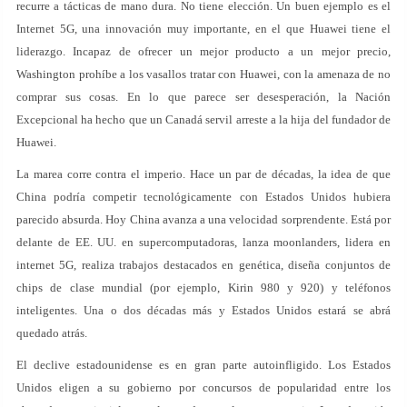
recurre a tácticas de mano dura. No tiene elección. Un buen ejemplo es el
Internet 5G, una innovación muy importante, en el que Huawei tiene el
liderazgo. Incapaz de ofrecer un mejor producto a un mejor precio,
Washington prohíbe a los vasallos tratar con Huawei, con la amenaza de no
comprar sus cosas. En lo que parece ser desesperación, la Nación
Excepcional ha hecho que un Canadá servil arreste a la hija del fundador de
Huawei.
La marea corre contra el imperio. Hace un par de décadas, la idea de que
China podría competir tecnológicamente con Estados Unidos hubiera
parecido absurda. Hoy China avanza a una velocidad sorprendente. Está por
delante de EE. UU. en supercomputadoras, lanza moonlanders, lidera en
internet 5G, realiza trabajos destacados en genética, diseña conjuntos de
chips de clase mundial (por ejemplo, Kirin 980 y 920) y teléfonos
inteligentes. Una o dos décadas más y Estados Unidos estará se abrá
quedado atrás.
El declive estadounidense es en gran parte autoinfligido. Los Estados
Unidos eligen a su gobierno por concursos de popularidad entre los