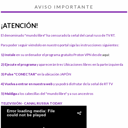
AVISO IMPORTANTE
¡ATENCIÓN!
El denominado "mundo libre" ha censurado la señal del canal ruso de TV RT.
Para poder seguir viéndolo en nuestro portal siga las instrucciones siguientes:
1) Instale
en su ordenador el programa gratuito Proton VPN desde
aquí:
2) Ejecute el programa
y aparecerán tres Ubicaciones libres en la parte izquierda
3) Pulse "CONECTAR"
en la ubicación JAPÓN
4) Vuelva a entrar en nuestra web
y ya podrá disfrutar de la señal de RT TV
5) Maldiga
a los cabecillas del "mundo libre" y a sus ancestros
TELEVISIÓN - CANAL RUSSIA TODAY