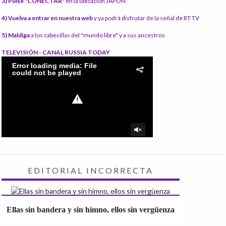
3) Pulse "CONECTAR"
en la ubicación JAPÓN
4) Vuelva a entrar en nuestra web
y ya podrá disfrutar de la señal de RT TV
5) Maldiga
a los cabecillas del "mundo libre" y a sus ancestros
TELEVISIÓN - CANAL RUSSIA TODAY
EDITORIAL INCORRECTA
Ellas sin bandera y sin himno, ellos sin vergüenza