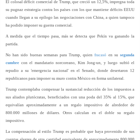
El colosal déficit comercial de Trump, que creció un 12,5%, impregna toda
su pugnaz estrategia contra los países con los que mantiene déficits EEUU
cuando llegan a su epílogo las negociaciones con China, a quien tampoco
ha podido imponer su guerra comercial.
A medida que el tiempo pasa, más se detecta que Pekín va ganando la
partida.
No han sido buenas semanas para Trump, quien
fracasó
en su
segunda
cumbre
con el mandatario norcoreano, Kim Jong-un, y luego sufrió el
repudio a su 'emergencia nacional' en el Senado, donde desertaron 12
republicanos para imponer su muro contra México en forma unilateral.
Trump contemplaba compensar la sustancial reducción de los impuestos a
sus aliados plutócratas, beneficiados con una poda del 35% al 15%, que
equivalían aproximadamente a un regalo impositivo de alrededor de
800.000 millones de dólares. Otros calculan en el doble su regalo
impositivo.
La compensación al estilo Trump es probable que haya provenido de sus
cuentas alegres de otra cantidad equivalente de aproximadamente 800.000