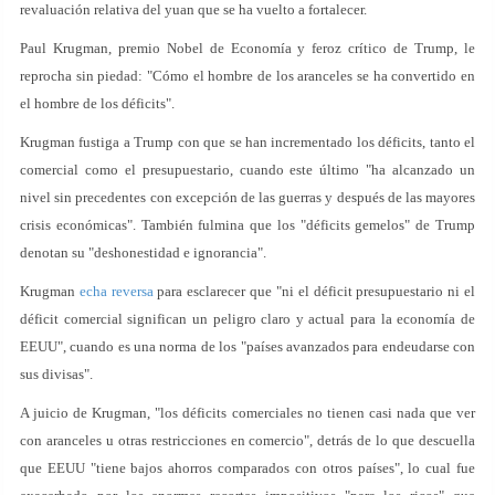
revaluación relativa del yuan que se ha vuelto a fortalecer.
Paul Krugman, premio Nobel de Economía y feroz crítico de Trump, le
reprocha sin piedad: "Cómo el hombre de los aranceles se ha convertido en
el hombre de los déficits".
Krugman fustiga a Trump con que se han incrementado los déficits, tanto el
comercial como el presupuestario, cuando este último "ha alcanzado un
nivel sin precedentes con excepción de las guerras y después de las mayores
crisis económicas". También fulmina que los "déficits gemelos" de Trump
denotan su "deshonestidad e ignorancia".
Krugman
echa reversa
para esclarecer que "ni el déficit presupuestario ni el
déficit comercial significan un peligro claro y actual para la economía de
EEUU", cuando es una norma de los "países avanzados para endeudarse con
sus divisas".
A juicio de Krugman, "los déficits comerciales no tienen casi nada que ver
con aranceles u otras restricciones en comercio", detrás de lo que descuella
que EEUU "tiene bajos ahorros comparados con otros países", lo cual fue