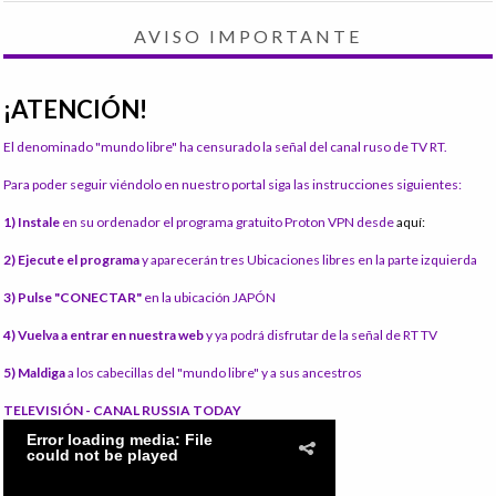
AVISO IMPORTANTE
¡ATENCIÓN!
El denominado "mundo libre" ha censurado la señal del canal ruso de TV RT.
Para poder seguir viéndolo en nuestro portal siga las instrucciones siguientes:
1) Instale
en su ordenador el programa gratuito Proton VPN desde
aquí:
2) Ejecute el programa
y aparecerán tres Ubicaciones libres en la parte izquierda
3) Pulse "CONECTAR"
en la ubicación JAPÓN
4) Vuelva a entrar en nuestra web
y ya podrá disfrutar de la señal de RT TV
5) Maldiga
a los cabecillas del "mundo libre" y a sus ancestros
TELEVISIÓN - CANAL RUSSIA TODAY