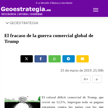
Ir a Versión Clásica o escritorio
Toggle 
GEOESTRATEGIA
El fracaso de la guerra comercial global de
Trump
25 de marzo de 2019, 21:00h
A+
a-
El colosal déficit comercial de Trump, que
creció un 12,5%, impregna toda su pugnaz
estrategia contra los países con los que