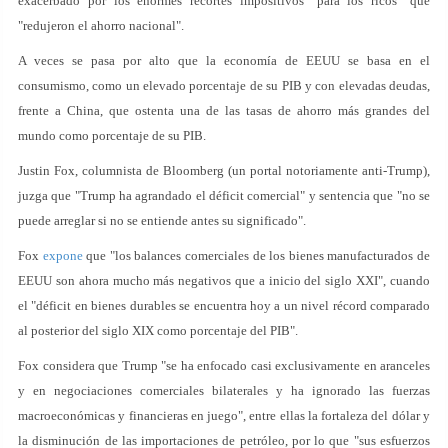
exacerbado por los enormes recortes impositivos "para los ricos" que
"redujeron el ahorro nacional".
A veces se pasa por alto que la economía de EEUU se basa en el
consumismo, como un elevado porcentaje de su PIB y con elevadas deudas,
frente a China, que ostenta una de las tasas de ahorro más grandes del
mundo como porcentaje de su PIB.
Justin Fox, columnista de Bloomberg (un portal notoriamente anti-Trump),
juzga que "Trump ha agrandado el déficit comercial" y sentencia que "no se
puede arreglar si no se entiende antes su significado".
Fox
expone
que "los balances comerciales de los bienes manufacturados de
EEUU son ahora mucho más negativos que a inicio del siglo XXI", cuando
el "déficit en bienes durables se encuentra hoy a un nivel récord comparado
al posterior del siglo XIX como porcentaje del PIB".
Fox considera que Trump "se ha enfocado casi exclusivamente en aranceles
y en negociaciones comerciales bilaterales y ha ignorado las fuerzas
macroeconómicas y financieras en juego", entre ellas la fortaleza del dólar y
la disminución de las importaciones de petróleo, por lo que "sus esfuerzos