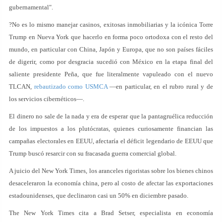
gubernamental".
?No es lo mismo manejar casinos, exitosas inmobiliarias y la icónica Torre
Trump en Nueva York que hacerlo en forma poco ortodoxa con el resto del
mundo, en particular con China, Japón y Europa, que no son países fáciles
de digerir, como por desgracia sucedió con México en la etapa final del
saliente presidente Peña, que fue literalmente vapuleado con el nuevo
TLCAN,
rebautizado como USMCA
—en particular, en el rubro rural y de
los servicios cibernéticos—.
El dinero no sale de la nada y era de esperar que la pantagruélica reducción
de los impuestos a los plutócratas, quienes curiosamente financian las
campañas electorales en EEUU, afectaría el déficit legendario de EEUU que
Trump buscó resarcir con su fracasada guerra comercial global.
A juicio del New York Times, los aranceles rigoristas sobre los bienes chinos
desaceleraron la economía china, pero al costo de afectar las exportaciones
estadounidenses, que declinaron casi un 50% en diciembre pasado.
The New York Times cita a Brad Setser, especialista en economía