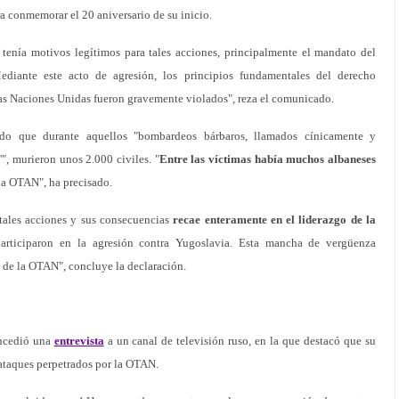
a conmemorar el 20 aniversario de su inicio.
o tenía motivos legítimos para tales acciones, principalmente el mandato del
iante este acto de agresión, los principios fundamentales del derecho
las Naciones Unidas fueron gravemente violados", reza el comunicado.
ado que durante aquellos "bombardeos bárbaros, llamados cínicamente y
", murieron unos 2.000 civiles. "
Entre las víctimas había muchos albaneses
la OTAN", ha precisado.
tales acciones y sus consecuencias
recae enteramente en el liderazgo de la
rticiparon en la agresión contra Yugoslavia. Esta mancha de vergüenza
 de la OTAN", concluye la declaración.
oncedió una
entrevista
a un canal de televisión ruso, en la que destacó que su
 ataques perpetrados por la OTAN.