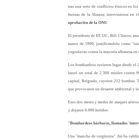
tras una serie de conflictos étnicos en l
fuerzas de la Alianza intervinieron en 
aprobación de la ONU
.
El presidente de EE.UU., Bill Clinton, an
marzo de 1999, justificándolo como "una 
yugoslavas contra la mayoría albanesa en 
Los bombardeos tuvieron lugar desde el 
lanzó un total de 2.300 misiles contra 9
capital, Belgrado, cayeron 212 bombas.
que provocaron un desastre ambiental y la
Esos dos meses y medio de ataques aéreos
y dejaron 6.000 heridos.
"Bombardeos bárbaros, llamados 'inter
Una "mancha de vergüenza". Así ha calific