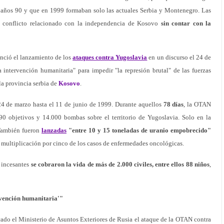
os años 90 y que en 1999 formaban solo las actuales Serbia y Montenegro. Las
el conflicto relacionado con la independencia de Kosovo
sin contar con la
unció el lanzamiento de los
ataques contra Yugoslavia
en un discurso el 24 de
intervención humanitaria" para impedir "la represión brutal" de las fuerzas
la provincia serbia de
Kosovo
.
24 de marzo hasta el 11 de junio de 1999. Durante aquellos
78 días
, la OTAN
90 objetivos y 14.000 bombas sobre el territorio de Yugoslavia. Solo en la
 También fueron
lanzadas
"entre 10 y 15 toneladas de uranio empobrecido"
 multiplicación por cinco de los casos de enfermedades oncológicas.
 incesantes
se cobraron la vida de más de 2.000 civiles, entre ellos 88 niños
,
vención humanitaria'"
ado el Ministerio de Asuntos Exteriores de Rusia el ataque de la OTAN contra