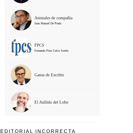
Animales de compañía
Juan Manuel De Prada
FPCS
Fernando Pino Calvo Sotelo
Ganas de Escribir
El Aullido del Lobo
EDITORIAL INCORRECTA