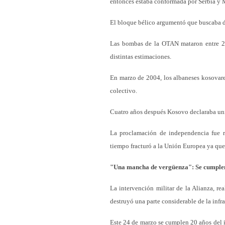
entonces estaba conformada por Serbia y
El bloque bélico argumentó que buscaba de
Las bombas de la OTAN mataron entre 2.5
distintas estimaciones.
En marzo de 2004, los albaneses kosovare
colectivo.
Cuatro años después Kosovo declaraba uni
La proclamación de independencia fue r
tiempo fracturó a la Unión Europea ya que
"Una mancha de vergüenza": Se cumplen 
La intervención militar de la Alianza, re
destruyó una parte considerable de la infra
Este 24 de marzo se cumplen 20 años del 