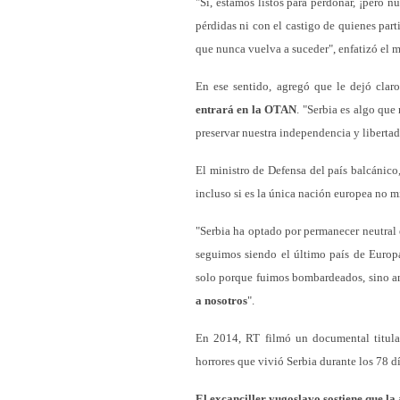
"Sí, estamos listos para perdonar, ¡pero
pérdidas ni con el castigo de quienes par
que nunca vuelva a suceder", enfatizó el m
En ese sentido, agregó que le dejó claro
entrará en la OTAN
. "Serbia es algo que
preservar nuestra independencia y libertad
El ministro de Defensa del país balcánic
incluso si es la única nación europea no 
"Serbia ha optado por permanecer neutral 
seguimos siendo el último país de Europa
solo porque fuimos bombardeados, sino a
a nosotros
".
En 2014, RT filmó un documental titulado
horrores que vivió Serbia durante los 78 d
El excanciller yugoslavo sostiene que la