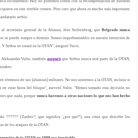
 nunca olvidaremos! Hoy no podemos contar con la recompensación de nuestras
ticiparon en este terrible crimen. Pero creo que ahora es mucho más importante
andatario serbio.
 al secretario general de la Alianza, Jens Stoltenberg, que
Belgrado nunca
 no se puede romper o destruir. Somos inquebrantables en nuestra intención de
. Y Serbia no estará en la OTAN", aseguró Vucic.
o, Aleksandar Vulin, también
aseguró
que Serbia nunca será parte de la OTAN,
miembro.
en términos de sus [alianzas] militares. No nos uniremos a la OTAN, incluso si
 en estar fuera del bloque", aseveró Vulin. "Hemos tomado esta decisión no
ntes que nada, porque
nunca haremos a otras naciones lo que nos han hecho
 '??????' ('Zashto?', que significa '¿por qué?'), una cinta que describe los
ías de los ataques de la OTAN.
 agresión de la OTAN en 1999 era inevitable