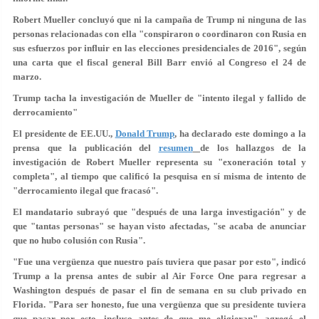
Robert Mueller concluyó que ni la campaña de Trump ni ninguna de las
personas relacionadas con ella "conspiraron o coordinaron con Rusia en
sus esfuerzos por influir en las elecciones presidenciales de 2016", según
una carta que el fiscal general Bill Barr envió al Congreso el 24 de
marzo.
Trump tacha la investigación de Mueller de "intento ilegal y fallido de
derrocamiento"
El presidente de EE.UU.,
Donald Trump
, ha declarado este domingo a la
prensa que la publicación del
resumen
de los hallazgos de la
investigación de Robert Mueller representa su "exoneración total y
completa", al tiempo que calificó la pesquisa en sí misma de intento de
"derrocamiento ilegal que fracasó".
El mandatario subrayó que "después de una larga investigación" y de
que "tantas personas" se hayan visto afectadas, "se acaba de anunciar
que no hubo colusión con Rusia".
"Fue una vergüenza que nuestro país tuviera que pasar por esto", indicó
Trump a la prensa antes de subir al Air Force One para regresar a
Washington después de pasar el fin de semana en su club privado en
Florida. "Para ser honesto,
fue una vergüenza que su presidente tuviera
que pasar por esto
, incluso antes de que me eligieran", agregó el