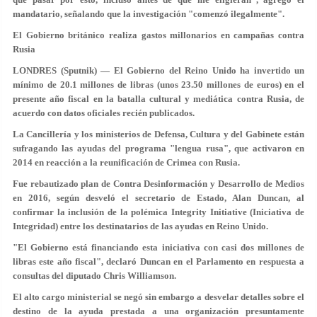
mandatario, señalando que la investigación
"comenzó ilegalmente"
.
El Gobierno británico realiza gastos millonarios en campañas contra
Rusia
LONDRES (Sputnik) — El Gobierno del Reino Unido ha invertido un
mínimo de 20.1 millones de libras (unos 23.50 millones de euros) en el
presente año fiscal en la batalla cultural y mediática contra Rusia, de
acuerdo con datos oficiales recién publicados.
La Cancillería y los ministerios de Defensa, Cultura y del Gabinete están
sufragando las ayudas del programa "lengua rusa", que activaron en
2014 en reacción a la reunificación de Crimea con Rusia.
Fue rebautizado plan de Contra Desinformación y Desarrollo de Medios
en 2016, según desveló el secretario de Estado, Alan Duncan, al
confirmar la inclusión de la polémica Integrity Initiative (Iniciativa de
Integridad) entre los destinatarios de las ayudas en Reino Unido.
"El Gobierno está financiando esta iniciativa con casi dos millones de
libras este año fiscal", declaró Duncan en el Parlamento en respuesta a
consultas del diputado Chris Williamson.
El alto cargo ministerial se negó sin embargo a desvelar detalles sobre el
destino de la ayuda prestada a una organización presuntamente