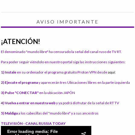
AVISO IMPORTANTE
¡ATENCIÓN!
El denominado "mundo libre" ha censurado la señal del canal ruso de TV RT.
Para poder seguir viéndolo en nuestro portal siga las instrucciones siguientes:
1) Instale
en su ordenador el programa gratuito Proton VPN desde
aquí:
2) Ejecute el programa
y aparecerán tres Ubicaciones libres en la parte izquierda
3) Pulse "CONECTAR"
en la ubicación JAPÓN
4) Vuelva a entrar en nuestra web
y ya podrá disfrutar de la señal de RT TV
5) Maldiga
a los cabecillas del "mundo libre" y a sus ancestros
TELEVISIÓN - CANAL RUSSIA TODAY