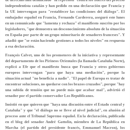
independentista catalán y han pedido en una declaración que Francia y
la UE intervengan para "restablecer las condiciones del diálogo". El
embajador español en Francia, Fernando Carderera, aseguró este lunes
en un comunicado que "lamenta y rechaza" el manifiesto suscrito por los
legisladores, "que
demuestra un desconocimiento absoluto de la situación
en España
por parte de un grupo minoritario de senadores franceses". Y
añadió que "se están haciendo gestiones a todos los niveles" en respuesta
a esa declaración.
François Calvet, uno de los promotores de la iniciativa y representante
del departamento de los Pirineos Orientales (la llamada Cataluña Norte),
explicó a Efe que
el manifiesto busca que
Francia
y otros gobiernos
europeos intervengan
"para que haya una mediación", porque la
situación actual "no beneficia a nadie". "El papel de Europa es tratar de
encontrar soluciones, no quedarse con los brazos cruzados", porque "
hay
una subida de tensión que no puede más que acabar mal
", advirtió el
senador por el partido conservador Los Republicanos.
Insistió en que
quieren que "haya una discusión entre el Estado central y
Cataluña
" y que "el diálogo no se lleve al nivel judicial", en alusión al
proceso ante el Tribunal Supremo español. En la declaración, publicada
en el blog del senador André Gattolin, miembro de La República en
Marcha
(el partido
del presidente francés,
Emmanuel Macron
), los