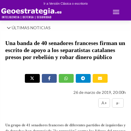
Ir a Versión Clásica o escritorio
Toggle 
ÚLTIMAS NOTICIAS
Una banda de 40 senadores franceses firman un
escrito de apoyo a los separatistas catalanes
presos por rebelión y robar dinero público
26 de marzo de 2019, 20:00h
A+
a-
Un grupo de
41 senadores franceses de diferentes partidos
de izquierdas y
de derechas han denunciado
"la represión"
contra los líderes del proceso