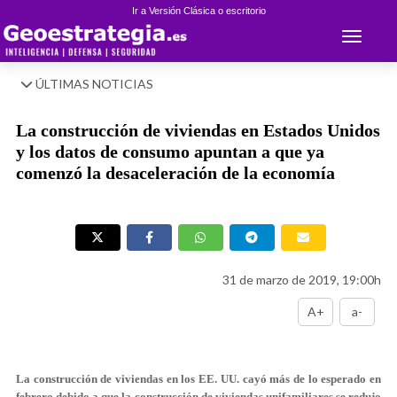
Ir a Versión Clásica o escritorio
Toggle 
ÚLTIMAS NOTICIAS
La construcción de viviendas en Estados Unidos
y los datos de consumo apuntan a que ya
comenzó la desaceleración de la economía
31 de marzo de 2019, 19:00h
A+
a-
La construcción de viviendas en los EE. UU. cayó más de lo esperado en
febrero debido a que la construcción de viviendas unifamiliares se redujo