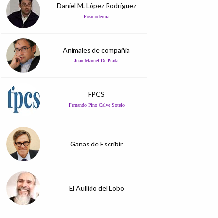
Daniel M. López Rodríguez
Posmodernia
Animales de compañía
Juan Manuel De Prada
FPCS
Fernando Pino Calvo Sotelo
Ganas de Escribir
El Aullido del Lobo