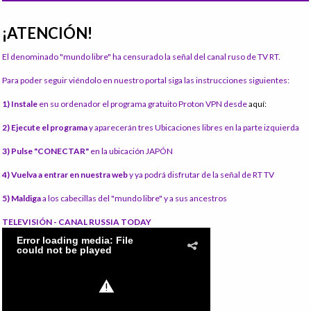
¡ATENCIÓN!
El denominado "mundo libre" ha censurado la señal del canal ruso de TV RT.
Para poder seguir viéndolo en nuestro portal siga las instrucciones siguientes:
1) Instale
en su ordenador el programa gratuito Proton VPN desde
aquí:
2) Ejecute el programa
y aparecerán tres Ubicaciones libres en la parte izquierda
3) Pulse "CONECTAR"
en la ubicación JAPÓN
4) Vuelva a entrar en nuestra web
y ya podrá disfrutar de la señal de RT TV
5) Maldiga
a los cabecillas del "mundo libre" y a sus ancestros
TELEVISIÓN - CANAL RUSSIA TODAY