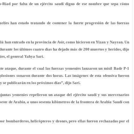
o-Riad por falta de un ejército saudí digno de ese nombre que sepa cómo
raelíes han estado tratando de contener la fuerte progresión de las fuerzas
lá han entrado en la provincia de Asir, como hicieron en Yizan y Nayran. Un
urante los últimos cuatro días ha dejado más de 200 muertos y heridos, dijo
es, el general Yahya Sari.
te ataque, durante el cual las fuerzas yemeníes lanzaron un misil Badr P-1
plosiones sonaron durante dos horas. Las imágenes de esta ofensiva fueron
y se publicarán en los próximos días”, dijo Sari.
njuntas yemeníes repelieron un ataque del ejército saudí y sus mercenarios
este de Arabia, a unos sesenta kilómetros de la frontera de Arabia Saudí con
 por bombarderos, helicópteros y drones, pero ellas fueron rechazadas por el