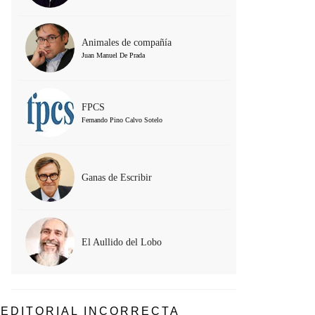
Animales de compañía
Juan Manuel De Prada
FPCS
Fernando Pino Calvo Sotelo
Ganas de Escribir
El Aullido del Lobo
EDITORIAL INCORRECTA