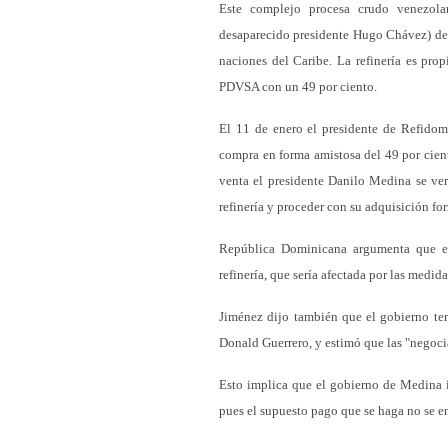
Este complejo procesa crudo venezola
desaparecido presidente Hugo Chávez) de 
naciones del Caribe. La refinería es pro
PDVSA con un 49 por ciento.
El 11 de enero el presidente de Refidoms
compra en forma amistosa del 49 por cien
venta el presidente Danilo Medina se vería
refinería y proceder con su adquisición for
República Dominicana argumenta que el
refinería, que sería afectada por las medi
Jiménez dijo también que el gobierno ten
Donald Guerrero, y estimó que las "negoci
Esto implica que el gobierno de Medina ir
pues el supuesto pago que se haga no se e