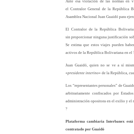
Ante esa violación de las normas en v
el Contralor General de la República Bo
Asamblea Nacional Juan Guaidó para ejerce
El Contralor de la República Bolivari
sin proporcionar ninguna justificación sob
Se estima que estos viajes pueden haber
activos de la República Bolivariana en el
Juan Guaidó, quien no se ve a sí mis
«
presidente interino
» de la República, cu
Los “representantes personales” de Guaidó
arbitrariamente confiscados por Estad
administración opositora en el exilio y e
?
Plataforma cambiaria Interbanex est
contratado por Guaidó