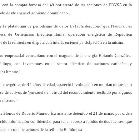
o con la compra forzosa del 49 por ciento de las acciones de PDVSA en la
eado desde enero el gobierno dominicano.
e la plataforma de periodismo de datos LaTabla descubrió que Planchart es
esa de Generación Eléctrica Haina, operadora energética de República
 de la refinería en disputa con interés en tener participación en la misma.
upo empresarial venezolano con el magnate de la energía Rolando González-
oldings, con inversiones en el sector eléctrico de naciones caribeñas y
ías limpias”.
ia energética, de 44 años de edad, apareció involucrado en un plan orquestado
se de activos de Venezuela en virtud del reconocimiento recibido por algunos
 interino”.
teléfonos de Roberto Marrero (su asistente detenido el 21 de marzo por orden
ecido información confidencial para tener acceso a fondos de dos fuentes, que
onados con operaciones de la refinería Refidomsa.