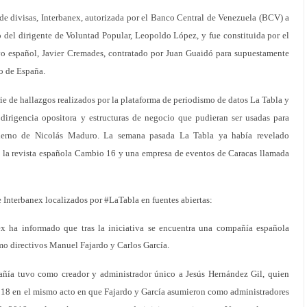
de divisas, Interbanex, autorizada por el Banco Central de Venezuela (BCV) a
no del dirigente de Voluntad Popular, Leopoldo López, y fue constituida por el
ivo español, Javier Cremades, contratado por Juan Guaidó para supuestamente
io de España.
ie de hallazgos realizados por la plataforma de periodismo de datos La Tabla y
 dirigencia opositora y estructuras de negocio que pudieran ser usadas para
obierno de Nicolás Maduro. La semana pasada La Tabla ya había revelado
n la revista española Cambio 16 y una empresa de eventos de Caracas llamada
 Interbanex localizados por #LaTabla en fuentes abiertas:
ex ha informado que tras la iniciativa se encuentra una compañía española
o directivos Manuel Fajardo y Carlos García.
pañía tuvo como creador y administrador único a Jesús Hernández Gil, quien
2018 en el mismo acto en que Fajardo y García asumieron como administradores