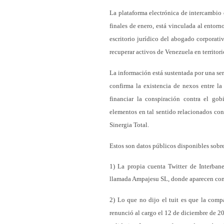
La plataforma electrónica de intercambio 
finales de enero, está vinculada al entor
escritorio jurídico del abogado corporat
recuperar activos de Venezuela en territor
La información está sustentada por una ser
confirma la existencia de nexos entre la
financiar la conspiración contra el g
elementos en tal sentido relacionados co
Sinergia Total.
Estos son datos públicos disponibles sobre
1) La propia cuenta Twitter de Interban
llamada Ampajesu SL, donde aparecen com
2) Lo que no dijo el tuit es que la com
renunció al cargo el 12 de diciembre de 