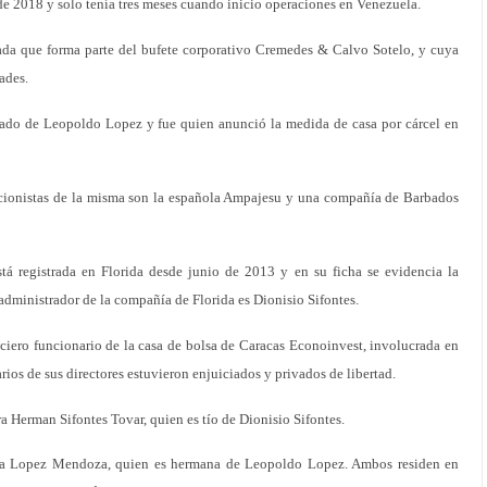
de 2018 y solo tenía tres meses cuando inicio operaciones en Venezuela.
da que forma parte del bufete corporativo Cremedes & Calvo Sotelo, y cuya
ades.
do de Leopoldo Lopez y fue quien anunció la medida de casa por cárcel en
ccionistas de la misma son la española Ampajesu y una compañía de Barbados
 registrada en Florida desde junio de 2013 y en su ficha se evidencia la
administrador de la compañía de Florida es Dionisio Sifontes.
ciero funcionario de la casa de bolsa de Caracas Econoinvest, involucrada en
rios de sus directores estuvieron enjuiciados y privados de libertad.
ra Herman Sifontes Tovar, quien es tío de Dionisio Sifontes.
ana Lopez Mendoza, quien es hermana de Leopoldo Lopez. Ambos residen en