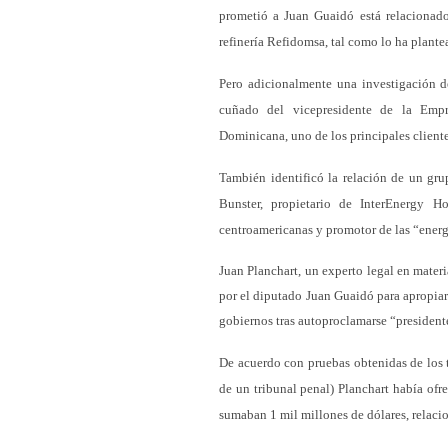
prometió a Juan Guaidó está relacionad
refinería Refidomsa, tal como lo ha plant
Pero adicionalmente una investigación d
cuñado del vicepresidente de la Empr
Dominicana, uno de los principales clientes
También identificó la relación de un gr
Bunster, propietario de InterEnergy H
centroamericanas y promotor de las “energ
Juan Planchart, un experto legal en mater
por el diputado Juan Guaidó para apropiar
gobiernos tras autoproclamarse “presidente
De acuerdo con pruebas obtenidas de los 
de un tribunal penal) Planchart había ofr
sumaban 1 mil millones de dólares, relaci