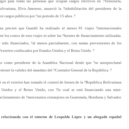
igor para todas las personas que ocupan cargos electivos en ?Venezuela,
livariana, Elvis Amoroso, anunció la ?inhabilitación del presidente de la
r cargos públicos por ?un periodo de 15 años. ?
ana precisó que Guaidó ha realizado al menos 91 viajes ?internacionales
re los costos de esos viajes ni sobre las ?fuentes de financiamiento utilizadas.
 sido financiados, ?al menos parcialmente, con sumas provenientes de los
 ?exterior confiscados por Estados Unidos y el Reino Unido. ?
mo como presidente de la Asamblea Nacional desde que ?se autoproclamó
estionó la validez del mandato del ?Contralor General de la República. ?
 en el exterior han tomado el control de bienes de la ?República Bolivariana
os Unidos y el Reino Unido, con ?lo cual se está financiando una mini-
l reclutamiento de ?mercenarios extranjeros en Guatemala, Honduras y Salvador.
á relacionada con el entorno de Leopoldo López y un abogado español