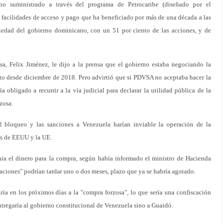
no suministrado a través del programa de Petrocaribe (diseñado por el
facilidades de acceso y pago que ha beneficiado por más de una década a las
piedad del gobierno dominicano, con un 51 por ciento de las acciones, y de
a, Felix Jiménez, le dijo a la prensa que el gobierno estaba negociando la
to desde diciembre de 2018. Pero advirtió que si PDVSA no aceptaba hacer la
 obligado a recurrir a la vía judicial para declarar la utilidad pública de la
zosa.
 bloqueo y las sanciones a Venezuela harían inviable la operación de la
das de EEUU y la UE.
ía el dinero para la compra, según había informado el ministro de Hacienda
aciones" podrían tardar uno o dos meses, plazo que ya se habría agotado.
ía en los próximos días a la "compra forzosa", lo que sería una confiscación
ntregaría al gobierno constitucional de Venezuela sino a Guaidó.