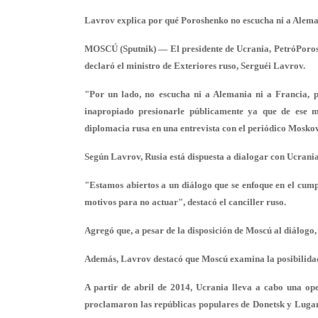
Lavrov explica por qué Poroshenko no escucha ni a Alema
MOSCÚ (Sputnik) — El presidente de Ucrania, PetróPoros
declaró el ministro de Exteriores ruso, Serguéi Lavrov.
"Por un lado, no escucha ni a Alemania ni a Francia, po
inapropiado presionarle públicamente ya que de ese m
diplomacia rusa en una entrevista con el periódico Mosk
Según Lavrov, Rusia está dispuesta a dialogar con Ucrani
"Estamos abiertos a un diálogo que se enfoque en el cump
motivos para no actuar", destacó el canciller ruso.
Agregó que, a pesar de la disposición de Moscú al diálogo,
Además, Lavrov destacó que Moscú examina la posibilidad 
A partir de abril de 2014, Ucrania lleva a cabo una op
proclamaron las repúblicas populares de Donetsk y Lugan