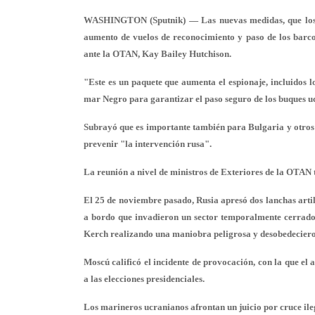
WASHINGTON (Sputnik) — Las nuevas medidas, que los t
aumento de vuelos de reconocimiento y paso de los barc
ante la OTAN, Kay Bailey Hutchison.
"Este es un paquete que aumenta el espionaje, incluidos 
mar Negro para garantizar el paso seguro de los buques uc
Subrayó que es importante también para Bulgaria y otros
prevenir "la intervención rusa".
La reunión a nivel de ministros de Exteriores de la OTAN t
El 25 de noviembre pasado, Rusia apresó dos lanchas arti
a bordo que invadieron un sector temporalmente cerrado 
Kerch realizando una maniobra peligrosa y desobedecieron
Moscú calificó el incidente de provocación, con la que el
a las elecciones presidenciales.
Los marineros ucranianos afrontan un juicio por cruce ileg