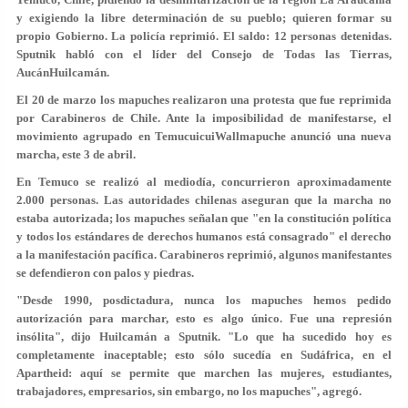
y exigiendo la libre determinación de su pueblo; quieren formar su
propio Gobierno. La policía reprimió. El saldo: 12 personas detenidas.
Sputnik habló con el líder del Consejo de Todas las Tierras,
AucánHuilcamán.
El 20 de marzo los mapuches realizaron una protesta que fue reprimida
por Carabineros de Chile. Ante la imposibilidad de manifestarse, el
movimiento agrupado en TemucuicuiWallmapuche anunció una nueva
marcha, este 3 de abril.
En Temuco se realizó al mediodía, concurrieron aproximadamente
2.000 personas. Las autoridades chilenas aseguran que la marcha no
estaba autorizada; los mapuches señalan que "en la constitución política
y todos los estándares de derechos humanos está consagrado" el derecho
a la manifestación pacífica. Carabineros reprimió, algunos manifestantes
se defendieron con palos y piedras.
"Desde 1990, posdictadura, nunca los mapuches hemos pedido
autorización para marchar, esto es algo único. Fue una represión
insólita", dijo Huilcamán a Sputnik. "Lo que ha sucedido hoy es
completamente inaceptable; esto sólo sucedía en Sudáfrica, en el
Apartheid: aquí se permite que marchen las mujeres, estudiantes,
trabajadores, empresarios, sin embargo, no los mapuches", agregó.