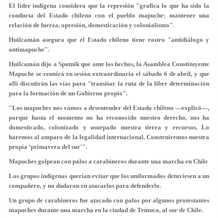
El líder indígena considera que la represión "grafica lo que ha sido la
conducta del Estado chileno con el pueblo mapuche: mantener una
relación de fuerza, opresión, domesticación y colonialismo".
Huilcamán asegura que el Estado chileno tiene rostro "antidiálogo y
antimapuche".
Huilcamán dijo a Sputnik que ante los hechos, la Asamblea Constituyente
Mapuche se reunirá en sesión extraordinaria el sábado 6 de abril, y que
allí discutirán las vías para "transitar la ruta de la libre determinación
para la formación de un Gobierno propio".
"Los mapuches nos vamos a desentender del Estado chileno —explicó—,
porque hasta el momento no ha reconocido nuestro derecho, nos ha
domesticado, colonizado y usurpado nuestra tierra y recursos. Lo
haremos al amparo de la legalidad internacional. Construiremos nuestra
propia ‘primavera del sur'".
Mapuches golpean con palos a carabineros durante una marcha en Chile
Los grupos indígenas querían evitar que los uniformados detuviesen a un
compañero, y no dudaron en atacarlos para defenderlo.
Un grupo de carabineros fue atacado con palos por algunos protestantes
mapuches durante una marcha en la ciudad de Temuco, al sur de Chile.