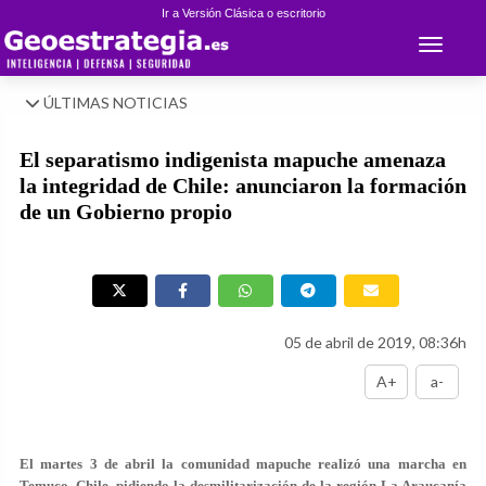
Ir a Versión Clásica o escritorio
Toggle 
ÚLTIMAS NOTICIAS
El separatismo indigenista mapuche amenaza
la integridad de Chile: anunciaron la formación
de un Gobierno propio
05 de abril de 2019, 08:36h
A+
a-
El martes 3 de abril la comunidad mapuche realizó una marcha en
Temuco, Chile, pidiendo la desmilitarización de la región La Araucanía