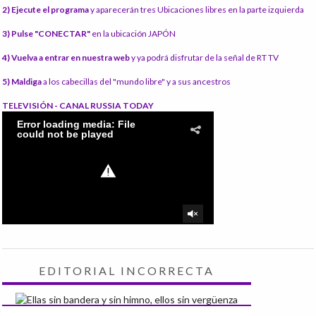
2) Ejecute el programa
y aparecerán tres Ubicaciones libres en la parte izquierda
3) Pulse "CONECTAR"
en la ubicación JAPÓN
4) Vuelva a entrar en nuestra web
y ya podrá disfrutar de la señal de RT TV
5) Maldiga
a los cabecillas del "mundo libre" y a sus ancestros
TELEVISIÓN - CANAL RUSSIA TODAY
EDITORIAL INCORRECTA