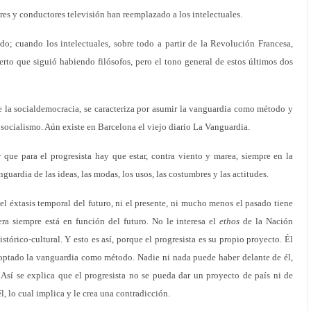
utores y conductores televisión han reemplazado a los intelectuales.
o; cuando los intelectuales, sobre todo a partir de la Revolución Francesa,
ierto que siguió habiendo filósofos, pero el tono general de estos últimos dos
e la socialdemocracia, se caracteriza por asumir la vanguardia como método y
socialismo. Aún existe en Barcelona el viejo diario La Vanguardia.
ue para el progresista hay que estar, contra viento y marea, siempre en la
nguardia de las ideas, las modas, los usos, las costumbres y las actitudes.
el éxtasis temporal del futuro, ni el presente, ni mucho menos el pasado tiene
iera siempre está en función del futuro. No le interesa el
ethos
de la Nación
histórico-cultural. Y esto es así, porque el progresista es su propio proyecto. Él
adoptado la vanguardia como método. Nadie ni nada puede haber delante de él,
a. Así se explica que el progresista no se pueda dar un proyecto de país ni de
l, lo cual implica y le crea una contradicción.