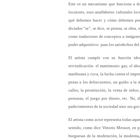
Este es un mecanismo que funciona a dos
locutores, esos analfabetos culturales l
qué debemos hacer y cómo debemos pens
dictador “se”, se dice, se piensa, se obra, 
como traductores de conceptos a imágenes
poder adquisitivo: para los satisfechos del
El artista cumple con su función ide
reivindicación: el matrimonio gay, el ab
marihuana y coca, la lucha contra el imper
penas a los delincuentes, un guiño a la m
calles, la prostitución, la venta de niños
personas, el juego por dinero, etc. No, 
padecimientos de la sociedad sino sus goc
El artista como actor representa todas aque
sentido, como dice Vittorio Messori, en pri
burguesas de la moderación, la modestia, e