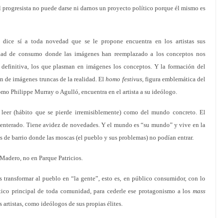
l progresista no puede darse ni darnos un proyecto político porque él mismo es
e dice sí a toda novedad que se le propone encuentra en los artistas sus
iedad de consumo donde las imágenes han reemplazado a los conceptos nos
 definitiva, los que plasman en imágenes los conceptos. Y la formación del
ón de imágenes truncas de la realidad. El
homo festivus,
figura emblemática del
mo Philippe Murray o Agulló, encuentra en el artista a su ideólogo.
de leer (hábito que se pierde irremisiblemente) como del mundo concreto. El
ar enterado. Tiene avidez de novedades. Y el mundo es “su mundo” y vive en la
s de barrio donde las moscas (el pueblo y sus problemas) no podían entrar.
 Madero, no en Parque Patricios.
es transformar al pueblo en “la gente”, esto es, en público consumidor, con lo
ítico principal de toda comunidad, para cederle ese protagonismo a los
mass
 artistas, como ideólogos de sus propias élites.