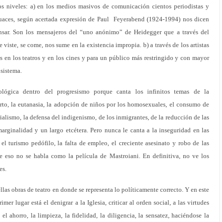
 niveles: a) en los medios masivos de comunicación cientos periodistas y
ocuaces, según acertada expresión de Paul Feyerabend (1924-1994) nos dicen
ar. Son los mensajeros del “uno anónimo” de Heidegger que a través del
se viste, se come, nos sume en la existencia impropia. b) a través de los artistas
 en los teatros y en los cines y para un público más restringido y con mayor
 sistema.
ológica dentro del progresismo porque canta los infinitos temas de la
orto, la eutanasia, la adopción de niños por los homosexuales, el consumo de
ialismo, la defensa del indigenismo, de los inmigrantes, de la reducción de las
arginalidad y un largo etcétera. Pero nunca le canta a la inseguridad en las
, el turismo pedófilo, la falta de empleo, el creciente asesinato y robo de las
de eso no se habla como la película de Mastroiani. En definitiva, no ve los
es.
llas obras de teatro en donde se representa lo políticamente correcto. Y en este
mer lugar está el denigrar a la Iglesia, criticar al orden social, a las virtudes
l ahorro, la limpieza, la fidelidad, la diligencia, la sensatez, haciéndose la