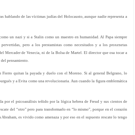
ras hablando de las víctimas judías del Holocausto, aunque nadie representa a
n como un nazi y si a Stalin como un maestro en humanidad. Al Papa siempre
ervertidas, pero a los prestamistas como necesitados y a los proxenetas
el Mercader de Venecia, ni de la Bolsa de Martel. El director que osa tocar a
 del pensamiento.
ín Fierro quitan la payada y duelo con el Moreno. Si al general Belgrano, lo
urgués y a Evita como una revolucionaria. Aun cuando la figura emblemática
da por el psicoanálisis teñido por la lógica hebrea de Freud y sus cientos de
rescate del “otro” pero para transformarlo en “lo mismo”, porque en el corazón
ra Abraham, es vivido como amenaza y por eso en el supuesto rescate lo tengo