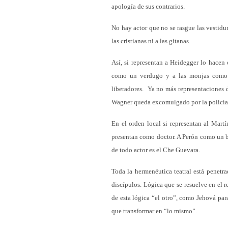
apología de sus contrarios.
No hay actor que no se rasgue las vestidu
las cristianas ni a las gitanas.
Así, si representan a Heidegger lo hace
como un verdugo y a las monjas como p
liberadores. Ya no más representaciones d
Wagner queda excomulgado por la policía
En el orden local si representan al Mart
presentan como doctor. A Perón como un b
de todo actor es el Che Guevara.
Toda la hermenéutica teatral está penetra
discípulos. Lógica que se resuelve en el 
de esta lógica “el otro”, como Jehová pa
que transformar en “lo mismo”.