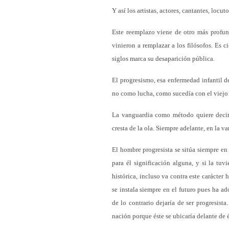
Y así los artistas, actores, cantantes, loc
Este reemplazo viene de otro más profund
vinieron a remplazar a los filósofos. Es c
siglos marca su desaparición pública.
El progresismo, esa enfermedad infantil d
no como lucha, como sucedía con el viejo 
La vanguardia como método quiere decir q
cresta de la ola. Siempre adelante, en la va
El hombre progresista se sitúa siempre en 
para él significación alguna, y si la tuv
histórica, incluso va contra este carácter 
se instala siempre en el futuro pues ha 
de lo contrario dejaría de ser progresist
nación porque éste se ubicaría delante de é