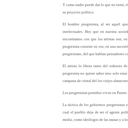
Y como nadie puede dar lo que no tiene, e
su proyecto político.
El hombre progresista, al ser aquél qu
intelectuales. Hoy que en nuestra soc
encontramos con que los artistas son, en
progresista consiste en eso, en una sucesi
progresismo, del que hablan pensadores co
El artista lo libera tanto del esfuerzo 
progresista no quiere saber sino solo est
campana de cristal del los viejos almacene
Los progresistas porteños viven en Puerto
La táctica de los gobiernos progresistas 
cual el pueblo deja de ser el agente pol
media,
como ideólogos de las masas y a los