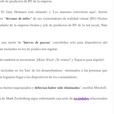
jefe de productos de RV de la empresa.
 'El Gran Hermano está mirando' y 'Los masones estuvieron aquí', fueron
 en
"decenas de miles"
de sus controladores de realidad virtual (RV) 'Oculus
ndador de la empresa Oculus y jefe de productos de RV de la red social, Nate
r una suerte de
'huevos de pascua'
concebidos solo para dispositivos del
ran incluidos en los de producción regular.
les también se encuentran '¡Hola! iFixit! ¡Te vemos!' y 'Espacio para alquiler'.
incluidas en los 'kits' de los desarrolladores –destinados a las personas que
ras lograron llegar a los dispositivos de los consumidores.
stos fueron inapropiados y
deberían haber sido eliminados
", escribió Mitchell.
sa de Mark Zuckerberg sigue enfrentando una serie de
escándalos
relacionados