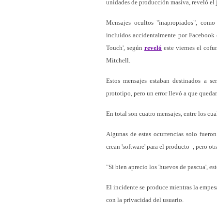
unidades de producción masiva, reveló el 
Mensajes ocultos "inapropiados", como
incluidos accidentalmente por Facebook
Touch', según
reveló
este viernes el cofu
Mitchell.
Estos mensajes estaban destinados a se
prototipo, pero un error llevó a que queda
En total son cuatro mensajes, entre los cua
Algunas de estas ocurrencias solo fueron 
crean 'software' para el producto–, pero ot
"Si bien aprecio los 'huevos de pascua', e
El incidente se produce mientras la empe
con la privacidad del usuario.