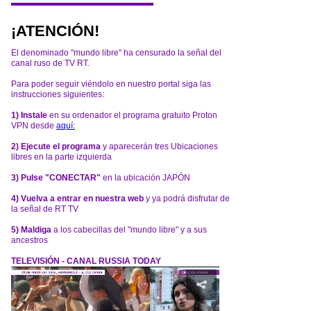
¡ATENCIÓN!
El denominado "mundo libre" ha censurado la señal del
canal ruso de TV RT.
Para poder seguir viéndolo en nuestro portal siga las
instrucciones siguientes:
1) Instale
en su ordenador el programa gratuito Proton
VPN desde
aquí:
2) Ejecute el programa
y aparecerán tres Ubicaciones
libres en la parte izquierda
3) Pulse "CONECTAR"
en la ubicación JAPÓN
4) Vuelva a entrar en nuestra web
y ya podrá disfrutar de
la señal de RT TV
5) Maldiga
a los cabecillas del "mundo libre" y a sus
ancestros
TELEVISIÓN - CANAL RUSSIA TODAY