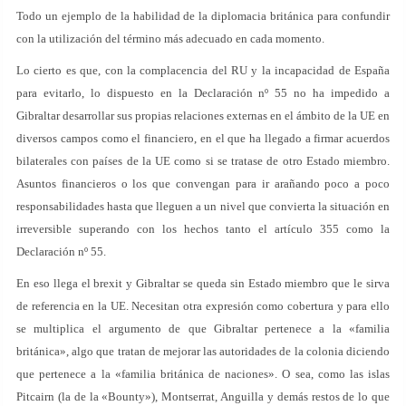
Todo un ejemplo de la habilidad de la diplomacia británica para confundir
con la utilización del término más adecuado en cada momento.
Lo cierto es que, con la complacencia del RU y la incapacidad de España
para evitarlo, lo dispuesto en la Declaración nº 55 no ha impedido a
Gibraltar desarrollar sus propias relaciones externas en el ámbito de la UE en
diversos campos como el financiero, en el que ha llegado a firmar acuerdos
bilaterales con países de la UE como si se tratase de otro Estado miembro.
Asuntos financieros o los que convengan para ir arañando poco a poco
responsabilidades hasta que lleguen a un nivel que convierta la situación en
irreversible superando con los hechos tanto el artículo 355 como la
Declaración nº 55.
En eso llega el brexit y Gibraltar se queda sin Estado miembro que le sirva
de referencia en la UE. Necesitan otra expresión como cobertura y para ello
se multiplica el argumento de que Gibraltar pertenece a la «familia
británica», algo que tratan de mejorar las autoridades de la colonia diciendo
que pertenece a la «familia británica de naciones». O sea, como las islas
Pitcairn (la de la «Bounty»), Montserrat, Anguilla y demás restos de lo que