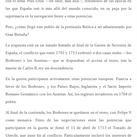
con el lema 'Plus Ultra' —en latín, más allá—, testimonio de las épocas en
las que España osó ir más allá del mundo conocido, en su puja por la
supremacía en la navegación frente a otras potencias.
Pero, ¿cómo llegó este peñón de la península Ibérica a ser administrado por
Gran Bretaña?
La respuesta está en un tratado firmado al final de la Guerra de Secesión de
España, el conflicto que entre 1701 y 1713 enfrentó a dos casas reales —los
Borbones y los Austrias— que se disputaban el acceso al trono, tras la
muerte de Carlos II, rey sin descendencia.
En la guerra participaron activamente otras potencias europeas: Francia a
favor de los Borbones; y los Países Bajos, Inglaterra y el Sacro Imperio
Romano Germánico con los Austrias. Así, los ingleses invadieron en 1704 el
peñón.
Al final de la contienda, los Borbones se quedaron en el trono, con Felipe V
como monarca. Fruto de las negociaciones entre las potencias que
participaron en la guerra se firmó el 11 de abril de 1713 el Tratado de
Utrecht, que puso fin al conflicto. Particularmente incluyó los intereses de