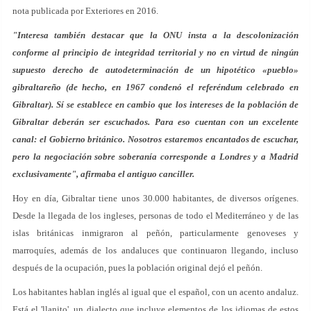
nota publicada por Exteriores en 2016.
"Interesa también destacar que la ONU insta a la descolonización
conforme al principio de integridad territorial y no en virtud de ningún
supuesto derecho de autodeterminación de un hipotético «pueblo»
gibraltareño (de hecho, en 1967 condenó el referéndum celebrado en
Gibraltar). Sí se establece en cambio que los intereses de la población de
Gibraltar deberán ser escuchados. Para eso cuentan con un excelente
canal: el Gobierno británico. Nosotros estaremos encantados de escuchar,
pero la negociación sobre soberanía corresponde a Londres y a Madrid
exclusivamente", afirmaba el antiguo canciller.
Hoy en día, Gibraltar tiene unos 30.000 habitantes, de diversos orígenes.
Desde la llegada de los ingleses, personas de todo el Mediterráneo y de las
islas británicas inmigraron al peñón, particularmente genoveses y
marroquíes, además de los andaluces que continuaron llegando, incluso
después de la ocupación, pues la población original dejó el peñón.
Los habitantes hablan inglés al igual que el español, con un acento andaluz.
Está el 'llanito', un dialecto que incluye elementos de los idiomas de estos