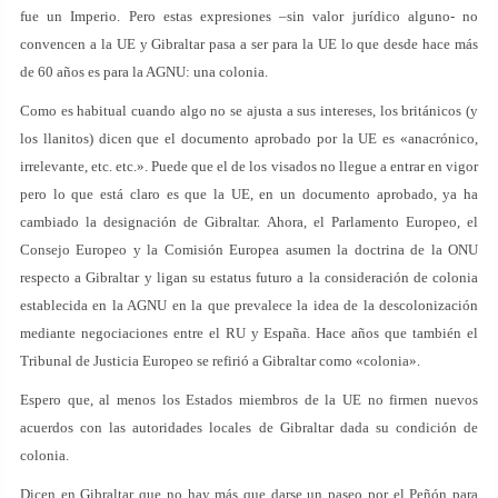
fue un Imperio. Pero estas expresiones –sin valor jurídico alguno- no
convencen a la UE y Gibraltar pasa a ser para la UE lo que desde hace más
de 60 años es para la AGNU: una colonia.
Como es habitual cuando algo no se ajusta a sus intereses, los británicos (y
los llanitos) dicen que el documento aprobado por la UE es «anacrónico,
irrelevante, etc. etc.». Puede que el de los visados no llegue a entrar en vigor
pero lo que está claro es que la UE, en un documento aprobado, ya ha
cambiado la designación de Gibraltar. Ahora, el Parlamento Europeo, el
Consejo Europeo y la Comisión Europea asumen la doctrina de la ONU
respecto a Gibraltar y ligan su estatus futuro a la consideración de colonia
establecida en la AGNU en la que prevalece la idea de la descolonización
mediante negociaciones entre el RU y España. Hace años que también el
Tribunal de Justicia Europeo se refirió a Gibraltar como «colonia».
Espero que, al menos los Estados miembros de la UE no firmen nuevos
acuerdos con las autoridades locales de Gibraltar dada su condición de
colonia.
Dicen en Gibraltar que no hay más que darse un paseo por el Peñón para