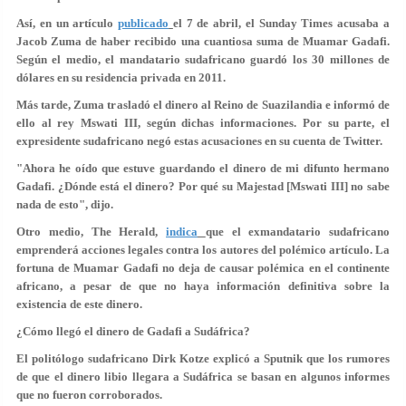
Así, en un artículo
publicado
el 7 de abril, el Sunday Times acusaba a
Jacob Zuma de haber recibido una cuantiosa suma de Muamar Gadafi.
Según el medio, el mandatario sudafricano guardó los 30 millones de
dólares en su residencia privada en 2011.
Más tarde, Zuma trasladó el dinero al Reino de Suazilandia e informó de
ello al rey Mswati III, según dichas informaciones. Por su parte, el
expresidente sudafricano negó estas acusaciones en su cuenta de Twitter.
"Ahora he oído que estuve guardando el dinero de mi difunto hermano
Gadafi. ¿Dónde está el dinero? Por qué su Majestad [Mswati III] no sabe
nada de esto", dijo.
Otro medio, The Herald,
indica
que el exmandatario sudafricano
emprenderá acciones legales contra los autores del polémico artículo. La
fortuna de Muamar Gadafi no deja de causar polémica en el continente
africano, a pesar de que no haya información definitiva sobre la
existencia de este dinero.
¿Cómo llegó el dinero de Gadafi a Sudáfrica?
El politólogo sudafricano Dirk Kotze explicó a Sputnik que los rumores
de que el dinero libio llegara a Sudáfrica se basan en algunos informes
que no fueron corroborados.