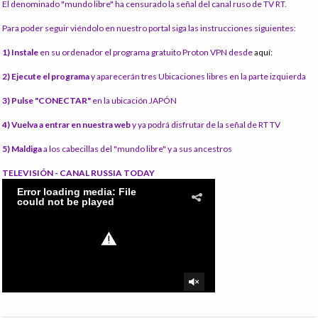
El denominado "mundo libre" ha censurado la señal del canal ruso de TV RT.
Para poder seguir viéndolo en nuestro portal siga las instrucciones siguientes:
1) Instale
en su ordenador el programa gratuito Proton VPN desde
aquí:
2) Ejecute el programa
y aparecerán tres Ubicaciones libres en la parte izquierda
3) Pulse "CONECTAR"
en la ubicación JAPÓN
4) Vuelva a entrar en nuestra web
y ya podrá disfrutar de la señal de RT TV
5) Maldiga
a los cabecillas del "mundo libre" y a sus ancestros
TELEVISIÓN - CANAL RUSSIA TODAY