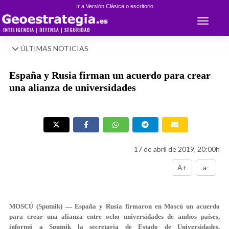
Ir a Versión Clásica o escritorio
Toggle 
ÚLTIMAS NOTICIAS
España y Rusia firman un acuerdo para crear
una alianza de universidades
17 de abril de 2019, 20:00h
A+
a-
MOSCÚ (Sputnik) — España y Rusia firmaron en Moscú un acuerdo
para crear una alianza entre ocho universidades de ambos países,
informó a Sputnik la secretaria de Estado de Universidades,