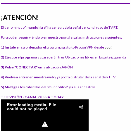
¡ATENCIÓN!
El denominado "mundo libre" ha censurado la señal del canal ruso de TV RT.
Para poder seguir viéndolo en nuestro portal siga las instrucciones siguientes:
1) Instale
en su ordenador el programa gratuito Proton VPN desde
aquí:
2) Ejecute el programa
y aparecerán tres Ubicaciones libres en la parte izquierda
3) Pulse "CONECTAR"
en la ubicación JAPÓN
4) Vuelva a entrar en nuestra web
y ya podrá disfrutar de la señal de RT TV
5) Maldiga
a los cabecillas del "mundo libre" y a sus ancestros
TELEVISIÓN - CANAL RUSSIA TODAY