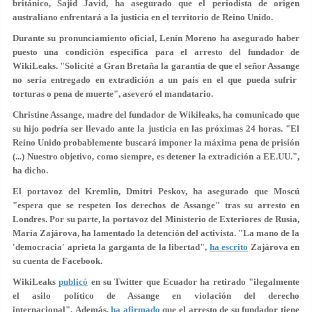
británico, Sajid Javid, ha asegurado que el periodista de origen
australiano enfrentará a la justicia en el territorio de Reino Unido.
Durante su pronunciamiento oficial, Lenín Moreno ha asegurado haber
puesto una condición específica para el arresto del fundador de
WikiLeaks. "Solicité a Gran Bretaña la garantía de que el señor Assange
no sería entregado en extradición a un país en el que pueda sufrir
torturas o pena de muerte
", aseveró el mandatario.
Christine Assange, madre del fundador de Wikileaks, ha comunicado que
su hijo podría ser llevado ante la justicia en las próximas 24 horas. "El
Reino Unido probablemente buscará imponer la máxima pena de prisión
(...) Nuestro objetivo, como siempre, es
detener la extradición a EE.UU.
",
ha dicho.
El portavoz del Kremlin, Dmitri Peskov, ha asegurado que Moscú
"espera que se respeten los derechos de Assange"
tras su arresto en
Londres. Por su parte, la portavoz del Ministerio de Exteriores de Rusia,
María Zajárova, ha lamentado la detención del activista. "La mano de la
'democracia' aprieta la garganta de la libertad",
ha escrito
Zajárova en
su cuenta de Facebook.
WikiLeaks
publicó
en su Twitter que Ecuador ha retirado "ilegalmente
el asilo político de Assange
en violación del derecho
internacional
". Además,
ha afirmado
que el arresto de su fundador tiene