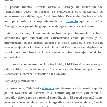
El pasado martes, Moreno acusó a Assange de haber
violado
"demasiadas veces"
el acuerdo de convivencia para garantizar su
permanencia en dicha legación diplomática. Este miércoles fue
enviado
un reporte sobre el cumplimiento de ese
protocolo
, que se aplicó a
Assange el año pasado luego que se restringiera su acceso a Internet.
Entre otras cosas, el documento incluye la prohibición de "realizar
actividades que pudieran ser consideradas como
políticas y de
interferencia en los asuntos internos de otros Estados, o que puedan
causar perjuicio a las buenas relaciones del Ecuador con cualquier otro
Estado, sea cual fuere la forma que se emplee para ejecutar dichas
actividades".
El excónsul ecuatoriano en el Reino Unido, Fidel Narváez, aseveró que
este establecimiento de normas "es una serie de trampas para tener
excusas para entregar a Assange a los EE.UU.
".
Espionaje y extradición
Este miércoles, WikiLeaks
denunció
que Assange estaba siendo
espiado
por el Gobierno
de Moreno en el recinto diplomático con el fin de
recopilar datos para su potencial extraditación. El portal presentó como
pruebas extractos de
video y fotografías
de cámaras de vigilancia