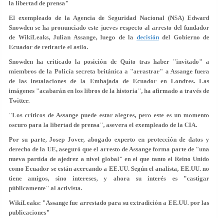
la libertad de prensa"
El exempleado de la Agencia de Seguridad Nacional (NSA) Edward
Snowden se ha pronunciado este jueves respecto al arresto del fundador
de WikiLeaks, Julian Assange, luego de la
decisión
del Gobierno de
Ecuador de retirarle el asilo.
Snowden ha criticado la posición de Quito tras haber "invitado" a
miembros de la Policía secreta británica a "arrastrar" a Assange fuera
de las instalaciones de la Embajada de Ecuador en Londres.
Las
imágenes "acabarán en los libros de la historia"
, ha afirmado a través de
Twitter.
"Los críticos de Assange puede estar alegres, pero este
es un momento
oscuro para la libertad de prensa
", asevera el exempleado de la CIA.
Por su parte, Josep Jover, abogado experto en protección de datos y
derecho de la UE, aseguró que el arresto de Assange forma parte de "una
nueva partida de ajedrez a nivel global" en el que tanto el Reino Unido
como Ecuador se están acercando a EE.UU. Según el analista,
EE.UU. no
tiene amigos, sino intereses
, y ahora su interés es "castigar
públicamente" al activista.
WikiLeaks: "Assange fue arrestado para su extradición a EE.UU. por las
publicaciones"