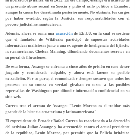
su libertad bajo fianza, en el 2012. En ese tiempo, Assange era acusado de
un
presunto abuso sexual en Suecia
y pidió el asilo político a Ecuador,
aunque la causa fue desestimada posteriormente. No obstante, los cargos
por haber evadido, según la Justicia, sus responsabilidades con el
proceso judicial, se mantuvieron.
Además, ahora se suma una
acusación
de EE.UU. en la cual se sostiene
que el fundador de Wikileaks participó de supuestas actividades
informáticas maliciosas junto a una ex agente de Inteligencia del Ejército
norteamericano, Chelsea Manning, difundiendo
documentos secretos
en
su portal de filtraciones.
De esta forma, Assange
se enfrenta a cinco años de prisión
en caso de ser
juzgado y considerado culpable, y ahora está latente su posible
extradición. Por su parte, el comunicador siempre sostuvo que todos los
procesos en su contra en verdad giraban en torno a las posibles
represalias de Washington por difundir información confidencial en su
sitio web.
Correa tras el arresto de Assange: "Lenín Moreno es el traidor más
grande de la historia ecuatoriana y latinoamericana"
El expresidente de Ecuador Rafael Correa ha reaccionado a la detención
del activista Julian Assange y ha arremetido contra el actual presidente
de la república, Lenín Moreno, por permitir que la Policía británica