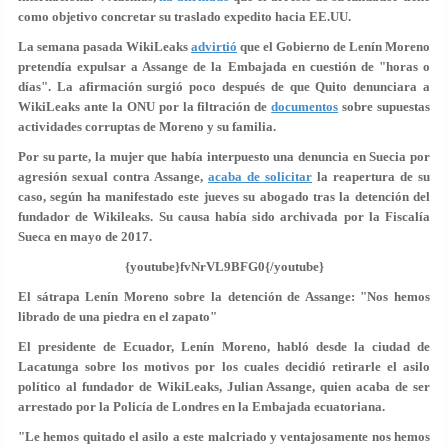
como objetivo concretar su traslado expedito hacia EE.UU.
La semana pasada WikiLeaks
advirtió
que el Gobierno de Lenín Moreno
pretendía expulsar a Assange de la Embajada en cuestión de "horas o
días". La afirmación surgió poco después de que Quito denunciara a
WikiLeaks ante la ONU por la filtración de
documentos
sobre
supuestas
actividades corruptas de Moreno y su familia
.
Por su parte, la mujer que había interpuesto una denuncia en Suecia por
agresión sexual contra Assange,
acaba de solicitar
la reapertura de su
caso, según ha manifestado este jueves su abogado tras la detención del
fundador de Wikileaks. Su causa había sido archivada por la Fiscalía
Sueca en mayo de 2017.
{youtube}fvNrVL9BFG0{/youtube}
El sátrapa Lenín Moreno sobre la detención de Assange: "Nos hemos
librado de una piedra en el zapato"
El presidente de Ecuador, Lenín Moreno, habló desde la ciudad de
Lacatunga sobre los motivos por los cuales decidió retirarle el asilo
político al fundador de WikiLeaks, Julian Assange, quien acaba de ser
arrestado por la Policía de Londres en la Embajada ecuatoriana.
"Le hemos quitado el asilo a este
malcriado
y ventajosamente nos hemos