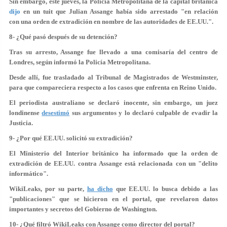
Sin embargo, este jueves, la Policía Metropolitana de la capital británica
dijo
en un tuit que Julian Assange había sido arrestado "en relación
con una orden de extradición en nombre de las autoridades de EE.UU.".
8- ¿Qué pasó después de su detención?
Tras su arresto, Assange fue llevado a una comisaría del centro de
Londres, según informó la Policía Metropolitana.
Desde allí, fue trasladado al Tribunal de Magistrados de Westminster,
para que compareciera respecto a los casos que enfrenta en Reino Unido.
El periodista australiano se declaró inocente, sin embargo, un juez
londinense
desestimó
sus argumentos y lo declaró culpable de evadir la
Justicia.
9- ¿Por qué EE.UU. solicitó su extradición?
El Ministerio del Interior británico ha informado que la orden de
extradición de EE.UU. contra Assange está relacionada con un "delito
informático".
WikiLeaks, por su parte,
ha dicho
que EE.UU. lo busca debido a las
"publicaciones" que se hicieron en el portal, que revelaron datos
importantes y secretos del Gobierno de Washington.
10- ¿Qué filtró WikiLeaks con Assange como director del portal?