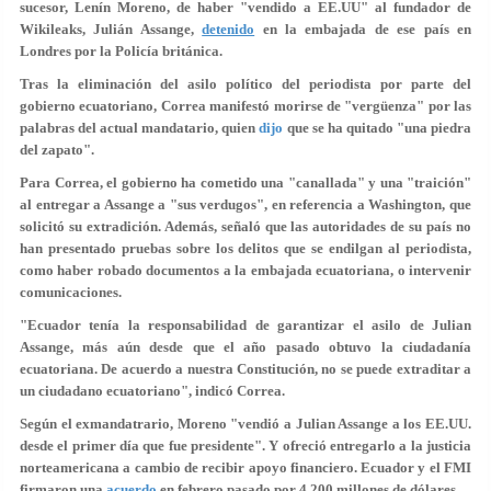
sucesor, Lenín Moreno, de haber
"vendido a EE.UU"
al fundador de
Wikileaks, Julián Assange,
detenido
en la embajada de ese país en
Londres por la Policía británica.
Tras la eliminación del asilo político del periodista por parte del
gobierno ecuatoriano, Correa manifestó morirse de "vergüenza" por las
palabras del actual mandatario, quien
dijo
que se ha quitado
"una piedra
del zapato".
Para Correa, el gobierno ha cometido una "canallada" y una "traición"
al entregar a Assange a
"sus verdugos"
, en referencia a Washington, que
solicitó su extradición. Además, señaló que las autoridades de su país no
han presentado pruebas sobre los delitos que se endilgan al periodista,
como haber robado documentos a la embajada ecuatoriana, o intervenir
comunicaciones.
"Ecuador tenía la responsabilidad de garantizar el asilo de Julian
Assange, más aún desde que el año pasado obtuvo la ciudadanía
ecuatoriana. De acuerdo a nuestra Constitución, no se puede extraditar a
un ciudadano ecuatoriano", indicó Correa.
Según el exmandatrario, Moreno "
vendió a Julian Assange a los EE.UU.
desde el primer día que fue presidente"
. Y ofreció entregarlo a la justicia
norteamericana a cambio de recibir apoyo financiero. Ecuador y el FMI
firmaron una
acuerdo
en febrero pasado por 4.200 millones de dólares.