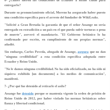
6- ¿Cuáles fueron las condiciones de Ecuador a Reino Unido para
entregarlo?
Durante su pronunciamiento oficial, Moreno ha asegurado haber puesto
una condición específica para el arresto del fundador de WikiLeaks.
"Solicité a Gran Bretaña la garantía de que el señor Assange no sería
entregado en extradición a un país en el que pueda sufrir torturas o pena
de muerte", aseveró el mandatario. "El Gobierno británico lo ha
confirmado por escrito, en cumplimiento de sus propias normas",
añadió.
Sin embargo, Carlos Poveda, abogado de Assange,
asegura
que no dan
"ninguna credibilidad" a esta condición específica adoptada entre
Ecuador y Reino Unido.
"No le damos ninguna credibilidad. No ha sido oficializado, no ha sido ni
siquiera exhibido [un documento] a los medios de comunicación",
manifestó.
7- ¿Por qué fue detenido al retirarle el asilo?
Assange fue
detenido
porque se mantenía vigente la orden de prisión de
Reino Unido de 2012, por haber violado las normas británicas sobre
fianza y libertad condicional.