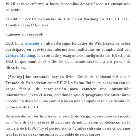
WikiLeaks se enfrenta a hasta cinco años de prisión de ser encontrado
culpable.
El edificio del Departamento de Justicia en Washington D.C., EE.UU. /
Jonathan Ernst / Reuters
Síguenos en Facebook
EE.UU. ha
acusado
a Julian Assange, fundador de WikiLeaks, de haber
participado en
actividades informáticas maliciosas
en complicidad con
Chelsea Manning
, la exsoldado y exagente de inteligencia del Ejército de
EE.UU. que suministró miles de documentos secretos a ese portal de
filtraciones.
"[Assange] fue arrestado hoy en Reino Unido de conformidad con el
Tratado de Extradición entre EE.UU. y Reino Unido, en conexión con un
cargo federal de
conspiración para cometer una intromisión
informática
", reza el texto, detallando que el programador australiano
accedió "a
descifrar una contraseña
en una computadora clasificada del
Gobierno de EE.UU.".
De acuerdo con los fiscales en el estado de Virginia, este caso se vincula
con "una de las mayores filtraciones de información confidencial en la
historia de EE.UU.", y el periodista de 47 años enfrenta hasta
cinco años
tras las rejas
de ser encontrado culpable de estos cargos.