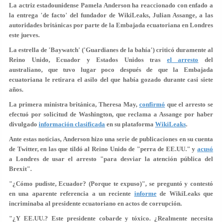
La actriz estadounidense Pamela Anderson ha reaccionado con enfado a
la entrega 'de facto' del fundador de WikiLeaks, Julian Assange, a las
autoridades británicas por parte de la Embajada ecuatoriana en Londres
este jueves.
La estrella de 'Baywatch' ('Guardianes de la bahía') criticó duramente al
Reino Unido, Ecuador y Estados Unidos tras
el arresto
del
australiano, que tuvo lugar poco después de que la Embajada
ecuatoriana le retirara el
asilo del que había gozado durante casi siete
años
.
La primera ministra británica, Theresa May,
confirmó
que el arresto se
efectuó
por solicitud de Washington
, que reclama a Assange por haber
divulgado
información clasificada
en su plataforma
WikiLeaks
.
Ante estas noticias, Anderson hizo una serie de publicaciones en su cuenta
de Twitter, en las que tildó al Reino Unido de
"perra de EE.UU."
y
acusó
a Londres de usar el arresto "para desviar la atención pública del
Brexit".
"
¿Cómo pudiste, Ecuador? (Porque te expuso)
", se preguntó y contestó
en una aparente referencia a un reciente
informe
de WikiLeaks que
incriminaba al presidente ecuatoriano en actos de corrupción.
"
¿Y EE.UU.? Este presidente cobarde y tóxico
. ¿Realmente necesita