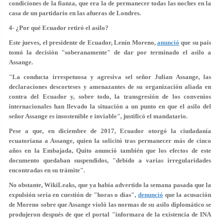
condiciones de la fianza, que era la de permanecer todas las noches en la
casa de un partidario en las afueras de Londres.
4- ¿Por qué Ecuador retiró el asilo?
Este jueves, el presidente de Ecuador, Lenín Moreno,
anunció
que su país
tomó la decisión "soberanamente" de dar por terminado el asilo a
Assange.
"La conducta irrespetuosa y agresiva sel señor Julian Assange, las
declaraciones descorteses y amenazantes de su organización aliada en
contra del Ecuador y, sobre todo, la transgresión de los convenios
internacionales han llevado la situación a un punto en que el asilo del
señor Assange es insostenible e inviable", justificó el mandatario.
Pese a que, en diciembre de 2017, Ecuador otorgó la ciudadanía
ecuatoriana a Assange, quien la solicitó tras permanecer más de cinco
años en la Embajada, Quito anunció también que los efectos de este
documento quedaban suspendidos, "debido a varias irregularidades
encontradas en su trámite".
No obstante, WikiLeaks, que ya había advertido la semana pasada que la
expulsión sería en cuestión de "horas o días",
denunció
que la acusación
de Moreno sobre que Assange violó las normas de su asilo diplomático se
produjeron después de que el portal "informara de la existencia de INA