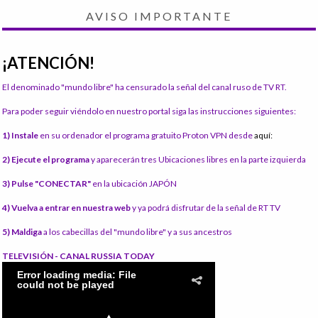
AVISO IMPORTANTE
¡ATENCIÓN!
El denominado "mundo libre" ha censurado la señal del canal ruso de TV RT.
Para poder seguir viéndolo en nuestro portal siga las instrucciones siguientes:
1) Instale
en su ordenador el programa gratuito Proton VPN desde
aquí:
2) Ejecute el programa
y aparecerán tres Ubicaciones libres en la parte izquierda
3) Pulse "CONECTAR"
en la ubicación JAPÓN
4) Vuelva a entrar en nuestra web
y ya podrá disfrutar de la señal de RT TV
5) Maldiga
a los cabecillas del "mundo libre" y a sus ancestros
TELEVISIÓN - CANAL RUSSIA TODAY