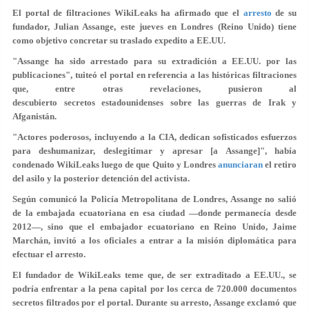
El portal de filtraciones WikiLeaks ha afirmado que el
arresto
de su
fundador, Julian Assange, este jueves en Londres (Reino Unido) tiene
como objetivo concretar su
traslado expedito
a EE.UU.
"Assange ha sido arrestado para su
extradición a EE.UU. por las
publicaciones
", tuiteó el portal en referencia a las históricas filtraciones
que, entre otras revelaciones, pusieron al
descubierto secretos estadounidenses sobre las guerras de Irak y
Afganistán.
"Actores poderosos, incluyendo a la CIA, dedican sofisticados esfuerzos
para
deshumanizar, deslegitimar y apresar
[a Assange]", había
condenado WikiLeaks luego de que Quito y Londres
anunciaran
el retiro
del asilo y la posterior detención del activista.
Según comunicó la Policía Metropolitana de Londres, Assange
no salió
de la embajada ecuatoriana en esa ciudad —donde permanecía desde
2012—, sino que el embajador ecuatoriano en Reino Unido, Jaime
Marchán,
invitó a los oficiales
a entrar a la misión diplomática para
efectuar el arresto.
El fundador de WikiLeaks teme que, de ser extraditado a EE.UU., se
podría enfrentar a la pena capital por los cerca de
720.000 documentos
secretos filtrados por el portal. Durante su arresto, Assange exclamó que