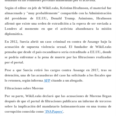
tomadas en las reuniones privadas mantenidas por el activista.
Según el editor en jefe de WikiLeaks, Kristinn Hrafnsson, el material fue
almacenado y "muy probablemente" compartido con la Administración
del presidente de EE.UU., Donald Trump. Asimismo, Hrafnsson
afirmó que existe una
orden de extradición
a la espera de ser enviada a
Londres al momento en que el activista abandonara la misión
diplomática.
En 2012, Suecia abrió un caso criminal en contra de Assange bajo la
acusación de supuesta violencia sexual. El fundador de WikiLeaks
pensaba que desde el país escandinavo sería extraditado a EE.UU., donde
se podría enfrentar a la
pena de muerte
por las filtraciones realizadas
por el portal.
Pese a que Suecia retiró los cargos contra Assange en 2017, tras su
detención, una de las acusadoras del caso ha solicitado a los fiscales
que
lo retomen
, según informa
AFP
citando a un abogado.
Filtraciones sobre Moreno
Por su parte, WikiLeaks declaró que las acusaciones de Moreno llegan
después de que el portal de filtraciones publicara un informe de terceros
sobre la implicación del mandatario latinoamericano en una
trama de
corrupción
conocida como
'INA Papers'
.