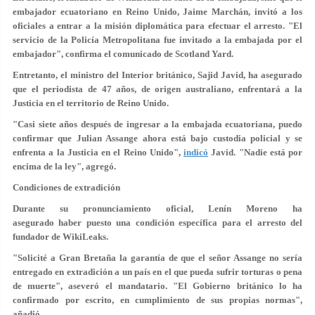
embajador ecuatoriano en Reino Unido, Jaime Marchán,
invitó a los
oficiales
a entrar a la misión diplomática para efectuar el arresto. "El
servicio de la Policía Metropolitana fue invitado a la embajada por el
embajador", confirma el comunicado de Scotland Yard.
Entretanto, el ministro del Interior británico, Sajid Javid, ha asegurado
que el periodista de 47 años, de origen australiano, enfrentará a la
Justicia
en el territorio de Reino Unido
.
"Casi siete años después de ingresar a la embajada ecuatoriana, puedo
confirmar que Julian Assange ahora está bajo custodia policial y se
enfrenta a la Justicia en el Reino Unido",
indicó
Javid.
"Nadie está por
encima de la ley"
, agregó.
Condiciones de extradición
Durante su pronunciamiento oficial, Lenín Moreno ha
asegurado haber puesto una condición específica para el arresto del
fundador de WikiLeaks.
"Solicité a Gran Bretaña la garantía de que el señor Assange
no sería
entregado
en extradición a un país en el que pueda sufrir
torturas o pena
de muerte
", aseveró el mandatario. "El Gobierno británico lo ha
confirmado por escrito, en cumplimiento de sus propias normas",
añadió.