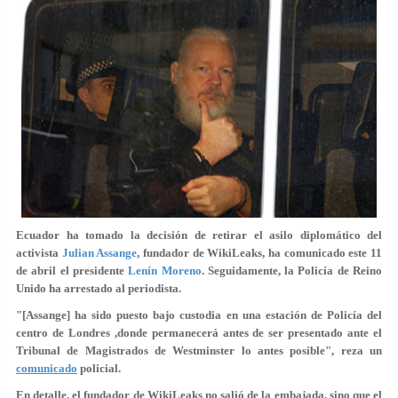
Ecuador ha tomado la decisión de
retirar el asilo
diplomático del
activista
Julian Assange
, fundador de WikiLeaks, ha comunicado este 11
de abril el presidente
Lenín Moreno
. Seguidamente, la Policía de Reino
Unido ha
arrestado
al periodista.
"[Assange] ha sido puesto bajo custodia en una estación de Policía del
centro de Londres ,donde permanecerá antes de ser presentado ante el
Tribunal de Magistrados de Westminster
lo antes posible
", reza un
comunicado
policial.
En detalle, el fundador de WikiLeaks no salió de la embajada, sino que el