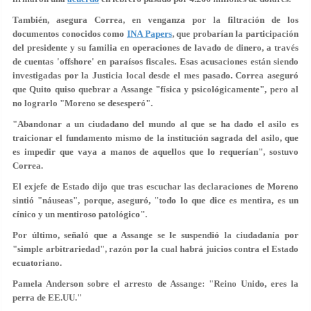
También, asegura Correa, en venganza por la filtración de los
documentos conocidos como
INA Papers
, que probarían la participación
del presidente y su familia en operaciones de lavado de dinero, a través
de cuentas 'offshore' en paraísos fiscales. Esas acusaciones están siendo
investigadas por la Justicia local desde el mes pasado. Correa aseguró
que Quito quiso quebrar a Assange "física y psicológicamente", pero al
no lograrlo "Moreno se desesperó".
"Abandonar a un ciudadano del mundo al que se ha dado el asilo es
traicionar el fundamento mismo de la institución sagrada del asilo, que
es impedir que vaya a manos de aquellos que lo requerían", sostuvo
Correa.
El exjefe de Estado dijo que tras escuchar las declaraciones de Moreno
sintió "náuseas", porque, aseguró,
"todo lo que dice es mentira, es un
cínico y un mentiroso patológico"
.
Por último, señaló que a Assange se le suspendió la ciudadanía por
"simple arbitrariedad", razón por la cual habrá juicios contra el Estado
ecuatoriano.
Pamela Anderson sobre el arresto de Assange: "Reino Unido, eres la
perra de EE.UU."