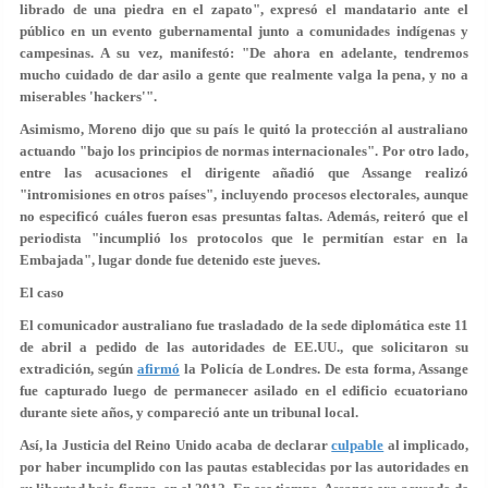
librado de una piedra en el zapato", expresó el mandatario ante el
público en un evento gubernamental junto a comunidades indígenas y
campesinas. A su vez, manifestó: "De ahora en adelante, tendremos
mucho cuidado de dar asilo a
gente que realmente valga la pena
, y no a
miserables 'hackers'".
Asimismo, Moreno dijo que su país le quitó la protección al australiano
actuando "bajo los principios de normas internacionales". Por otro lado,
entre las acusaciones el dirigente añadió que Assange realizó
"intromisiones en otros países"
, incluyendo procesos electorales, aunque
no especificó cuáles fueron esas presuntas faltas. Además, reiteró que el
periodista "incumplió los protocolos que le permitían estar en la
Embajada", lugar donde fue detenido este jueves.
El caso
El comunicador australiano fue trasladado de la sede diplomática este 11
de abril a pedido de las autoridades de EE.UU., que
solicitaron su
extradición
, según
afirmó
la Policía de Londres. De esta forma, Assange
fue capturado luego de permanecer asilado en el edificio ecuatoriano
durante siete años, y compareció ante un tribunal local.
Así, la Justicia del Reino Unido acaba de declarar
culpable
al implicado,
por haber incumplido con las pautas establecidas por las autoridades en