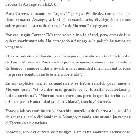
cabeza de Assange
con EE.UU.".
Para Correa, el asunto se "agravó" porque Wikileaks, con el cual no
tiene contacto Assange, aclaró el exmandatario, divulgó documentos
sobre presuntos
actos de corrupción de Moreno "muy graves"
.
Por eso, según Correa: "Moreno se va a ir a la cárcel, pero antes de irse
quiere morir matando. Ha entregado a Assange a la policía británica
en
venganza
".
El expresidente exhibió datos de la supuesta cuenta secreta de la familia
de Lenín Moreno en Panamá y dijo que su encarcelamiento es "cuestión
de tiempo", aunque pidió a ayuda a la comunidad internacional porque
"la prensa ecuatoriana lo está encubriendo"
.
En un explícito tuit, el exmandatario se había referido poco antes a
Moreno como "el traidor más grande de la historia ecuatoriana y
latinoamericana". "
Moreno es un corrupto
, pero lo que ha hecho es
un
crimen
que la Humanidad jamás olvidará", concluyó Correa.
Estas palabras constituyen la reacción inmediata de Correa a la decisión
de
retirar el asilo diplomático a Assange
, tomada este mismo jueves por
el Ejecutivo ecuatoriano.
Snowden, sobre el arresto de Assange: "Este es un momento oscuro para