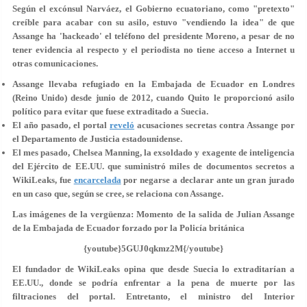
Según el excónsul Narváez, el Gobierno ecuatoriano, como "pretexto"
creíble para acabar con su asilo, estuvo
"vendiendo la idea"
de que
Assange ha 'hackeado' el teléfono del presidente Moreno, a pesar de no
tener evidencia al respecto y el periodista no tiene acceso a Internet u
otras comunicaciones.
Assange llevaba refugiado en la Embajada de Ecuador en Londres
(Reino Unido) desde junio de 2012, cuando Quito le proporcionó asilo
político para evitar que fuese extraditado a Suecia.
El año pasado, el portal
reveló
acusaciones secretas contra Assange por
el Departamento de Justicia estadounidense.
El mes pasado, Chelsea Manning, la exsoldado y exagente de inteligencia
del Ejército de EE.UU. que suministró miles de documentos secretos a
WikiLeaks, fue
encarcelada
por negarse a declarar ante un gran jurado
en un caso que, según se cree, se relaciona con Assange.
Las imágenes de la vergüenza: Momento de la salida de Julian Assange
de la Embajada de Ecuador forzado por la Policía británica
{youtube}5GUJ0qkmz2M{/youtube}
El fundador de WikiLeaks opina que desde Suecia
lo extraditarían a
EE.UU.
, donde se podría enfrentar a la pena de muerte por las
filtraciones del portal. Entretanto, el ministro del Interior