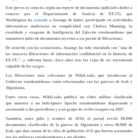
Este jueves se conoció, según un reporte de documentos judiciales dados a
conocer por el Departamento de Justicia de EE.UU, que
Washington ha
acusado
a Assange de haber participado en
actividades
informáticas maliciosas
en complicidad con Chelsea Manning, la
exsoldado y exagente de Inteligencia del Ejército estadounidense que
suministró miles de documentos secretos a ese portal de filtraciones.
De acuerdo con las acusaciones, Assange ha sido vinculado con "una de
las mayores filtraciones de información confidencial en la historia de
EE.UU.", y enfrenta hasta cinco años tras las rejas de ser encontrado
culpable de los cargos.
Las filtraciones más relevantes de WikiLeaks, que involucran al
Gobierno estadounidense, están relacionadas con las guerras de Irak y
Afganistán.
Entre otras cosas, WikiLeaks publicó un video militar clasificado
que muestra a un helicóptero Apache estadounidense disparando y
asesinando a dos periodistas y a un grupo de civiles iraquíes en 2007.
También, entre julio y octubre de 2010, el portal reveló 90.000
documentos clasificados de la guerra de Afganistán y otros 40.000 de
Irak, que dan cuenta de la cifra de población civil que fueron asesinados
por los militares estadounidenses y sus aliados.