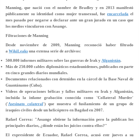
Manning, que nació con el nombre de Bradley y en 2013 manifestó
públicamente su identidad como mujer transexual, fue
encarcelada
el
mes pasado por
negarse a declarar
ante un gran jurado en un caso que
los medios vincularon con Assange.
Filtraciones de Manning
Desde noviembre de 2009, Manning reconoció haber filtrado
a
WikiLeaks
una extensa serie de archivos:
500.000 informes militares sobre las guerras de Irak y
Afganistán
.
Más de 250.000 cables diplomáticos estadounidenses, publicados en parte
en cinco grandes diarios mundiales.
Documentos relacionados con detenidos en la cárcel de la Base Naval de
Guantánamo (Cuba).
Videos de operaciones bélicas y fallos militares en Irak y Afganistán,
incluida la infame grabación conocida como 'Collateral Murder'
('
Asesinato colateral
') que muestra el fusilamiento de un grupo de
iraquíes civiles desde un helicóptero en Bagdad en 2007.
Rafael Correa: "Assange obtiene la información pero la publican los
principales diarios, ¿dónde están los juicios contra ellos?"
El expresidente de Ecuador, Rafael Correa, acusó este jueves a su