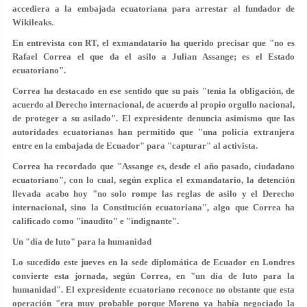
accediera a la embajada ecuatoriana para arrestar al fundador de
Wikileaks.
En entrevista con RT, el exmandatario ha querido precisar que "no es
Rafael Correa el que da el asilo a Julian Assange; es el Estado
ecuatoriano".
Correa ha destacado en ese sentido que su país "tenía la obligación, de
acuerdo al Derecho internacional, de acuerdo al propio orgullo nacional,
de proteger a su asilado". El expresidente denuncia asimismo que las
autoridades ecuatorianas han permitido que "
una policía extranjera
entre en la embajada de Ecuador
" para "capturar" al activista.
Correa ha recordado que "Assange es, desde el año pasado, ciudadano
ecuatoriano", con lo cual, según explica el exmandatario, la detención
llevada acabo hoy "no solo
rompe las reglas de asilo
y el Derecho
internacional, sino la Constitución ecuatoriana", algo que Correa ha
calificado como "inaudito" e "indignante".
Un "día de luto" para la humanidad
Lo sucedido este jueves en la sede diplomática de Ecuador en Londres
convierte esta jornada, según Correa, en "un día de luto para la
humanidad". El expresidente ecuatoriano reconoce no obstante que esta
operación "era muy probable porque Moreno
ya había negociado la