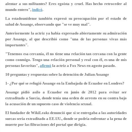
alentar a sus militantes? Eres egoísta y cruel. Has hecho retroceder al
mundo entero",
indicó
.
La estadounidense también expresó su preocupación por el estado de
salud de Assange, observando que
"se ve muy mal"
.
Anteriormente la actriz ya había expresado abiertamente su admiración
por Assange, al que describió como "una de las personas vivas más
importantes".
"Tenemos esa cercanía, él no tiene una relación tan cercana con la gente
como conmigo.
Tengo una relación personal y real con él
, es una de mis
personas favoritas",
afirmó
la actriz a Fox News en agosto pasado.
10 preguntas y respuestas sobre la detención de Julian Assange
1- ¿Por qué se refugió Assange en la Embajada de Ecuador en Londres?
Assange pidió asilo a Ecuador en junio de 2012 para evitar ser
extraditado a Suecia, donde tenía una orden de arresto en su contra bajo
la acusación de un supuesto caso de violencia sexual.
El fundador de WikiLeaks denunció que si se entregaba a las autoridades
suecas sería extraditado a EE.UU., donde se podría enfrentar a la pena de
muerte por las filtraciones del portal que dirigía.