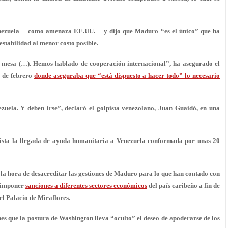
Venezuela —como amenaza EE.UU.— y dijo que Maduro “es el único” que ha
estabilidad al menor costo posible.
a mesa (…). Hemos hablado de cooperación internacional”, ha asegurado el
s de febrero
donde aseguraba que “está dispuesto a hacer todo” lo necesario
zuela. Y deben irse”, declaró el golpista venezolano, Juan Guaidó, en una
evista la llegada de ayuda humanitaria a Venezuela conformada por unas 20
la hora de desacreditar las gestiones de Maduro para lo que han contado con
e imponer
sanciones a diferentes sectores económicos
del país caribeño a fin de
 el Palacio de Miraflores.
es que la postura de Washington lleva “oculto” el deseo de apoderarse de los