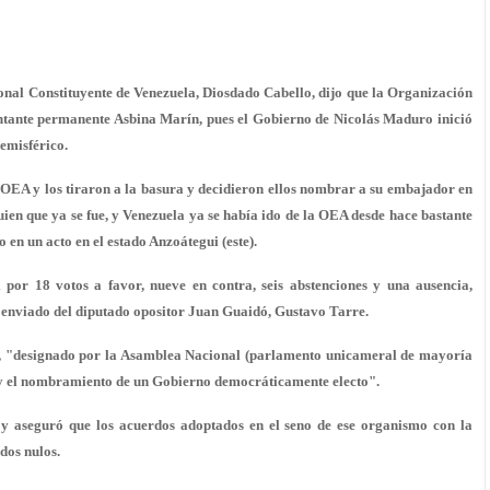
al Constituyente de Venezuela, Diosdado Cabello, dijo que la Organización
ntante permanente Asbina Marín, pues el Gobierno de Nicolás Maduro inició
hemisférico.
 OEA y los tiraron a la basura y decidieron ellos nombrar a su embajador en
ien que ya se fue, y Venezuela ya se había ido de la OEA desde hace bastante
 en un acto en el estado Anzoátegui (este).
or 18 votos a favor, nueve en contra, seis abstenciones y una ausencia,
 enviado del diputado opositor Juan Guaidó, Gustavo Tarre.
re, "designado por la Asamblea Nacional (parlamento unicameral de mayoría
s y el nombramiento de un Gobierno democráticamente electo".
y aseguró que los acuerdos adoptados en el seno de ese organismo con la
dos nulos.