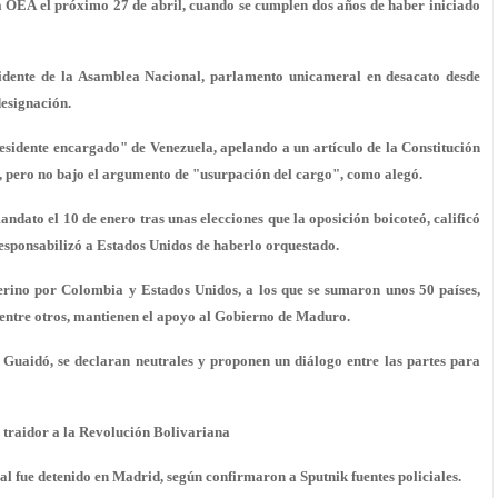
 la OEA el próximo 27 de abril, cuando se cumplen dos años de haber iniciado
sidente de la Asamblea Nacional, parlamento unicameral en desacato desde
designación.
sidente encargado" de Venezuela, apelando a un artículo de la Constitución
r, pero no bajo el argumento de "usurpación del cargo", como alegó.
dato el 10 de enero tras unas elecciones que la oposición boicoteó, calificó
responsabilizó a Estados Unidos de haberlo orquestado.
erino por Colombia y Estados Unidos, a los que se sumaron unos 50 países,
 entre otros, mantienen el apoyo al Gobierno de Maduro.
 Guaidó, se declaran neutrales y proponen un diálogo entre las partes para
 traidor a la Revolución Bolivariana
fue detenido en Madrid, según confirmaron a Sputnik fuentes policiales.