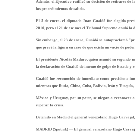
Además, el Ejecutivo ratificó su decisión de retirarse de
los procedimientos de salida.
El 5 de enero, el diputado Juan Guaidó fue elegido pre
2016, pero el 21 de ese mes el Tribunal Supremo anuló la 
Sin embargo, el 23 de enero, Guaidó se autoproclamó "pre
que prevé la figura en caso de que exista un vacío de pode
El presidente Nicolás Maduro, quien asumió su segundo man
la declaración de Guaidó de intento de golpe de Estado y 
Guaidó fue reconocido de inmediato como presidente int
mientras que Rusia, China, Cuba, Bolivia, Irán y Turquía,
México y Uruguay, por su parte, se niegan a reconocer a
superar la crisis.
Detenido en Madrid el general venezolano Hugo Carvajal,
MADRID (Sputnik) — El general venezolano Hugo Carvajal 