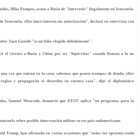
idos, Mike Pompeo, acusó a Rusia de "intervenir" ilegalmente en Venezuela.
 de Venezuela, ellos intervinieron sin autorización", declaró en entrevista con
ositor Juan Guaidó "es un líder elegido debidamente".
có el viernes a Rusia y China por ser "hipócritas" cuando llaman a la no
o una vez que entran en la casa, sabemos que ponen trampas de deuda; ellos
reglas y propagarán el desorden en vuestra casa", dijo el diplomático
idas, Samuel Moncada, denunció que EEUU aplica "un programa para la
zuela sobre posible intervención militar en ese país sudamericano.
ald Trump, han afirmado en varias ocasiones que "todas las opciones están