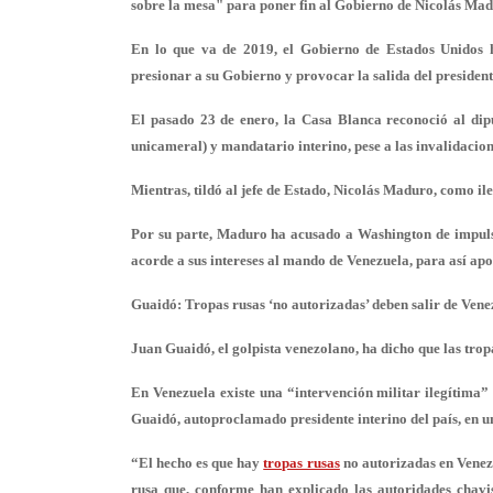
sobre la mesa" para poner fin al Gobierno de Nicolás Madu
En lo que va de 2019, el Gobierno de Estados Unidos h
presionar a su Gobierno y provocar la salida del preside
El pasado 23 de enero, la Casa Blanca reconoció al di
unicameral) y mandatario interino, pese a las invalidacion
Mientras, tildó al jefe de Estado, Nicolás Maduro, como il
Por su parte, Maduro ha acusado a Washington de impulsa
acorde a sus intereses al mando de Venezuela, para así apo
Guaidó: Tropas rusas ‘no autorizadas’ deben salir de Vene
Juan Guaidó, el golpista venezolano, ha dicho que las tr
En Venezuela existe una “intervención militar ilegítima
Guaidó, autoproclamado presidente interino del país, en u
“El hecho es que hay
tropas rusas
no autorizadas en Venezu
rusa que, conforme han explicado las autoridades chavi