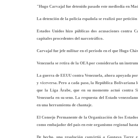
"Hugo Carvajal fue detenido pasado este mediodía en Mad
La detención de la policía española se realizó por petició
Estados Unidos hizo públicas dos acusaciones contra C
capitales procedentes del narcotráfico.
Carvajal fue jefe militar en el período en el que Hugo Chá
Venezuela se retira de la OEA por considerarla un instru
La guerra de EEUU contra Venezuela, ahora apoyada por Ru
y viceversa. Pero a cada paso, la República Bolivariana 
que la Liga Árabe, que en su momento actuó contra S
Venezuela en su seno. La respuesta del Estado venezolano
en una herramienta de chantaje.
El Consejo Permanente de la Organización de los Estados
como embajador del país en este organismo regional hasta 
De hecho, una resolución convirtió a Gustavo Tarre 