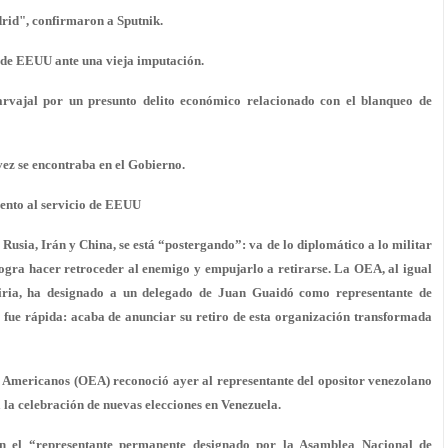
rid", confirmaron a Sputnik.
n de EEUU ante una vieja imputación.
arvajal por un presunto delito económico relacionado con el blanqueo de
vez se encontraba en el Gobierno.
mento al servicio de EEUU
sia, Irán y China, se está “postergando”: va de lo diplomático a lo militar
logra hacer retroceder al enemigo y empujarlo a retirarse. La OEA, al igual
iria, ha designado a un delegado de Juan Guaidó como representante de
 fue rápida: acaba de anunciar su retiro de esta organización transformada
 Americanos (OEA) reconoció ayer al representante del opositor venezolano
la celebración de nuevas elecciones en Venezuela.
en el “representante permanente designado por la Asamblea Nacional de