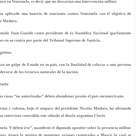
ro en Venezuela, es decir que no descartan una intervención militar.
a aplicado una batería de sanciones contra Venezuela con el objetivo de
nte Maduro.
putado Juan Guaidó como presidente de la Asamblea Nacional (parlamento
es en su contra por parte del Tribunal Supremo de Justicia.
egítimo.
r un golpe de Estado en su país, con la finalidad de colocar a una persona
derarse de los recursos naturales de la nación.
zuela
opas rusas “no autorizadas” deben abandonar pronto el país suramericano.
” rusa y cubana, bajo el amparo del presidente Nicolás Maduro, ha afirmado
na entrevista concedida este sábado al diario argentino
Clarín.
ela. Y deben irse”, manifestó el diputado opositor sobre la presencia militar
stas, tienen la misión de mantener aviones comprados a Moscú, lo cual se