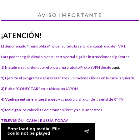
AVISO IMPORTANTE
¡ATENCIÓN!
El denominado "mundo libre" ha censurado la señal del canal ruso de TV RT.
Para poder seguir viéndolo en nuestro portal siga las instrucciones siguientes:
1) Instale
en su ordenador el programa gratuito Proton VPN desde
aquí:
2) Ejecute el programa
y aparecerán tres Ubicaciones libres en la parte izquierda
3) Pulse "CONECTAR"
en la ubicación JAPÓN
4) Vuelva a entrar en nuestra web
y ya podrá disfrutar de la señal de RT TV
5) Maldiga
a los cabecillas del "mundo libre" y a sus ancestros
TELEVISIÓN - CANAL RUSSIA TODAY