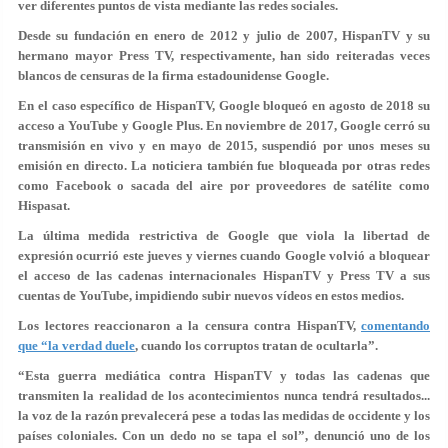
ver diferentes puntos de vista mediante las redes sociales.
Desde su fundación en enero de 2012 y julio de 2007, HispanTV y su
hermano mayor Press TV, respectivamente, han sido reiteradas veces
blancos de censuras de la firma estadounidense Google.
En el caso específico de HispanTV, Google bloqueó en agosto de 2018 su
acceso a YouTube y Google Plus. En noviembre de 2017, Google cerró su
transmisión en vivo y en mayo de 2015, suspendió por unos meses su
emisión en directo. La noticiera también fue bloqueada por otras redes
como Facebook o sacada del aire por proveedores de satélite como
Hispasat.
La última medida restrictiva de Google que viola la libertad de
expresión ocurrió este jueves y viernes cuando Google volvió a bloquear
el acceso de las cadenas internacionales HispanTV y Press TV a sus
cuentas de YouTube, impidiendo subir nuevos vídeos en estos medios.
Los lectores reaccionaron a la censura contra HispanTV,
comentando
que “la verdad duele
, cuando los corruptos tratan de ocultarla”.
“Esta guerra mediática contra HispanTV y todas las cadenas que
transmiten la realidad de los acontecimientos nunca tendrá resultados...
la voz de la razón prevalecerá pese a todas las medidas de occidente y los
países coloniales. Con un dedo no se tapa el sol”, denunció uno de los