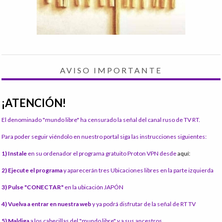
AVISO IMPORTANTE
¡ATENCIÓN!
El denominado "mundo libre" ha censurado la señal del canal ruso de TV RT.
Para poder seguir viéndolo en nuestro portal siga las instrucciones siguientes:
1) Instale
en su ordenador el programa gratuito Proton VPN desde
aquí:
2) Ejecute el programa
y aparecerán tres Ubicaciones libres en la parte izquierda
3) Pulse "CONECTAR"
en la ubicación JAPÓN
4) Vuelva a entrar en nuestra web
y ya podrá disfrutar de la señal de RT TV
5) Maldiga
a los cabecillas del "mundo libre" y a sus ancestros