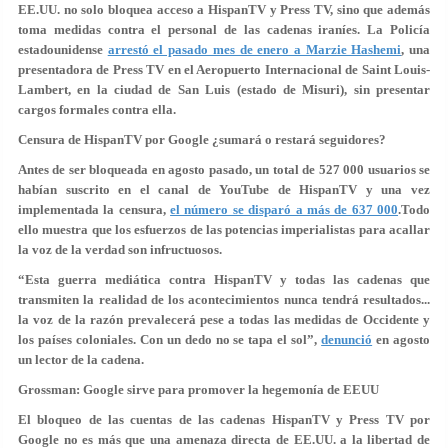
EE.UU. no solo bloquea acceso a HispanTV y Press TV, sino que además
toma medidas contra el personal de las cadenas iraníes. La Policía
estadounidense
arrestó el pasado mes de enero a Marzie Hashemi
, una
presentadora de Press TV en el Aeropuerto Internacional de Saint Louis-
Lambert, en la ciudad de San Luis (estado de Misuri), sin presentar
cargos formales contra ella.
Censura de HispanTV por Google ¿sumará o restará seguidores?
Antes de ser bloqueada en agosto pasado, un total de 527 000 usuarios se
habían suscrito en el canal de YouTube de HispanTV y una vez
implementada la censura,
el número se disparó a más de 637 000
.Todo
ello muestra que los esfuerzos de las potencias imperialistas para acallar
la voz de la verdad son infructuosos.
“Esta guerra mediática contra HispanTV y todas las cadenas que
transmiten la realidad de los acontecimientos nunca tendrá resultados...
la voz de la razón prevalecerá pese a todas las medidas de Occidente y
los países coloniales. Con un dedo no se tapa el sol”,
denunció
en agosto
un lector de la cadena.
Grossman: Google sirve para promover la hegemonía de EEUU
El bloqueo de las cuentas de las cadenas HispanTV y Press TV por
Google no es más que una amenaza directa de EE.UU. a la libertad de