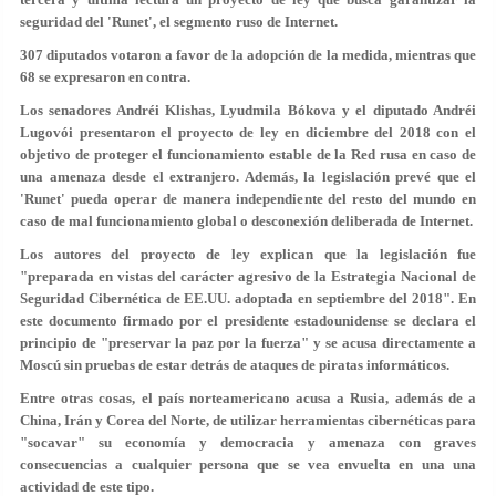
seguridad del
'Runet'
, el segmento ruso de Internet.
307 diputados votaron a favor de la adopción de la medida, mientras que
68 se expresaron en contra.
Los senadores Andréi Klishas, Lyudmila Bókova y el diputado Andréi
Lugovói presentaron el proyecto de ley en diciembre del 2018 con el
objetivo de proteger el funcionamiento estable de la Red rusa en caso de
una amenaza desde el extranjero
. Además, la legislación prevé que el
'Runet' pueda operar de manera independiente del resto del mundo
en
caso de mal funcionamiento global o desconexión deliberada
de Internet.
Los autores del proyecto de ley explican que la legislación fue
"preparada en vistas del carácter agresivo de la
Estrategia Nacional de
Seguridad Cibernética
de EE.UU. adoptada en septiembre del 2018". En
este documento firmado por el presidente estadounidense se declara el
principio de
"preservar la paz por la fuerza"
y se acusa directamente a
Moscú sin pruebas de estar detrás de ataques de piratas informáticos.
Entre otras cosas, el país norteamericano acusa a Rusia, además de a
China, Irán y Corea del Norte, de utilizar herramientas cibernéticas para
"socavar" su economía y democracia y
amenaza con graves
consecuencias
a cualquier persona que se vea envuelta en una una
actividad de este tipo.