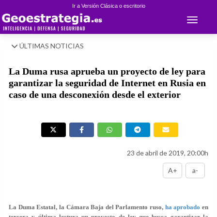
Ir a Versión Clásica o escritorio
Toggle 
ÚLTIMAS NOTICIAS
La Duma rusa aprueba un proyecto de ley para
garantizar la seguridad de Internet en Rusia en
caso de una desconexión desde el exterior
23 de abril de 2019, 20:00h
A+
a-
La Duma Estatal, la Cámara Baja del Parlamento ruso,
ha aprobado
en
tercera y última lectura un proyecto de ley que busca garantizar la