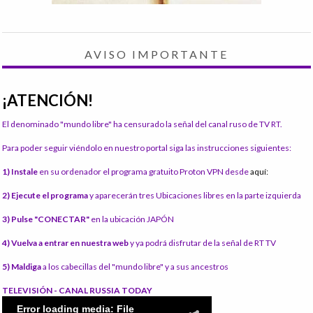
AVISO IMPORTANTE
¡ATENCIÓN!
El denominado "mundo libre" ha censurado la señal del canal ruso de TV RT.
Para poder seguir viéndolo en nuestro portal siga las instrucciones siguientes:
1) Instale
en su ordenador el programa gratuito Proton VPN desde
aquí:
2) Ejecute el programa
y aparecerán tres Ubicaciones libres en la parte izquierda
3) Pulse "CONECTAR"
en la ubicación JAPÓN
4) Vuelva a entrar en nuestra web
y ya podrá disfrutar de la señal de RT TV
5) Maldiga
a los cabecillas del "mundo libre" y a sus ancestros
TELEVISIÓN - CANAL RUSSIA TODAY