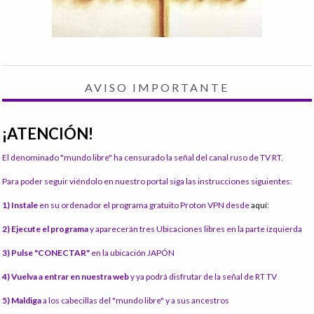
AVISO IMPORTANTE
¡ATENCIÓN!
El denominado "mundo libre" ha censurado la señal del canal ruso de TV RT.
Para poder seguir viéndolo en nuestro portal siga las instrucciones siguientes:
1) Instale
en su ordenador el programa gratuito Proton VPN desde
aquí:
2) Ejecute el programa
y aparecerán tres Ubicaciones libres en la parte izquierda
3) Pulse "CONECTAR"
en la ubicación JAPÓN
4) Vuelva a entrar en nuestra web
y ya podrá disfrutar de la señal de RT TV
5) Maldiga
a los cabecillas del "mundo libre" y a sus ancestros