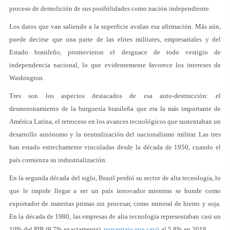
proceso de demolición de sus posibilidades como nación independiente.
Los datos que van saliendo a la superficie avalan esa afirmación. Más aún,
puede decirse que una parte de las elites militares, empresariales y del
Estado brasileño, promovieron el desguace de todo vestigio de
independencia nacional, lo que evidentemente favorece los intereses de
Washington.
Tres son los aspectos destacados de esa auto-destrucción: el
desmoronamiento de la burguesía brasileña que era la más importante de
América Latina, el retroceso en los avances tecnológicos que sustentaban un
desarrollo autónomo y la neutralización del nacionalismo militar. Las tres
han estado estrechamente vinculadas desde la década de 1950, cuando el
país comienza su industrialización.
En la segunda década del siglo, Brasil perdió su sector de alta tecnología, lo
que le impide llegar a ser un país innovador mientras se hunde como
exportador de materias primas sin procesar, como mineral de hierro y soja.
En la década de 1980, las empresas de alta tecnología representaban casi un
10% del PIB (9,7% exactamente),
porcentaje que cayó
al 5,8% en 2018.