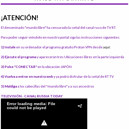
¡ATENCIÓN!
El denominado "mundo libre" ha censurado la señal del canal ruso de TV RT.
Para poder seguir viéndolo en nuestro portal siga las instrucciones siguientes:
1) Instale
en su ordenador el programa gratuito Proton VPN desde
aquí:
2) Ejecute el programa
y aparecerán tres Ubicaciones libres en la parte izquierda
3) Pulse "CONECTAR"
en la ubicación JAPÓN
4) Vuelva a entrar en nuestra web
y ya podrá disfrutar de la señal de RT TV
5) Maldiga
a los cabecillas del "mundo libre" y a sus ancestros
TELEVISIÓN - CANAL RUSSIA TODAY