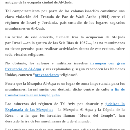
antiguo de la ocupada ciudad de Al-Quds.
Tal comportamiento por parte de los colonos israelíes constituye una
clara violación del Tratado de Paz de Wadi Araba (1994) entre el
régimen de Israel y Jordania, país custodio de los lugares sagrados
musulmanes en Al-Quds.
En virtud de este acuerdo, firmado tras la ocupación de Al-Quds
por Israel —en la guerra de los Seis Días de 1967—, los no musulmanes
no tienen permiso para realizar actividades dentro de este recinto, sobre
todo, rituales religiosos.
No obstante, los colonos y militares israelíes
irrumpen con gran
frecuencia en Al-Aqsa
y sus explanadas y, según reconocen las Naciones
Unidas, cometen “
provocaciones
religiosas”.
Pese a que la Mezquita Al-Aqsa es un lugar de suma importancia para los
musulmanes, Israel sueña con destruir dicho centro de culto
a fin de
transformarlo en un templo judío
.
Los esfuerzos del régimen de Tel Aviv por destruir y
judaizar la
Explanada de las Mezquitas
—la Mezquita Al-Aqsa y la Cúpula de la
Roca—, a la que los israelíes llaman “Monte del Templo”, han
desatado la ira de los musulmanes de todo el mundo.
Las tensiones que rodean este emplazamiento religioso desempeñaron un