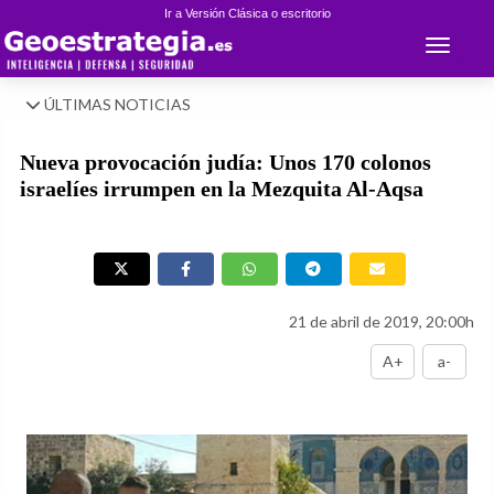
Ir a Versión Clásica o escritorio
Toggle 
ÚLTIMAS NOTICIAS
Nueva provocación judía: Unos 170 colonos
israelíes irrumpen en la Mezquita Al-Aqsa
21 de abril de 2019, 20:00h
A+
a-