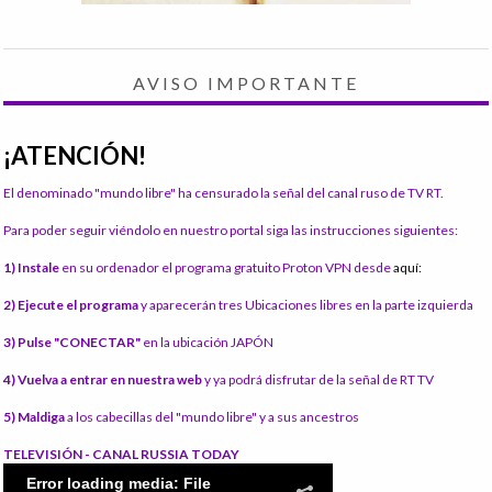
AVISO IMPORTANTE
¡ATENCIÓN!
El denominado "mundo libre" ha censurado la señal del canal ruso de TV RT.
Para poder seguir viéndolo en nuestro portal siga las instrucciones siguientes:
1) Instale
en su ordenador el programa gratuito Proton VPN desde
aquí:
2) Ejecute el programa
y aparecerán tres Ubicaciones libres en la parte izquierda
3) Pulse "CONECTAR"
en la ubicación JAPÓN
4) Vuelva a entrar en nuestra web
y ya podrá disfrutar de la señal de RT TV
5) Maldiga
a los cabecillas del "mundo libre" y a sus ancestros
TELEVISIÓN - CANAL RUSSIA TODAY