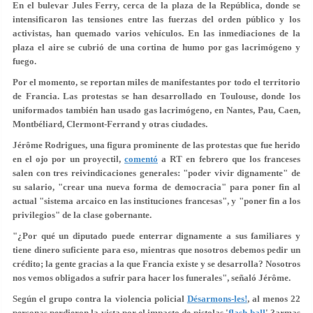
En el bulevar Jules Ferry, cerca de la plaza de la República, donde se
intensificaron las tensiones entre las fuerzas del orden público y los
activistas,
han quemado varios vehículos
. En las inmediaciones de la
plaza el aire se cubrió de una cortina de humo por gas lacrimógeno y
fuego.
Por el momento, se reportan miles de manifestantes por todo el territorio
de Francia. Las protestas se han desarrollado en Toulouse, donde los
uniformados también han usado gas lacrimógeno, en Nantes, Pau, Caen,
Montbéliard, Clermont-Ferrand y otras ciudades.
Jérôme Rodrigues, una figura prominente de las protestas que fue herido
en el ojo por un proyectil,
comentó
a RT en febrero que los franceses
salen con tres reivindicaciones generales: "poder vivir dignamente" de
su salario, "crear una nueva forma de democracia" para poner fin al
actual "sistema arcaico en las instituciones francesas", y "poner fin a los
privilegios" de la clase gobernante.
"¿Por qué un diputado puede enterrar dignamente a sus familiares y
tiene dinero suficiente para eso, mientras que nosotros debemos pedir un
crédito; la gente gracias a la que Francia existe y se desarrolla? Nosotros
nos vemos obligados a sufrir para hacer los funerales", señaló Jérôme.
Según el grupo contra la violencia policial
Désarmons-les!
, al menos
22
personas perdieron la vista
por el impacto de pistolas '
flash-ball
' ?armas