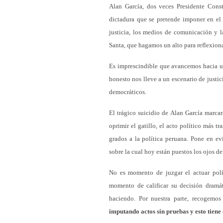
Alan García, dos veces Presidente Const
dictadura que se pretende imponer en el P
justicia, los medios de comunicación y
Santa, que hagamos un alto para reflexion
Es imprescindible que avancemos hacia un
honesto nos lleve a un escenario de justic
democráticos.
El trágico suicidio de Alan García marcar
oprimir el gatillo, el acto político más 
grados a la política peruana. Pone en ev
sobre la cual hoy están puestos los ojos d
No es momento de juzgar el actuar pol
momento de calificar su decisión dramát
haciendo. Por nuestra parte, recogemos
imputando actos sin pruebas y esto tien