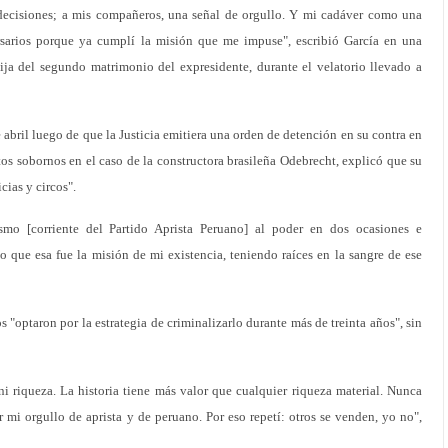
 decisiones; a mis compañeros, una señal de orgullo. Y mi cadáver como una
sarios porque ya cumplí la misión que me impuse", escribió García en una
ija del segundo matrimonio del expresidente, durante el velatorio llevado a
 abril luego de que la Justicia emitiera una orden de detención en su contra en
os sobornos en el caso de la constructora brasileña Odebrecht, explicó que su
cias y circos".
smo [corriente del Partido Aprista Peruano] al poder en dos ocasiones e
o que esa fue la misión de mi existencia, teniendo raíces en la sangre de ese
 "optaron por la estrategia de criminalizarlo durante más de treinta años", sin
i riqueza. La historia tiene más valor que cualquier riqueza material. Nunca
r mi orgullo de aprista y de peruano. Por eso repetí: otros se venden, yo no",