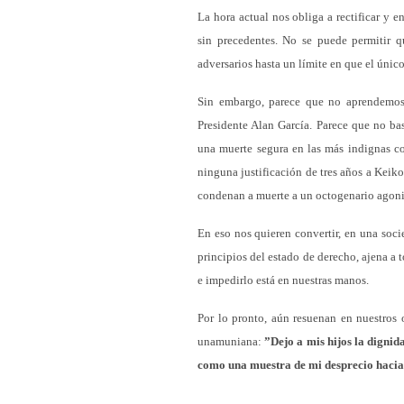
La hora actual nos obliga a rectificar y
sin precedentes. No se puede permitir q
adversarios hasta un límite en que el único
Sin embargo, parece que no aprendemos l
Presidente Alan García. Parece que no ba
una muerte segura en las más indignas co
ninguna justificación de tres años a Keik
condenan a muerte a un octogenario agoni
En eso nos quieren convertir, en una soci
principios del estado de derecho, ajena a
e impedirlo está en nuestras manos.
Por lo pronto, aún resuenan en nuestros 
unamuniana:
”Dejo a mis hijos la dignid
como una muestra de mi desprecio hacia