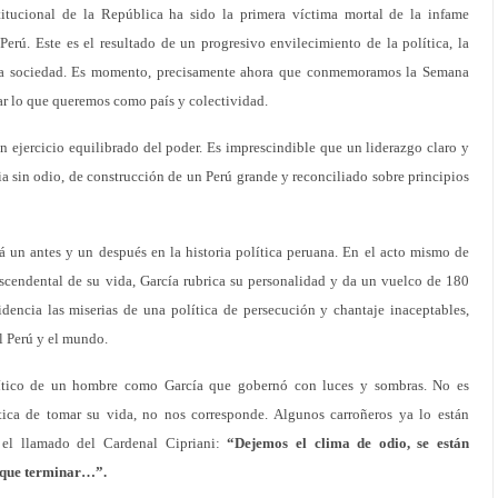
itucional de la República ha sido la primera víctima mortal de la infame
erú. Este es el resultado de un progresivo envilecimiento de la política, la
 la sociedad. Es momento, precisamente ahora que conmemoramos la Semana
ar lo que queremos como país y colectividad.
 ejercicio equilibrado del poder. Es imprescindible que un liderazgo claro y
ia sin odio, de construcción de un Perú grande y reconciliado sobre principios
á un antes y un después en la historia política peruana. En el acto mismo de
trascendental de su vida, García rubrica su personalidad y da un vuelco de 180
idencia las miserias de una política de persecución y chantaje inaceptables,
el Perú y el mundo.
ítico de un hombre como García que gobernó con luces y sombras. No es
ica de tomar su vida, no nos corresponde. Algunos carroñeros ya lo están
 el llamado del Cardenal Cipriani:
“Dejemos el clima de odio, se están
e que terminar…”.