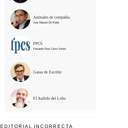
Animales de compañía
Juan Manuel De Prada
FPCS
Fernando Pino Calvo Sotelo
Ganas de Escribir
El Aullido del Lobo
EDITORIAL INCORRECTA