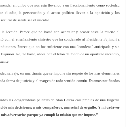
 enmendar el rumbo que nos está llevando a un fraccionamiento como sociedad
ue el odio, la persecución y el acoso político lleven a la oposición y los
 recurso de salida sea el suicidio.
a lección. Parece que no bastó con acorralar y acosar hasta la muerte al
stó con el ensañamiento siniestro que ha condenado al Presidente Fujimori a
ndiciones. Parece que no fue suficiente con una “condena” anticipada y sin
o Fujimori. No, no bastó, ahora con el telón de fondo de un oportuno incendio,
zante.
edad salvaje, en una tiranía que se impone sin respeto de los más elementales
 toda forma de justicia y al margen de todo sentido común. Estamos notificados
oídos las desgarradoras palabras de Alan García casi propias de una tragedia
ad de mis decisiones; a mis compañeros, una señal de orgullo. Y mi cadáver
 mis adversarios porque ya cumplí la misión que me impuse.”