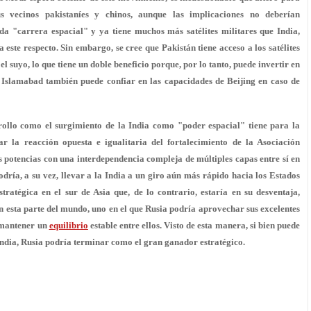
us vecinos pakistaníes y chinos, aunque las implicaciones no deberían
a "carrera espacial" y ya tiene muchos más satélites militares que India,
este respecto. Sin embargo, se cree que Pakistán tiene acceso a los satélites
el suyo, lo que tiene un doble beneficio porque, por lo tanto, puede invertir en
 e Islamabad también puede confiar en las capacidades de Beijing en caso de
rrollo como el surgimiento de la India como "poder espacial" tiene para la
ar la reacción opuesta e igualitaria del fortalecimiento de la Asociación
s potencias con una interdependencia compleja de múltiples capas entre sí en
odría, a su vez, llevar a la India a un giro aún más rápido hacia los Estados
tratégica en el sur de Asia que, de lo contrario, estaría en su desventaja,
n esta parte del mundo, uno en el que Rusia podría aprovechar sus excelentes
a mantener un
equilibrio
estable entre ellos. Visto de esta manera, si bien puede
India, Rusia podría terminar como el gran ganador estratégico.