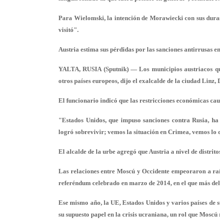
Para Wielomski, la intención de Morawiecki con sus duras
visitó".
Austria estima sus pérdidas por las sanciones antirrusas e
YALTA, RUSIA (Sputnik) — Los municipios austriacos que
otros países europeos, dijo el exalcalde de la ciudad Linz
El funcionario indicó que las restricciones económicas ca
"Estados Unidos, que impuso sanciones contra Rusia, ha
logró sobrevivir; vemos la situación en Crimea, vemos lo 
El alcalde de la urbe agregó que Austria a nivel de distrit
Las relaciones entre Moscú y Occidente empeoraron a raíz
referéndum celebrado en marzo de 2014, en el que más del 
Ese mismo año, la UE, Estados Unidos y varios países de 
su supuesto papel en la crisis ucraniana, un rol que Mosc