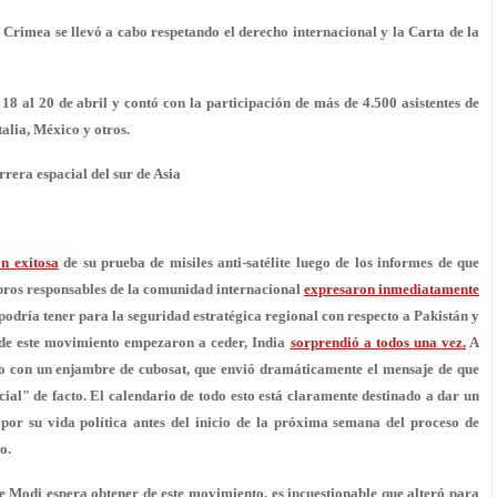
Crimea se llevó a cabo respetando el derecho internacional y la Carta de la
8 al 20 de abril y contó con la participación de más de 4.500 asistentes de
talia, México y otros.
rrera espacial del sur de Asia
ón exitosa
de su prueba de misiles anti-satélite luego de los informes de que
ros responsables de la comunidad internacional
expresaron inmediatamente
podría tener para la seguridad estratégica regional con respecto a Pakistán y
 de este movimiento empezaron a ceder, India
sorprendió a todos una vez.
A
nto con un enjambre de cubosat, que envió dramáticamente el mensaje de que
ial" de facto. El calendario de todo esto está claramente destinado a dar un
por su vida política antes del inicio de la próxima semana del proceso de
o.
ue Modi espera obtener de este movimiento, es incuestionable que alteró para