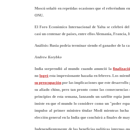
Moscú señaló en repetidas ocasiones que el referéndum en 
ONU.
El Foro Económico Internacional de Yalta se celebró del 1
casi un centenar de países, entre ellos Alemania, Francia, I
Análisis: Rusia podría terminar siendo el ganador de la ca
Andrew Korybko
India sorprendió al mundo cuando anunció la
finalizaci
no
logró
esta impresionante hazaña en febrero. Los miemb
su preocupación
por las implicaciones que este desarrollo 
su aliado chino, pero tan pronto como las consecuencias
principios de esta semana, lanzando un satélite espía ju
insiste en que el mundo lo considere como un "poder espac
impulso al primer ministro titular Modi mientras lucha 
elección general en la India que concluirá a finales de may
Independientemente de los beneficios políticos internos q