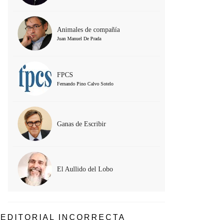
Animales de compañía
Juan Manuel De Prada
FPCS
Fernando Pino Calvo Sotelo
Ganas de Escribir
El Aullido del Lobo
EDITORIAL INCORRECTA