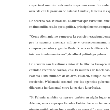
respecto al suministro de materias primas rusas. Sin emba
acuerdo con la posición de Estados Unidos", lamentó el ex
De acuerdo con Wielomski, al afirmar que existe una amen
en fines militares, lo que significa, principalmente, comp
"Como Alemania no comparte la posición estadounidense e
por la supuesta amenaza militar y, consecuentemente, 
comprar petróleo y gas de Rusia. Y esta es la diferencia 
internacionales modernas", detalló el politólogo polaco.
De acuerdo con los últimos datos de la Oficina Europea de
cantidad récord de carbón, casi 16 millones de toneladas.
Polonia 1.000 millones de dólares. Es decir, aunque las i
creciendo. Wielomski comentó que las agencias gubernamen
diferencia fundamental entre la teoría y la práctica.
"Si Polonia también comprara carbón en algún lugar más
Además, nunca supe que Estados Unidos fuera un importa
ningún sentido ni que fuera posible en general", consideró.