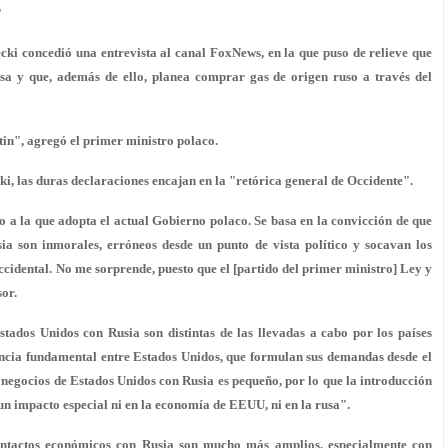
?
cki concedió una entrevista al canal FoxNews, en la que puso de relieve que
a y que, además de ello, planea comprar gas de origen ruso a través del
in", agregó el primer ministro polaco.
i, las duras declaraciones encajan en la "retórica general de Occidente".
 a la que adopta el actual Gobierno polaco. Se basa en la convicción de que
ia son inmorales, erróneos desde un punto de vista político y socavan los
cidental. No me sorprende, puesto que el [partido del primer ministro] Ley y
sor.
tados Unidos con Rusia son distintas de las llevadas a cabo por los países
encia fundamental entre Estados Unidos, que formulan sus demandas desde el
e negocios de Estados Unidos con Rusia es pequeño, por lo que la introducción
 un impacto especial ni en la economía de EEUU, ni en la rusa".
 contactos económicos con Rusia son mucho más amplios, especialmente con