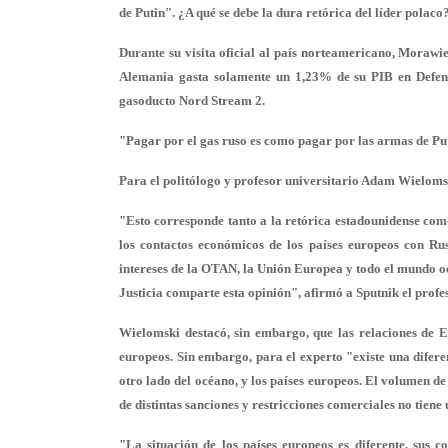
de Putin". ¿A qué se debe la dura retórica del líder polaco
Durante su visita oficial al país norteamericano, Morawie
Alemania gasta solamente un 1,23% de su PIB en Defens
gasoducto Nord Stream 2.
"Pagar por el gas ruso es como pagar por las armas de Put
Para el politólogo y profesor universitario Adam Wielomsk
"Esto corresponde tanto a la retórica estadounidense como
los contactos económicos de los países europeos con Rus
intereses de la OTAN, la Unión Europea y todo el mundo oc
Justicia comparte esta opinión", afirmó a Sputnik el profe
Wielomski destacó, sin embargo, que las relaciones de Es
europeos. Sin embargo, para el experto "existe una difer
otro lado del océano, y los países europeos. El volumen d
de distintas sanciones y restricciones comerciales no tiene
"La situación de los países europeos es diferente, sus