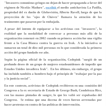
"Invasores comunistas gringos no dejan de hacer propaganda a favor del
régimen de Nicolás Maduro",
escribió
el medio antichavista La Patilla,
propiedad del ex dueño de Globovisión, Alberto Ravell, luego de que la
proyección de los "ojos de Chávez" llamara la atención de los
traúnsentes que pasaron por la embajada.
A pesar del intento de equiparar a los activistas con "invasores", la
realidad que la modalidad de convocar a personas más allá de la
organización comenzó en 2002 cuando su primera acción fue una vigilia
frente a la Casa Blanca contra la guerra en Irak. A la iniciativa se
sumaron un total de diez mil personas en lo que considerada la primera
acción del grupo fundado ese año.
Según la página oficial de la organización, Codepink "surgió de un
profundo deseo de un grupo de mujeres estadounidenses de impedir que
Estados Unidos invadiera Irak". En los últimos, sin embargo, el grupo
ha incluido también a hombres bajo el principio de "trabajar por la paz
y la justicia social".
En este contexto, activistas de Codepink recibieron en una comisión del
Congreso a la ex secretaria de Estado de George Bush, Condolezza Rice,
con las manos pintadas de sangre, lo que les valió ser expulsadas del
Congreso. Se estima que una docena de veces fueron arrestadas por
hacer protestas en contra de las políticas de intervención.