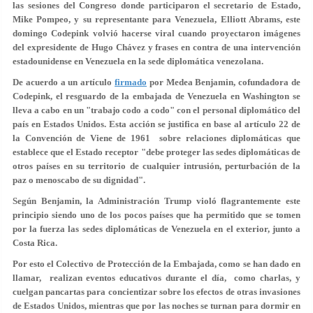
las sesiones del Congreso donde participaron el secretario de Estado,
Mike Pompeo, y su representante para Venezuela, Elliott Abrams, este
domingo Codepink volvió hacerse viral cuando proyectaron imágenes
del expresidente de Hugo Chávez y frases en contra de una intervención
estadounidense en Venezuela en la sede diplomática venezolana.
De acuerdo a un artículo
firmado
por Medea Benjamin, cofundadora de
Codepink, el resguardo de la embajada de Venezuela en Washington se
lleva a cabo en un "trabajo codo a codo" con el personal diplomático del
país en Estados Unidos. Esta acción se justifica en base al artículo 22 de
la Convención de Viene de 1961 sobre relaciones diplomáticas que
establece que el Estado receptor "debe proteger las sedes diplomáticas de
otros países en su territorio de cualquier intrusión, perturbación de la
paz o menoscabo de su dignidad".
Según Benjamin, la Administración Trump violó flagrantemente este
principio siendo uno de los pocos países que ha permitido que se tomen
por la fuerza las sedes diplomáticas de Venezuela en el exterior, junto a
Costa Rica.
Por esto el Colectivo de Protección de la Embajada, como se han dado en
llamar, realizan eventos educativos durante el día, como charlas, y
cuelgan pancartas para concientizar sobre los efectos de otras invasiones
de Estados Unidos, mientras que por las noches se turnan para dormir en