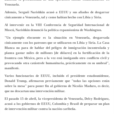
Venezuela.
Además, Serguéi Narishkin acusó a EEUU y sus aliados de desgarrar
cínicamente a Venezuela, tal y como habían hecho con Libia y Siria.
Al intervenir en la VIII Conferencia de Seguridad Internacional de
Moscú, Narishkin denunció la política expansionista de Washington.
"Un ejemplo elocuente es la situación en Venezuela, desgarrada
cínicamente con los patrones que se utilizaron en Libia y Siria. La Casa
Blanca no para de hablar del peligro de inmigración incontrolada y
planea gastar miles de millones [de dólares] en la fortificación de la
frontera con México, pero a la vez está instigando otro conflicto civil y
provocando otra catástrofe humanitaria, prácticamente en su umbral",
manifestó.
Varios funcionarios de EEUU, incluido el presidente estadounidense,
Donald Trump, afirmaron previamente que "todas las opciones están
sobre la mesa" para poner fin al gobierno de Nicolás Maduro, es decir,
que no descartan una intervención militar.
El pasado 15 de abril, la vicepresidenta de Venezuela, Delcy Rodríguez,
acusó a los gobiernos de EEUU, Colombia y Brasil de preparar un plan
de intervención militar contra la nación caribeña.