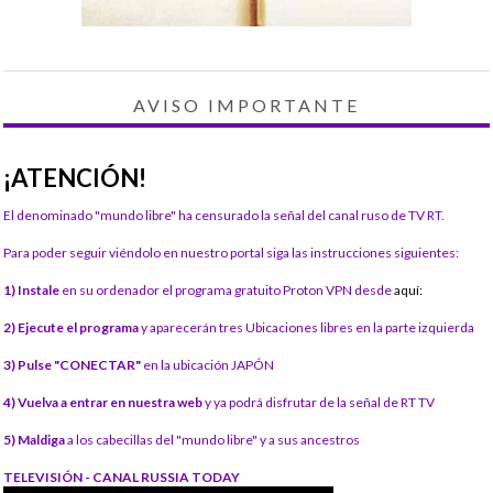
AVISO IMPORTANTE
¡ATENCIÓN!
El denominado "mundo libre" ha censurado la señal del canal ruso de TV RT.
Para poder seguir viéndolo en nuestro portal siga las instrucciones siguientes:
1) Instale
en su ordenador el programa gratuito Proton VPN desde
aquí:
2) Ejecute el programa
y aparecerán tres Ubicaciones libres en la parte izquierda
3) Pulse "CONECTAR"
en la ubicación JAPÓN
4) Vuelva a entrar en nuestra web
y ya podrá disfrutar de la señal de RT TV
5) Maldiga
a los cabecillas del "mundo libre" y a sus ancestros
TELEVISIÓN - CANAL RUSSIA TODAY