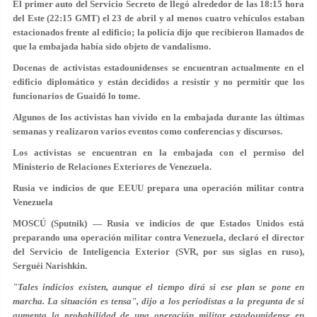
El primer auto del Servicio Secreto de llegó alrededor de las 18:15 hora
del Este (22:15 GMT) el 23 de abril y al menos cuatro vehículos estaban
estacionados frente al edificio; la policía dijo que recibieron llamados de
que la embajada había sido objeto de vandalismo.
Docenas de activistas estadounidenses se encuentran actualmente en el
edificio diplomático y están decididos a resistir y no permitir que los
funcionarios de Guaidó lo tome.
Algunos de los activistas han vivido en la embajada durante las últimas
semanas y realizaron varios eventos como conferencias y discursos.
Los activistas se encuentran en la embajada con el permiso del
Ministerio de Relaciones Exteriores de Venezuela.
Rusia ve indicios de que EEUU prepara una operación militar contra
Venezuela
MOSCÚ (Sputnik) — Rusia ve indicios de que Estados Unidos está
preparando una operación militar contra Venezuela, declaró el director
del Servicio de Inteligencia Exterior (SVR, por sus siglas en ruso),
Serguéi Narishkin.
"Tales indicios existen, aunque el tiempo dirá si ese plan se pone en
marcha. La situación es tensa", dijo a los periodistas a la pregunta de si
aumenta la probabilidad de una operación militar estadounidense en