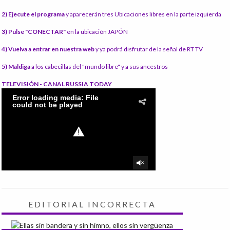
2) Ejecute el programa
y aparecerán tres Ubicaciones libres en la parte izquierda
3) Pulse "CONECTAR"
en la ubicación JAPÓN
4) Vuelva a entrar en nuestra web
y ya podrá disfrutar de la señal de RT TV
5) Maldiga
a los cabecillas del "mundo libre" y a sus ancestros
TELEVISIÓN - CANAL RUSSIA TODAY
EDITORIAL INCORRECTA