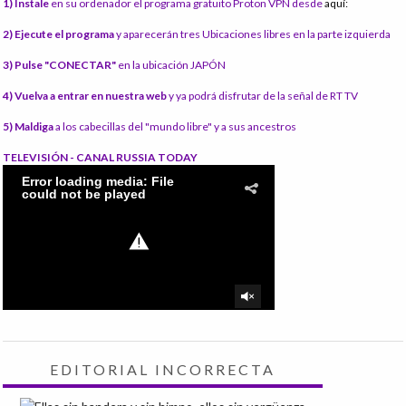
1) Instale
en su ordenador el programa gratuito Proton VPN desde
aquí:
2) Ejecute el programa
y aparecerán tres Ubicaciones libres en la parte izquierda
3) Pulse "CONECTAR"
en la ubicación JAPÓN
4) Vuelva a entrar en nuestra web
y ya podrá disfrutar de la señal de RT TV
5) Maldiga
a los cabecillas del "mundo libre" y a sus ancestros
TELEVISIÓN - CANAL RUSSIA TODAY
EDITORIAL INCORRECTA