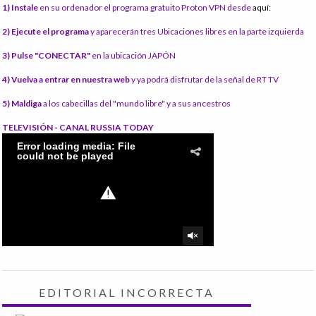
1) Instale
en su ordenador el programa gratuito Proton VPN desde
aquí:
2) Ejecute el programa
y aparecerán tres Ubicaciones libres en la parte izquierda
3) Pulse "CONECTAR"
en la ubicación JAPÓN
4) Vuelva a entrar en nuestra web
y ya podrá disfrutar de la señal de RT TV
5) Maldiga
a los cabecillas del "mundo libre" y a sus ancestros
TELEVISIÓN - CANAL RUSSIA TODAY
EDITORIAL INCORRECTA