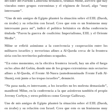
del líder del Partido Laborista británico, Seumas Milne, aseveró que hay
vínculos entre grupos extremistas y el régimen de Israel, algo “muy
interesante”.
“Uno de mis amigos de Egipto planteó la situación sobre el EIIL (Daesh,
en árabe) y su relación con Israel. Creo que esto es un fenómeno muy
interesante para mí”, indicó el político británico en dicha conferencia
titulada “Paren la guerra de coalición: Imperialismo, EIIL y el Oriente
Medio”.
Milne se refirió asimismo a la convivencia y cooperación entre los
militares israelíes y terroristas afines a Al-Qaeda cerca de la frontera
siria con los territorios palestinos ocupados.
“En estos momentos, en la efectiva frontera israelí, hay un alto el fuego
en los altos del Golán, donde uno de los grupos extremistas más sectarios
afines a Al-Qaeda, el Frente Al-Nusra (autodenominado Frente Fath Al-
Sham), está junto a las tropas israelíes”, denunció.
“No pasa nada, es interesante, a los israelíes no les molesta demasiado”,
manifestó Milne, en la conferencia a la que asistieron también el propio
Jeremy Corbyn, y otros políticos como George Galloway.
Uno de mis amigos de Egipto planteó la situación sobre el EIIL (Daesh,
en árabe) y su relación con Israel. Creo que esto es un fenómeno muy