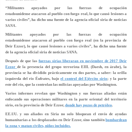
“Militantes apoyados por las fuerzas de ocupación
estadounidense atacaron al pueblo con fuego real, lo que causó lesiones a
varios civiles”, ha dicho una fuente de la agencia oficial siria de noticias
SANA
.
Militantes apoyados por las fuerzas de ocupación
estadounidense atacaron al pueblo con fuego real (en la provincia de
Deir Ezzor), lo que causó lesiones a varios civiles”, ha dicho una fuente
de la agencia oficial siria de noticias SANA.
Después de que las
fuerzas sirias liberaran en noviembre de 2017 Deir
Ezzor
de la presencia del grupo terrorista EIIL (Daesh, en árabe), la
provincia se ha dividido prácticamente en dos partes, a saber: la orilla
izquierda del río Éufrates, bajo
el control del Ejército sirio
; y la parte
este del río, que la controlan las milicias apoyadas por Washington.
Varios informes revelan que Washington y sus fuerzas aliadas están
enfocando sus operaciones militares en la parte oriental del territorio
sirio, en la provincia de Deir Ezzor,
donde hay pozos de petróleo
.
EE.UU. y sus aliados en Siria no solo bloquean el envío de ayudas
humanitarias a los desplazados en Deir Ezzor, sino también
bombardean
la zona y matan civiles, niños incluidos.