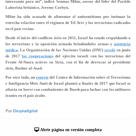
interesante para mí”, indicó Seumas Milne, asesor del líder del Partido
Laborista británico, Jeremy Corbyn.
Milne ha sido acusado de alimentar el antisemitismo por insinuar la
estrecha relación entre el régimen de Tel Aviv y los terroristas radicados
en el país vecino.
Desde el inicio del conflicto sirio en 2011, Israel ha estado respaldando a
los terroristas y la oposición armada brindándoles armas y
asistencia
médica
. La Organización de las Naciones Unidas (ONU)
reveló
en junio
de 2017
las cooperaciones
del ejército israelí con los terroristas del
Frente Al-Nusra activos en Siria, con el fin de derrocar al presidente
sirio, Bashar al-Asad.
Por otro lado, un
reporte
del Centro de Información sobre el Terrorismo
e Inteligencia Meir Amit de Israel planteó a finales de 2017 que Israel se
aliaría en breve con combatientes de Daesh para luchar con los militares
iraníes en el país árabe.
Por
Elespiadigital
Abrir página en versión completa