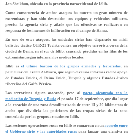
Jan Sheikhun, ubicada en la provincia noroccidental de Idlib.
Como consecuencia de ambos ataques ha muerto un gran número de
extremistas y han sido destruidos sus equipos y vehículos militares,
precisa la agencia siria y añade que las ofensivas se realizaron en
respuesta de los intentos de infiltración en el campo de Hama.
En uno de estos ataques, las unidades sirias han disparado un misil
balístico táctico OTR-21 Tochka contra un objetivo terrorista cerca de la
ciudad de Benin, en el sur de Idlib, causando pérdidas en las filas de los
extremistas, según informan los medios locales.
Idlib es
el último bastión de los grupos armados y terroristas
, en
particular del Frente Al-Nusra, que según diversos informes recibe apoyo
de Estados Unidos, el Reino Unido, Turquía y algunos Estados árabes
ribereños del Golfo Pérsico.
Los terroristas siguen atacando, pese al
pacto, alcanzado con la
mediación de Turquía y Rusia
el pasado 17 de septiembre, que dio lugar
a la creación de una zona desmilitarizada de entre 15 y 20 kilómetros de
ancho que dividiría las posiciones de las tropas sirias de la zona
controlada por los grupos armados en Idlib.
Las recientes operaciones rusas en Idlib se enmarcan en un
acuerdo entre
el Gobierno sirio y las autoridades rusas
para lanzar una ofensiva en