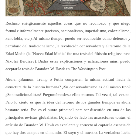
Rechazo enérgicamente aquellas cosas que no reconozco y que niego
formal e informalmente (racismo, nacionalismo, imperialismo, colonialismo,
xenofobia, etc.). Al mismo tiempo, puedo ser reconocido como defensor y
partidario del tradicionalismo, la revolución conservadora y el retorno de la
Edad Media (la "Nueva Edad Media" fue una tesis del filósofo religioso ruso
Nikolai Berdiaev). Dadas estas explicaciones y aclaraciones mías, puedo
aceptar la tesis de Brandon W. Hawk en The Washington Post.
Ahora, ¿Bannon, Trump o Putin comparten la misma actitud hacia la
estructura de la historia humana? ¿Su conservadurismo es del mismo tipo?
¿Son tradicionalistas? Preguntémosles a ellos mismos. Tal vez si, tal vez no.
Pero lo cierto es que la idea del retorno de los grandes tiempos es ahora
bastante seria. Ese es el punto principal para ser discutido en una de las
principales revistas globalistas. Dejando de lado las acusaciones tontas, el
artículo de Brandon W. Hawk es excelente y correcto al captar la esencia de
que hay dos campos en el mundo: El suyo y el nuestro. La verdadera lucha