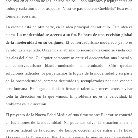
positiva en el bando de los "chicos malos'' – son horribles y repugnantes en
todos y cada uno de los aspectos. N’est-ce pas, docteur Goebbels? Esta es la
fórmula necesaria.
La esencia está en otra parte, en la idea principal del artículo. Esta idea es
cierta.
La modernidad se acerca a su fin. Es hora de una revisión global
de la modernidad en su conjunto.
El conservadurismo moderado ya no es
válido. Está agotado. O caemos al abismo, o recordamos cómo se vuela con
las alas del alma. Cualquier compromiso entre el
aceleracionismo
liberal y
el conservadurismo blando-moderado ha terminado. Sólo quedan
soluciones radicales. Si perpetuamos la lógica de la modernidad y en parte
de la posmodernidad, seremos destruidos y reemplazados por una especie
post-humana. En lugar de decidir frenar o ralentizar, necesitamos revisar
toda la dirección en la que vamos. El problema no es la velocidad. El
problema es la dirección.
El proyecto de la Nueva Edad Media afirma firmemente: El error se cometió
en los albores de la modernidad. No podemos salvar la situación sin una
revisión radical de la decisión de Europa occidental de entrar en la Edad
Moderna y la Ilustración. Eso fue un error y la ruptura con la tradición