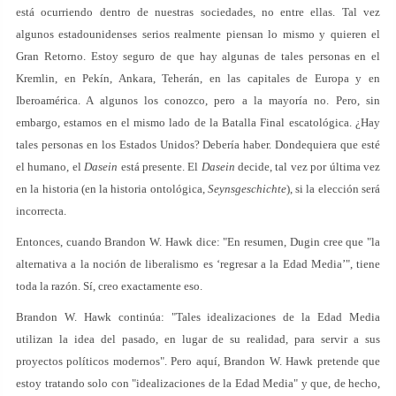
está ocurriendo dentro de nuestras sociedades, no entre ellas. Tal vez
algunos estadounidenses serios realmente piensan lo mismo y quieren el
Gran Retorno. Estoy seguro de que hay algunas de tales personas en el
Kremlin, en Pekín, Ankara, Teherán, en las capitales de Europa y en
Iberoamérica. A algunos los conozco, pero a la mayoría no. Pero, sin
embargo, estamos en el mismo lado de la Batalla Final escatológica. ¿Hay
tales personas en los Estados Unidos? Debería haber. Dondequiera que esté
el humano, el
Dasein
está presente. El
Dasein
decide, tal vez por última vez
en la historia (en la historia ontológica,
Seynsgeschichte
), si la elección será
incorrecta.
Entonces, cuando Brandon W. Hawk dice: "En resumen, Dugin cree que "la
alternativa a la noción de liberalismo es ‘regresar a la Edad Media’", tiene
toda la razón. Sí, creo exactamente eso.
Brandon W. Hawk continúa: "Tales idealizaciones de la Edad Media
utilizan la idea del pasado, en lugar de su realidad, para servir a sus
proyectos políticos modernos". Pero aquí, Brandon W. Hawk pretende que
estoy tratando solo con "idealizaciones de la Edad Media" y que, de hecho,