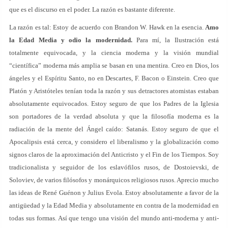
que es el discurso en el poder. La razón es bastante diferente.
La razón es tal: Estoy de acuerdo con Brandon W. Hawk en la esencia.
Amo
la Edad Media y odio la modernidad.
Para mí, la Ilustración está
totalmente equivocada, y la ciencia moderna y la visión mundial
“científica” moderna más amplia se basan en una mentira. Creo en Dios, los
ángeles y el Espíritu Santo, no en Descartes, F. Bacon o Einstein. Creo que
Platón y Aristóteles tenían toda la razón y sus detractores atomistas estaban
absolutamente equivocados. Estoy seguro de que los Padres de la Iglesia
son portadores de la verdad absoluta y que la filosofía moderna es la
radiación de la mente del Ángel caído: Satanás. Estoy seguro de que el
Apocalipsis está cerca, y considero el liberalismo y la globalización como
signos claros de la aproximación del Anticristo y el Fin de los Tiempos. Soy
tradicionalista y seguidor de los eslavófilos rusos, de Dostoievski, de
Soloviev, de varios filósofos y monárquicos religiosos rusos. Aprecio mucho
las ideas de René Guénon y Julius Evola. Estoy absolutamente a favor de la
antigüedad y la Edad Media y absolutamente en contra de la modernidad en
todas sus formas. Así que tengo una visión del mundo anti-moderna y anti-