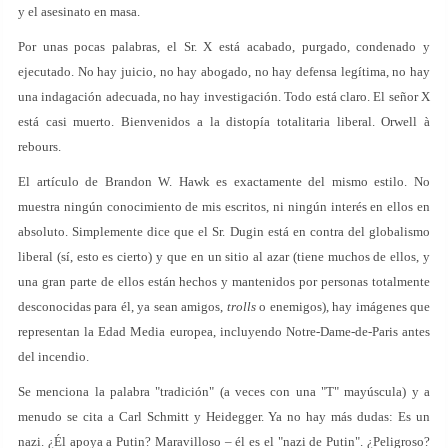
y el asesinato en masa.
Por unas pocas palabras, el Sr. X está acabado, purgado, condenado y
ejecutado. No hay juicio, no hay abogado, no hay defensa legítima, no hay
una indagación adecuada, no hay investigación. Todo está claro. El señor X
está casi muerto. Bienvenidos a la distopía totalitaria liberal. Orwell à
rebours.
El artículo de Brandon W. Hawk es exactamente del mismo estilo. No
muestra ningún conocimiento de mis escritos, ni ningún interés en ellos en
absoluto. Simplemente dice que el Sr. Dugin está en contra del globalismo
liberal (sí, esto es cierto) y que en un sitio al azar (tiene muchos de ellos, y
una gran parte de ellos están hechos y mantenidos por personas totalmente
desconocidas para él, ya sean amigos,
trolls
o enemigos), hay imágenes que
representan la Edad Media europea, incluyendo Notre-Dame-de-Paris antes
del incendio.
Se menciona la palabra "tradición" (a veces con una "T" mayúscula) y a
menudo se cita a Carl Schmitt y Heidegger. Ya no hay más dudas: Es un
nazi. ¿Él apoya a Putin? Maravilloso – él es el "nazi de Putin". ¿Peligroso?