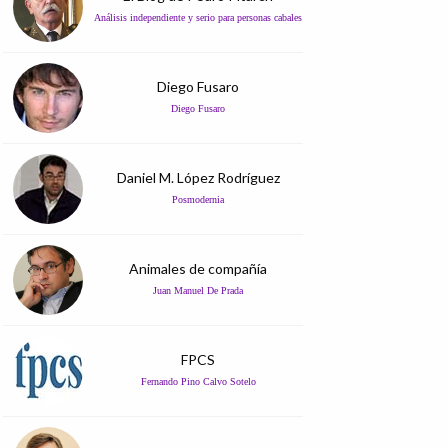
Análisis independiente y serio para personas cabales
Diego Fusaro
Diego Fusaro
Daniel M. López Rodríguez
Posmodernia
Animales de compañía
Juan Manuel De Prada
FPCS
Fernando Pino Calvo Sotelo