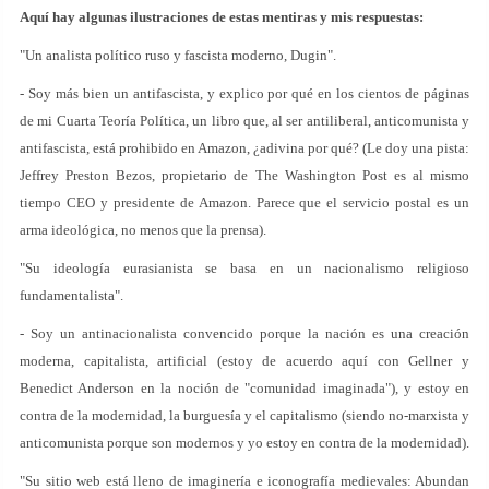
Aquí hay algunas ilustraciones de estas mentiras y mis respuestas:
"Un analista político ruso y fascista moderno, Dugin".
- Soy más bien un antifascista, y explico por qué en los cientos de páginas
de mi Cuarta Teoría Política, un libro que, al ser antiliberal, anticomunista y
antifascista, está prohibido en Amazon, ¿adivina por qué? (Le doy una pista:
Jeffrey Preston Bezos, propietario de The Washington Post es al mismo
tiempo CEO y presidente de Amazon. Parece que el servicio postal es un
arma ideológica, no menos que la prensa).
"Su ideología eurasianista se basa en un nacionalismo religioso
fundamentalista".
- Soy un antinacionalista convencido porque la nación es una creación
moderna, capitalista, artificial (estoy de acuerdo aquí con Gellner y
Benedict Anderson en la noción de "comunidad imaginada"), y estoy en
contra de la modernidad, la burguesía y el capitalismo (siendo no-marxista y
anticomunista porque son modernos y yo estoy en contra de la modernidad).
"Su sitio web está lleno de imaginería e iconografía medievales: Abundan