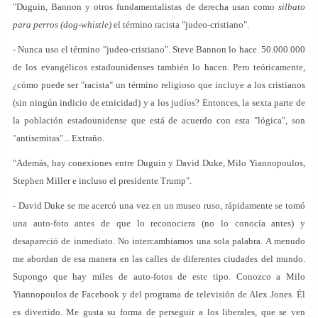
"Duguin, Bannon y otros fundamentalistas de derecha usan como
silbato
para perros (dog-whistle)
el término racista "judeo-cristiano".
- Nunca uso el término "judeo-cristiano". Steve Bannon lo hace. 50.000.000
de los evangélicos estadounidenses también lo hacen. Pero teóricamente,
¿cómo puede ser "racista" un término religioso que incluye a los cristianos
(sin ningún indicio de etnicidad) y a los judíos? Entonces, la sexta parte de
la población estadounidense que está de acuerdo con esta "lógica", son
"antisemitas"... Extraño.
"Además, hay conexiones entre Duguin y David Duke, Milo Yiannopoulos,
Stephen Miller e incluso el presidente Trump".
- David Duke se me acercó una vez en un museo ruso, rápidamente se tomó
una auto-foto antes de que lo reconociera (no lo conocía antes) y
desapareció de inmediato. No intercambiamos una sola palabra. A menudo
me abordan de esa manera en las calles de diferentes ciudades del mundo.
Supongo que hay miles de auto-fotos de este tipo. Conozco a Milo
Yiannopoulos de Facebook y del programa de televisión de Alex Jones. Él
es divertido. Me gusta su forma de perseguir a los liberales, que se ven