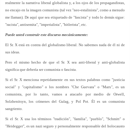
realmente la narrativa liberal globalista y, a los ojos de los propagandistas,
no encajo en la imagen comunista (tal vez "neo-estalinista", como a menudo
me llaman). De aquí que sea etiquetado de "fascista" y todo lo demás sigue:
"racista", antisemita", "imperialista", "hitlerista", etc.
Puede usted construir este discurso mecánicamente:
El Sr. X está en contra del globalismo liberal. No sabemos nada de él ni de
sus ideas.
Pero el mismo hecho de que el Sr. X sea anti-liberal y anti-globalista
significa que debería ser comunista o fascista.
Si el Sr. X menciona repetidamente en sus textos palabras como "justicia
social" y "capitalismo" o los nombres "Che Guevara" o "Marx", es un
comunista, por lo tanto, vamos a atacarlo por medio de Orwell,
Solzhenitsyn, los crímenes del Gulag, y Pol Pot. Él es un comunista
sangriento.
Si el Sr. X usa los términos "tradición", "familia", "pueblo", "Schmitt" o
"Heidegger", es un nazi seguro y personalmente responsable del holocausto