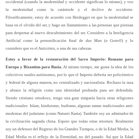
occidental (cuando la modernidad y occidente significan lo mismo), y veo
la modernidad como la catástrofe y el declive de occidente.
Filosóficamente, estoy de acuerdo con Heidegger en que la modernidad se
basa en el olvido del ser, y hago un llamamiento a las personas que piensan
para despertar al nuevo descubrimiento del ser. Considero a la Inteligencia
Artificial como la personificación final de
das Man
(o
Gestell
) y lo
considero que es el Anticristo, o una de sus cabezas.
Estoy a favor de la restauración del Sacro Imperio: Romano para
Europa y Bizantino para Rusia.
Al mismo tiempo, me gusta la idea de los
colectivos rurales autónomos, por lo que el Imperio debería ser policéntrico
y federal de alguna manera, no centralizado y nacionalista. Rechazo la raza
y abrazo la religión como una identidad profunda para ser defendida.
Siendo cristiano ortodoxo, tengo una gran simpatía hacia otras religiones
tradicionales: Islam, hinduismo, budismo, algunas ramas tradicionales anti-
modernas del judaísmo (como Naturei Karta). También soy un admirador de
la civilización sagrada china. Espero que todas estas retornen. Realmente
soy un defensor del Regreso de los Grandes Tiempos, o de la Edad Media; la
Edad Media es el reflejo de la Eternidad, no del pasado. Así que la Edad