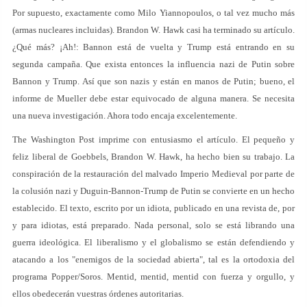
Por supuesto, exactamente como Milo Yiannopoulos, o tal vez mucho más
(armas nucleares incluidas). Brandon W. Hawk casi ha terminado su artículo.
¿Qué más? ¡Ah!: Bannon está de vuelta y Trump está entrando en su
segunda campaña. Que exista entonces la influencia nazi de Putin sobre
Bannon y Trump. Así que son nazis y están en manos de Putin; bueno, el
informe de Mueller debe estar equivocado de alguna manera. Se necesita
una nueva investigación. Ahora todo encaja excelentemente.
The Washington Post imprime con entusiasmo el artículo. El pequeño y
feliz liberal de Goebbels, Brandon W. Hawk, ha hecho bien su trabajo. La
conspiración de la restauración del malvado Imperio Medieval por parte de
la colusión nazi y Duguin-Bannon-Trump de Putin se convierte en un hecho
establecido. El texto, escrito por un idiota, publicado en una revista de, por
y para idiotas, está preparado. Nada personal, solo se está librando una
guerra ideológica. El liberalismo y el globalismo se están defendiendo y
atacando a los "enemigos de la sociedad abierta", tal es la ortodoxia del
programa Popper/Soros. Mentid, mentid, mentid con fuerza y orgullo, y
ellos obedecerán vuestras órdenes autoritarias.