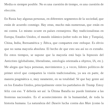
Media es siempre posible. No es una cuestión de tiempo, es una cuestión de
elección.
En Rusia hay algunas personas, en diferentes segmentos de la sociedad, que
están de acuerdo conmigo. Hay otras, mucho más numerosas, que están en
mi contra. Lo mismo ocurre en países extranjeros. Hay tradicionalistas en
Europa, Estados Unidos, el mundo islámico (sobre todo en Irán y Turquía),
China, India, Iberoamérica y África, que comparten este enfoque. Es obvio
que no suma mayoría absoluta. El hecho de que esto sea así no es extraño.
En estos tiempos, se supone que la mayoría está bajo la hipnosis del
Anticristo (globalismo, liberalismo, ontología orientada a objetos, IA, etc.).
Me alegra que haya personas, movimientos y, a veces, líderes políticos de
primer nivel que comparten la visión tradicionalista, ya sea en parte, de
manera pragmática o, muy raramente, en su totalidad. Sé que hay gente así
en los Estados Unidos, principalmente entre los partidarios de Trump. Estoy
feliz con eso. Y debería ser así: la Última Batalla no puede limitarse a las
fronteras nacionales. Es el acontecimiento de la humanidad, de toda la
historia humana. La naturaleza del
Dasein
lucha contra
das Man
(como la