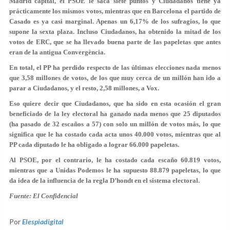
Madrid capital, el PSOE le saca siete puntos y Ciudadanos tiene ya
prácticamente los mismos votos, mientras que en Barcelona el partido de
Casado es ya casi marginal. Apenas un 6,17% de los sufragios, lo que
supone la sexta plaza. Incluso Ciudadanos, ha obtenido la mitad de los
votos de ERC, que se ha llevado buena parte de las papeletas que antes
eran de la antigua Convergència.
En total, el PP ha perdido respecto de las últimas elecciones nada menos
que 3,58 millones de votos, de los que muy cerca de un millón han ido a
parar a Ciudadanos, y el resto, 2,58 millones, a Vox.
Eso quiere decir que Ciudadanos, que ha sido en esta ocasión el gran
beneficiado de la ley electoral ha ganado nada menos que 25 diputados
(ha pasado de 32 escaños a 57) con solo un millón de votos más, lo que
significa que le ha costado cada acta unos 40.000 votos, mientras que al
PP cada diputado le ha obligado a lograr 66.000 papeletas.
Al PSOE, por el contrario, le ha costado cada escaño 60.819 votos,
mientras que a Unidas Podemos le ha supuesto 88.879 papeletas, lo que
da idea de la influencia de la regla D’hondt en el sistema electoral.
Fuente: El Confidencial
Por
Elespiadigital