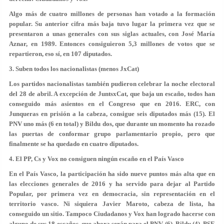
Algo más de cuatro millones de personas han votado a la formación
popular. Su anterior cifra más baja tuvo lugar la primera vez que se
presentaron a unas generales con sus siglas actuales, con José María
Aznar, en 1989. Entonces consiguieron 5,3 millones de votos que se
repartieron, eso sí, en 107 diputados.
3. Suben todos los nacionalistas (menos JxCat)
Los partidos nacionalistas también pudieron celebrar la noche electoral
del 28 de abril. A excepción de JuntsxCat, que baja un escaño, todos han
conseguido más asientos en el Congreso que en 2016. ERC, con
Junqueras en prisión a la cabeza, consigue seis diputados más (15). El
PNV uno más (6 en total) y Bildu dos, que durante un momento ha rozado
las puertas de conformar grupo parlamentario propio, pero que
finalmente se ha quedado en cuatro diputados.
4. El PP, Cs y Vox no consiguen ningún escaño en el País Vasco
En el País Vasco, la participación ha sido nueve puntos más alta que en
las elecciones generales de 2016 y ha servido para dejar al Partido
Popular, por primera vez en democracia, sin representación en el
territorio vasco. Ni siquiera Javier Maroto, cabeza de lista, ha
conseguido un sitio. Tampoco Ciudadanos y Vox han logrado hacerse con
alguno de sus 18 escaños, que ahora serán para el PNV (6), Bildu (4), PSE