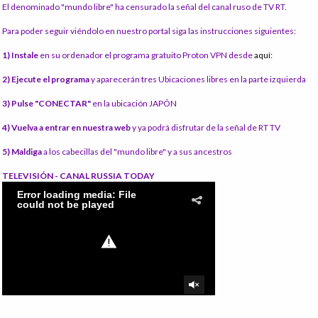
El denominado "mundo libre" ha censurado la señal del canal ruso de TV RT.
Para poder seguir viéndolo en nuestro portal siga las instrucciones siguientes:
1) Instale
en su ordenador el programa gratuito Proton VPN desde
aquí:
2) Ejecute el programa
y aparecerán tres Ubicaciones libres en la parte izquierda
3) Pulse "CONECTAR"
en la ubicación JAPÓN
4) Vuelva a entrar en nuestra web
y ya podrá disfrutar de la señal de RT TV
5) Maldiga
a los cabecillas del "mundo libre" y a sus ancestros
TELEVISIÓN - CANAL RUSSIA TODAY