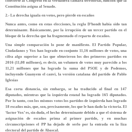
convierte al Congreso en la verdadera cámara territorial, función que la
Constitución asigna al Senado.
2.- La derecha iguala en votos, pero pierde en escaños
Nunca antes, como en estas elecciones, la regla D’hondt había sido tan
determinante. Básicamente, por la irrupción de un tercer partido en el
bloque de la derecha que ha fragmentado el reparto de escaños.
Una simple comparación lo pone de manifiesto. El Partido Popular,
Ciudadanos y Vox han logrado en conjunto 11,16 millones de votos, una
cifra algo superior a las que obtuvieron los dos primeros partidos en
2016 (11,08 millones), es decir, un volumen de votos muy parecido a los
11,21 millones que ha logrado la suma del PSOE y de Podemos,
incluyendo Guanyem el canvi, la versión catalana del partido de Pablo
Iglesias
Esa corta distancia, sin embargo, se ha traducido al final en 147
diputados, mientras que la izquierda estatal ha logrado 165 diputados.
Por lo tanto, con los mismos votos los partidos de izquierda han logrado
18 escaños más, que, son, precisamente, los que le han dado la victoria. El
‘factor Vox’ es, sin duda, el hecho determinante debido a que el sistema de
asignación de escaños prima al primer partido, y en muchas
circunscripciones el PP ha dejado de serlo por la entrada en la liza
electoral del partido de Abascal.