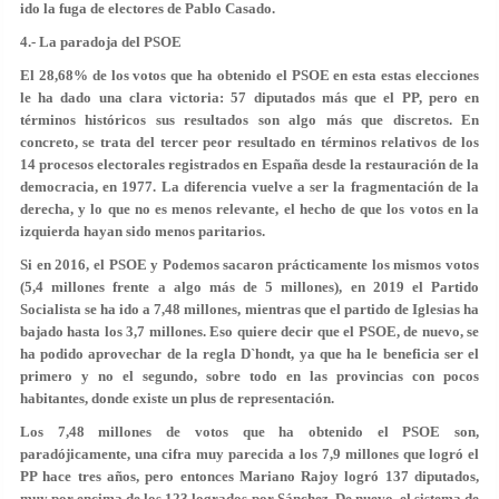
ido la fuga de electores de Pablo Casado.
4.- La paradoja del PSOE
El 28,68% de los votos que ha obtenido el PSOE en esta estas elecciones
le ha dado una clara victoria: 57 diputados más que el PP, pero en
términos históricos sus resultados son algo más que discretos. En
concreto, se trata del tercer peor resultado en términos relativos de los
14 procesos electorales registrados en España desde la restauración de la
democracia, en 1977. La diferencia vuelve a ser la fragmentación de la
derecha, y lo que no es menos relevante, el hecho de que los votos en la
izquierda hayan sido menos paritarios.
Si en 2016, el PSOE y Podemos sacaron prácticamente los mismos votos
(5,4 millones frente a algo más de 5 millones), en 2019 el Partido
Socialista se ha ido a 7,48 millones, mientras que el partido de Iglesias ha
bajado hasta los 3,7 millones. Eso quiere decir que el PSOE, de nuevo, se
ha podido aprovechar de la regla D`hondt, ya que ha le beneficia ser el
primero y no el segundo, sobre todo en las provincias con pocos
habitantes, donde existe un plus de representación.
Los 7,48 millones de votos que ha obtenido el PSOE son,
paradójicamente, una cifra muy parecida a los 7,9 millones que logró el
PP hace tres años, pero entonces Mariano Rajoy logró 137 diputados,
muy por encima de los 123 logrados por Sánchez. De nuevo, el sistema de