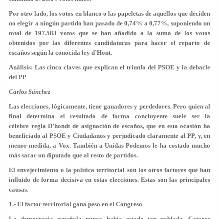
Por otro lado, los votos en blanco o las papeletas de aquellos que deciden
no elegir a ningún partido han pasado de 0,74% a 0,77%, suponiendo un
total de 197.583 votos que se han añadido a la suma de los votos
obtenidos por las diferentes candidaturas para hacer el reparto de
escaños según la conocida ley d’Hont.
Análisis: Las cinco claves que explican el triunfo del PSOE y la debacle
del PP
Carlos Sánchez
Las elecciones, lógicamente, tiene ganadores y perdedores. Pero quien al
final determina el resultado de forma concluyente suele ser la
célebre regla D’hondt de asignación de escaños, que en esta ocasión ha
beneficiado al PSOE y Ciudadanos y perjudicado claramente al PP, y, en
menor medida, a Vox. También a Unidas Podemos le ha costado mucho
más sacar un diputado que al resto de partidos.
El envejecimiento o la política territorial son los otros factores que han
influido de forma decisiva en estas elecciones. Estas son las principales
causas.
1.- El factor territorial gana peso en el Congreso
La democracia española nunca había estado tan poblada. Catorce