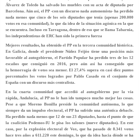
Álvarez de Toledo ha salvado los muebles con su acta de diputada por
Barcelona. Aún así, el PP -con un discurso nada autonomista- ha perdido
nada menos que cinco de los seis diputados que tenía (apenas 200.000
votos en esa comunidad), lo que da idea de la situación agónica en la que
se encuentra. Incluso en Tarragona, dentro de eso que se llama Tabarnia,
los independentistas de ERC han sido la primera fuerza
Mejores resultados, ha obtenido el PP en la tercera comunidad histórica.
En Galicia, donde el presidente Núñez Feijóo tiene una posición más
favorable al autogobierno, el Partido Popular ha perdido tres de los 12
escaños que consiguió en 2016, pero aún así ha conseguido que
la hemorragia de votos sea menor. El 27,4% supera en casi diez puntos
porcentuales los votos logrados por Pablo Casado en el conjunto de
España con un discurso más centralista.
En la cuarta comunidad que accedió al autogobierno por la vía
rápida, Andalucía, al PP no le han ido tampoco mucho mejor las cosas.
Pese a que Moreno Bonilla preside la comunidad autónoma, lo que
siempre da un impulso electoral, el PP ha sufrido una auténtica debacle.
Ha perdido nada menos que 12 de sus 23 diputados, hasta el punto de que
la coalición Podemos-IU le pisa los talones (nueve diputados). En este
caso, por la explosión electoral de Vox, que ha pasado de 8.341 votos
hace tres años a 611.220 este domingo, lo que da idea hacia dónde se ha