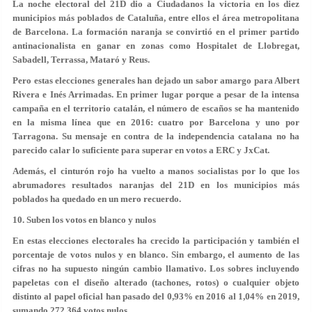
La noche electoral del 21D dio a Ciudadanos la victoria en los diez
municipios más poblados de Cataluña, entre ellos el área metropolitana
de Barcelona. La formación naranja se convirtió en el primer partido
antinacionalista en ganar en zonas como Hospitalet de Llobregat,
Sabadell, Terrassa, Mataró y Reus.
Pero estas elecciones generales han dejado un sabor amargo para Albert
Rivera e Inés Arrimadas. En primer lugar porque a pesar de la intensa
campaña en el territorio catalán, el número de escaños se ha mantenido
en la misma línea que en 2016: cuatro por Barcelona y uno por
Tarragona. Su mensaje en contra de la independencia catalana no ha
parecido calar lo suficiente para superar en votos a ERC y JxCat.
Además, el cinturón rojo ha vuelto a manos socialistas por lo que los
abrumadores resultados naranjas del 21D en los municipios más
poblados ha quedado en un mero recuerdo.
10. Suben los votos en blanco y nulos
En estas elecciones electorales ha crecido la participación y también el
porcentaje de votos nulos y en blanco. Sin embargo, el aumento de las
cifras no ha supuesto ningún cambio llamativo. Los sobres incluyendo
papeletas con el diseño alterado (tachones, rotos) o cualquier objeto
distinto al papel oficial han pasado del 0,93% en 2016 al 1,04% en 2019,
sumando 272.364 votos nulos.