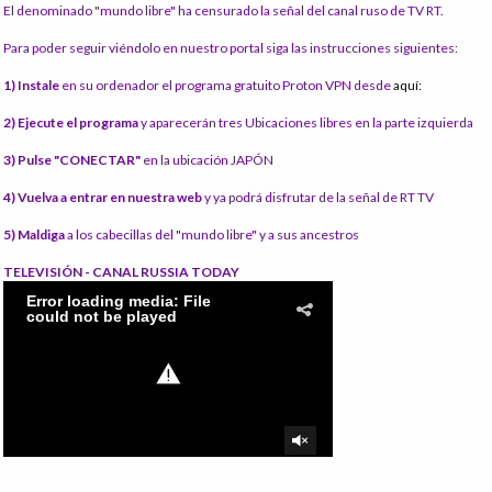
El denominado "mundo libre" ha censurado la señal del canal ruso de TV RT.
Para poder seguir viéndolo en nuestro portal siga las instrucciones siguientes:
1) Instale
en su ordenador el programa gratuito Proton VPN desde
aquí:
2) Ejecute el programa
y aparecerán tres Ubicaciones libres en la parte izquierda
3) Pulse "CONECTAR"
en la ubicación JAPÓN
4) Vuelva a entrar en nuestra web
y ya podrá disfrutar de la señal de RT TV
5) Maldiga
a los cabecillas del "mundo libre" y a sus ancestros
TELEVISIÓN - CANAL RUSSIA TODAY