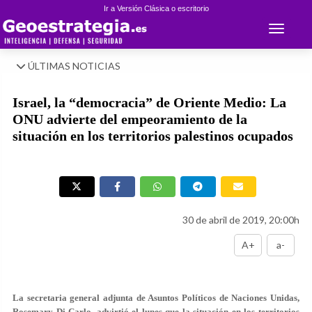
Ir a Versión Clásica o escritorio
Toggle 
ÚLTIMAS NOTICIAS
Israel, la “democracia” de Oriente Medio: La
ONU advierte del empeoramiento de la
situación en los territorios palestinos ocupados
30 de abril de 2019, 20:00h
A+
a-
La secretaria general adjunta de Asuntos Políticos de Naciones Unidas,
Rosemary Di Carlo, advirtió el lunes que la situación en los territorios