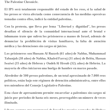
The Palestine Chronicle.
El IPS será totalmente responsable del estado de los reos, si la salud de
los presos se viera afectada como consecuencia de las medidas opresivas
tomadas contra ellos, indicó la entidad palestina..
Con la protesta, que lleva por lema "Libertad y dignidad", los presos
desafían el silencio de la comunidad internacional ante el brutal e
inhumano trato que sufren los prisioneros a manos de Israel, además de
denunciar la prohibición de visitas familiares, la falta de atención
médica y las detenciones sin cargos ni juicios.
Los prisioneros son Hussam Al Ruzzeh (61 años) de Nablus, Muhammad
Tabanjah (38 años) de Nablus, Khaled Farraj (31 años) de Belén, Hassan
Iwaiwi (35 años) de Hebron y Oudeh Al Hroub (32). años) de Hebrón. La
mayoría de ellos iniciaron una huelga de hambre en marzo pasado.
Alrededor de 500 presos palestinos, de un total aproximado de 7.000 reos
políticos, están bajo este régimen de detención administrativa, entre ellos
tres miembros del Consejo Legislativo Palestino.
Esta clase de apresamiento permite encarcelar a palestinos sin cargos ni
juicio por periodos de hasta seis meses, prorrogables un número de veces
ilimitado.
Líbano asegura que recuperará de Israel las granjas ocupadas de Shebaa