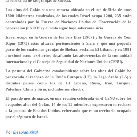
la soberanía de las granjas de Shebaa.
Los altos del Golán son una meseta ubicada en el sur de Siria de unos
1800 kilómetros cuadrados, de los cuales Israel ocupa 1200, 235 están
controlados por la Fuerza de Naciones Unidas de Observación de la
Separación (FNUOS) y el resto sigue bajo soberanía siria.
Israel ocupó en la Guerra de los Seis Días (1967) y la Guerra de Yom
Kipur (1973) estas alturas, pertenecientes a Siria y que una pequeña
parte de los cuales, las granjas de Shebaa, reclama El Líbano, y en 1981
anexionó estos territorios, desafiando las advertencias de la comunidad
internacional y el Consejo de Seguridad de Naciones Unidas (CSNU).
La postura del Gobierno estadounidense sobre los altos del Golán ha
provocado el rechazo de la Unión Europea (UE), la Liga Árabe (LA) y
distintos países como los de El Líbano, Rusia, Irán, Turquía,
Palestina, China y Siria, incluidos sus aliados.
El pasado mes de marzo, en una reunión celebrada en el CSNU sobre los
ocupados altos del Golán, 14 de sus 15 miembros expresaron su rechazo
a la postura de Estados Unidos, reiterando que es un territorio ocupado
por el régimen de Israel.
Por
Elespiadigital