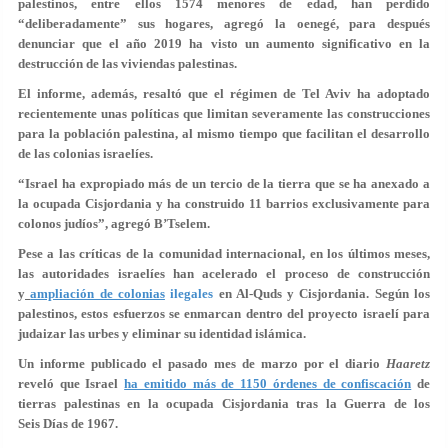
palestinos, entre ellos 1574 menores de edad, han perdido
“deliberadamente” sus hogares, agregó la oenegé, para después
denunciar que el año 2019 ha visto un aumento significativo en la
destrucción de las viviendas palestinas.
El informe, además, resaltó que el régimen de Tel Aviv ha adoptado
recientemente unas políticas que limitan severamente las construcciones
para la población palestina, al mismo tiempo que facilitan el desarrollo
de las colonias israelíes.
“Israel ha expropiado más de un tercio de la tierra que se ha anexado a
la ocupada Cisjordania y ha construido 11 barrios exclusivamente para
colonos judíos”, agregó B’Tselem.
Pese a las críticas de la comunidad internacional, en los últimos meses,
las autoridades israelíes han acelerado el proceso de construcción
y
ampliación de colonias
ilegales
en Al-Quds y Cisjordania. Según los
palestinos, estos esfuerzos se enmarcan dentro del proyecto israelí para
judaizar las urbes y eliminar su identidad islámica.
Un informe publicado el pasado mes de marzo por el diario
Haaretz
reveló que Israel
ha emitido más de 1150 órdenes de confiscación
de
tierras palestinas en la ocupada Cisjordania tras la Guerra de los
Seis Días de 1967.