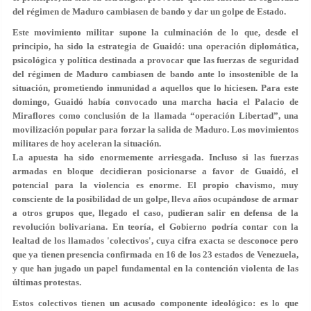
del régimen de Maduro cambiasen de bando y dar un golpe de Estado.
Este movimiento militar supone la culminación de lo que, desde el
principio,
ha sido la estrategia de Guaidó
: una operación diplomática,
psicológica y política destinada a provocar que las fuerzas de seguridad
del régimen de Maduro cambiasen de bando ante lo insostenible de la
situación, prometiendo inmunidad a aquellos que lo hiciesen. Para este
domingo, Guaidó había convocado una marcha hacia el Palacio de
Miraflores como conclusión de la llamada
“operación Libertad”
, una
movilización popular para forzar la salida de Maduro. Los movimientos
militares de hoy aceleran la situación.
La apuesta ha sido enormemente arriesgada. Incluso si las fuerzas
armadas en bloque decidieran posicionarse a favor de Guaidó, el
potencial para la violencia es enorme. El propio chavismo, muy
consciente de la posibilidad de un golpe,
lleva años ocupándose de armar
a otros grupos
que, llegado el caso, pudieran salir en defensa de la
revolución bolivariana. En teoría, el Gobierno podría contar con la
lealtad de los llamados 'colectivos', cuya cifra exacta se desconoce pero
que ya tienen presencia confirmada en 16 de los 23 estados de Venezuela,
y que han jugado
un papel fundamental en la contención violenta
de las
últimas protestas.
Estos colectivos tienen un acusado componente ideológico: es lo que