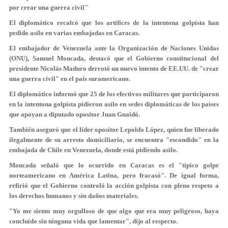
por crear una guerra civil"
El diplomático recalcó que los artífices de la intentona golpista han
pedido asilo en varias embajadas en Caracas.
El embajador de Venezuela ante la Organización de Naciones Unidas
(ONU), Samuel Moncada, destacó que el Gobierno constitucional del
presidente Nicolás Maduro derrotó un nuevo intento de EE.UU. de "crear
una guerra civil" en el país suramericano.
El diplomático informó que 25 de los efectivos militares que participaron
en la intentona golpista pidieron asilo en sedes diplomáticas de los países
que apoyan a diputado opositor Juan Guaidó.
También aseguró que el líder opositor Lepoldo López, quien fue liberado
ilegalmente de su arresto domiciliario, se encuentra "escondido" en la
embajada de Chile en Venezuela, donde está pidiendo asilo.
Moncada señaló que lo ocurrido en Caracas es el "típico golpe
norteamericano en América Latina, pero fracasó". De igual forma,
refirió que el Gobierno controló la acción golpista con pleno respeto a
los derechos humanos y sin daños materiales.
"Yo me siento muy orgulloso de que algo que era muy peligroso, haya
concluido sin ninguna vida que lamentar", dijo al respecto.