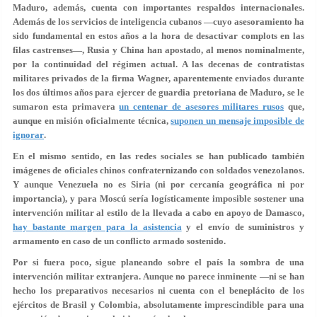
Maduro, además, cuenta con importantes respaldos internacionales.
Además de los servicios de inteligencia cubanos —cuyo asesoramiento ha
sido fundamental en estos años a la hora de desactivar complots en las
filas castrenses—,
Rusia y China han apostado, al menos nominalmente,
por la continuidad del régimen actual
. A las decenas de contratistas
militares privados de la firma Wagner, aparentemente enviados durante
los dos últimos años para ejercer de guardia pretoriana de Maduro, se le
sumaron esta primavera
un centenar de asesores militares rusos
que,
aunque en misión oficialmente técnica,
suponen un mensaje imposible de
ignorar
.
En el mismo sentido, en las redes sociales se han publicado también
imágenes de
oficiales chinos confraternizando con soldados venezolanos
.
Y aunque Venezuela no es Siria (ni por cercanía geográfica ni por
importancia), y para Moscú sería logísticamente imposible sostener una
intervención militar al estilo de la llevada a cabo en apoyo de Damasco,
hay bastante margen para la asistencia
y el envío de suministros y
armamento en caso de un conflicto armado sostenido.
Por si fuera poco, sigue planeando sobre el país la sombra de una
intervención militar extranjera. Aunque no parece inminente —ni se han
hecho los preparativos necesarios ni cuenta con el beneplácito de los
ejércitos de Brasil y Colombia, absolutamente imprescindible para una