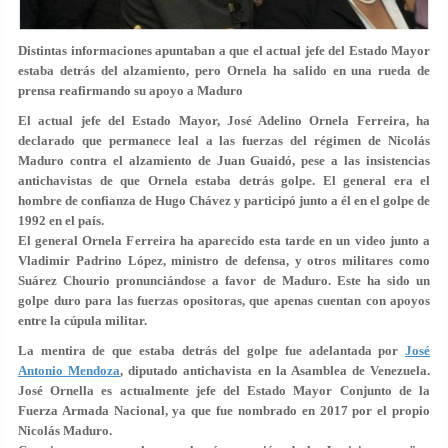
Distintas informaciones apuntaban a que el actual jefe del Estado Mayor
estaba detrás del alzamiento, pero Ornela ha salido en una rueda de
prensa reafirmando su apoyo a Maduro
El actual jefe del Estado Mayor,
José Adelino Ornela Ferreira
, ha
declarado que permanece leal a las fuerzas del régimen de Nicolás
Maduro contra el alzamiento de Juan Guaidó, pese a las insistencias
antichavistas de que Ornela estaba detrás golpe. El general era el
hombre de confianza de Hugo Chávez y participó junto a él en el golpe de
1992 en el país.
El general Ornela Ferreira ha aparecido esta tarde en un video junto a
Vladimir Padrino López
, ministro de defensa, y otros militares como
Suárez Chourio pronunciándose a favor de Maduro. Este ha sido un
golpe duro para las fuerzas opositoras, que apenas cuentan con apoyos
entre la cúpula militar.
La mentira de que estaba detrás del golpe fue adelantada por
José
Antonio Mendoza
, diputado antichavista en la Asamblea de Venezuela.
José Ornella es actualmente
jefe del Estado Mayor Conjunto de la
Fuerza Armada Nacional
, ya que fue nombrado en 2017 por el propio
Nicolás Maduro.