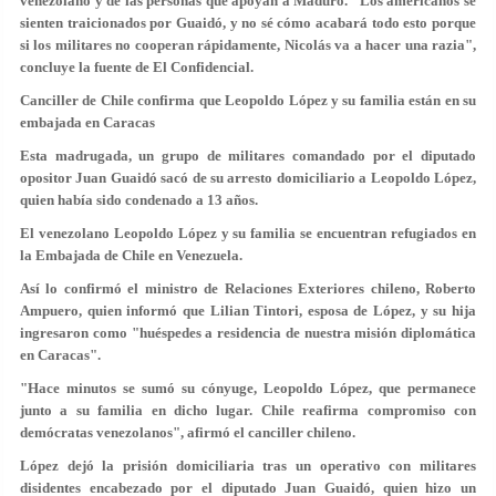
venezolano y de las personas que apoyan a Maduro. "
Los americanos se
sienten traicionados por Guaidó,
y no sé cómo acabará todo esto porque
si los militares no cooperan rápidamente,
Nicolás va a hacer una razia
",
concluye la fuente de El Confidencial.
Canciller de Chile confirma que Leopoldo López y su familia están en su
embajada en Caracas
Esta madrugada, un grupo de militares comandado por el diputado
opositor Juan Guaidó sacó de su arresto domiciliario a Leopoldo López,
quien había sido condenado a 13 años.
El venezolano Leopoldo López y su familia se encuentran refugiados en
la Embajada de Chile en Venezuela.
Así lo confirmó el ministro de Relaciones Exteriores chileno, Roberto
Ampuero, quien informó que Lilian Tintori, esposa de López, y su hija
ingresaron como "huéspedes a residencia de nuestra misión diplomática
en Caracas".
"Hace minutos se sumó su cónyuge, Leopoldo López, que permanece
junto a su familia en dicho lugar. Chile reafirma compromiso con
demócratas venezolanos", afirmó el canciller chileno.
López dejó la prisión domiciliaria tras un operativo con militares
disidentes encabezado por el diputado Juan Guaidó, quien hizo un