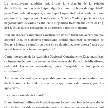
La constituyente también señaló que la violación de la prisión
domiciliaria por parte de López significa "un problema de seguridad"
para Venezuela. Al respecto, apuntó que López violó el acuerdo de 'casa
por cárcel' cumplido por el Gobierno de Nicolás Maduro, pactado en las
negociaciones llevadas a cabo en la República Dominicana entre 2017 y
2018, de las que se retiraron los opositores a último momento.
Aún sin haberse concretado conclusiones de este frustrado acercamiento,
aseguró Díaz, el Gobierno venezolano decidió mantener su promesa de
llevar a López a cumplir su pena en su domicilio, pero ahora "está otra
vez al frente de la intentona golpista".
Como integrante de la Asamblea Nacional Constituyente, Díaz manifestó
su intención de movilizarse en los alrededores del Palacio de Miraflores,
sede del Ejecutivo venezolano, para "respaldar a los poderes
constituidos".
Asimismo, adelantó que es probable que los constituyentes emitan una
declaración rechazando los actos perpetrados este martes por los
opositores.
La apuesta suicida de Guaidó
El movimiento militar de Guaidó supone la culminación de lo que, desde
el principio, ha sido su estrategia: provocar que las fuerzas de seguridad