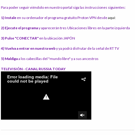
Para poder seguir viéndolo en nuestro portal siga las instrucciones siguientes:
1) Instale
en su ordenador el programa gratuito Proton VPN desde
aquí:
2) Ejecute el programa
y aparecerán tres Ubicaciones libres en la parte izquierda
3) Pulse "CONECTAR"
en la ubicación JAPÓN
4) Vuelva a entrar en nuestra web
y ya podrá disfrutar de la señal de RT TV
5) Maldiga
a los cabecillas del "mundo libre" y a sus ancestros
TELEVISIÓN - CANAL RUSSIA TODAY