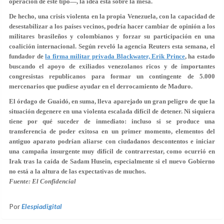
operación de este tipo—, la idea está sobre la mesa.
De hecho, una crisis violenta en la propia Venezuela, con la capacidad de
desestabilizar a los países vecinos, podría hacer cambiar de opinión a los
militares brasileños y colombianos y forzar su participación en una
coalición internacional. Según reveló la agencia Reuters esta semana, el
fundador de
la firma militar privada Blackwater, Erik Prince
, ha estado
buscando el apoyo de exiliados venezolanos ricos y de importantes
congresistas republicanos para formar un contingente de 5.000
mercenarios que pudiese ayudar en el derrocamiento de Maduro.
El órdago de Guaidó, en suma, lleva aparejado
un gran peligro de que la
situación degenere en una violenta escalada
difícil de detener. Ni siquiera
tiene por qué suceder de inmediato: incluso si se produce una
transferencia de poder exitosa en un primer momento, elementos del
antiguo aparato podrían aliarse con ciudadanos descontentos e iniciar
una campaña insurgente muy difícil de contrarrestar, como ocurrió en
Irak tras la caída de Sadam Husein, especialmente si el nuevo Gobierno
no está a la altura de las expectativas de muchos.
Fuente: El Confidencial
Por
Elespiadigital