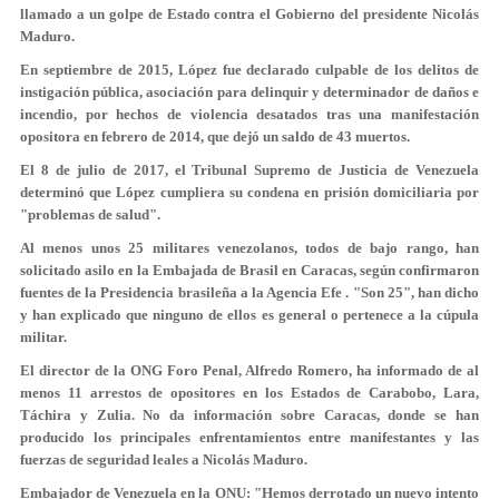
llamado a un golpe de Estado contra el Gobierno del presidente Nicolás
Maduro.
En septiembre de 2015, López fue declarado culpable de los delitos de
instigación pública, asociación para delinquir y determinador de daños e
incendio, por hechos de violencia desatados tras una manifestación
opositora en febrero de 2014, que dejó un saldo de 43 muertos.
El 8 de julio de 2017, el Tribunal Supremo de Justicia de Venezuela
determinó que López cumpliera su condena en prisión domiciliaria por
"problemas de salud".
Al menos
unos 25 militares venezolanos, todos de bajo rango, han
solicitado asilo en la Embajada de Brasil en Caracas
, según confirmaron
fuentes de la Presidencia brasileña a la Agencia Efe . "Son 25", han dicho
y han explicado que ninguno de ellos es general o pertenece a la cúpula
militar.
El director de la ONG Foro Penal, Alfredo Romero,
ha informado de
al
menos 11 arrestos de opositores
en los Estados de Carabobo, Lara,
Táchira y Zulia. No da información sobre Caracas, donde se han
producido los principales enfrentamientos entre manifestantes y las
fuerzas de seguridad leales a Nicolás Maduro.
Embajador de Venezuela en la ONU: "Hemos derrotado un nuevo intento