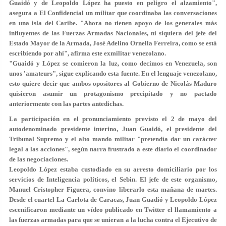
Guaidó y de Leopoldo López ha puesto en peligro el alzamiento",
asegura a El Confidencial un militar que coordinaba las conversaciones
en una isla del Caribe. "Ahora no tienen apoyo de los generales más
influyentes de las Fuerzas Armadas Nacionales, ni siquiera del jefe del
Estado Mayor de la Armada, José Adelino Ornella Ferreira, como se está
escribiendo por ahí", afirma este exmilitar venezolano.
"Guaidó y López se comieron la luz, como decimos en Venezuela, son
unos 'amateurs", sigue explicando esta fuente. En el lenguaje venezolano,
esto quiere decir que ambos opositores al Gobierno de Nicolás Maduro
quisieron asumir un protagonismo precipitado y no pactado
anteriormente con las partes antedichas.
La participación en el pronunciamiento previsto el 2 de mayo del
autodenominado presidente interino, Juan Guaidó, el presidente del
Tribunal Supremo y el alto mando militar "pretendía dar un carácter
legal a las acciones", según narra frustrado a este diario el coordinador
de las negociaciones.
Leopoldo López estaba custodiado en su arresto domiciliario por los
servicios de Inteligencia políticos, el Sebin. El jefe de este organismo,
Manuel Cristopher Figuera,
convino liberarlo esta mañana de martes.
Desde el cuartel La Carlota de Caracas, Juan Guadió y Leopoldo López
escenificaron mediante un vídeo publicado en Twitter el llamamiento a
las fuerzas armadas para que se unieran a la lucha contra el Ejecutivo de