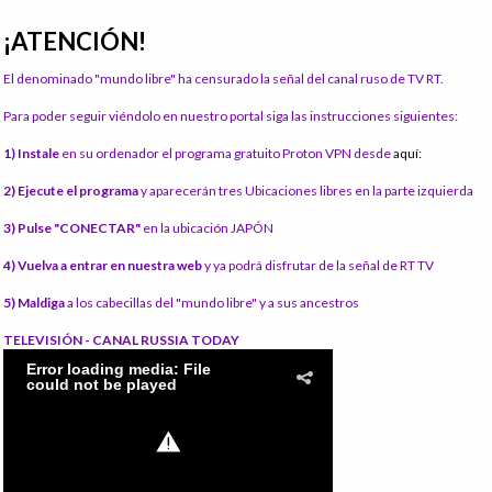
¡ATENCIÓN!
El denominado "mundo libre" ha censurado la señal del canal ruso de TV RT.
Para poder seguir viéndolo en nuestro portal siga las instrucciones siguientes:
1) Instale
en su ordenador el programa gratuito Proton VPN desde
aquí:
2) Ejecute el programa
y aparecerán tres Ubicaciones libres en la parte izquierda
3) Pulse "CONECTAR"
en la ubicación JAPÓN
4) Vuelva a entrar en nuestra web
y ya podrá disfrutar de la señal de RT TV
5) Maldiga
a los cabecillas del "mundo libre" y a sus ancestros
TELEVISIÓN - CANAL RUSSIA TODAY