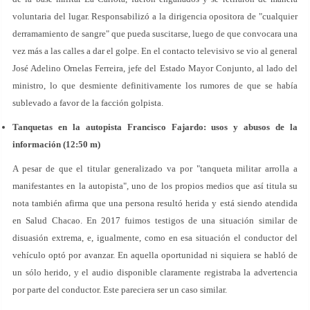
voluntaria del lugar. Responsabilizó a la dirigencia opositora de "cualquier
derramamiento de sangre" que pueda suscitarse, luego de que convocara una
vez más a las calles a dar el golpe. En el contacto televisivo se vio al general
José Adelino Ornelas Ferreira, jefe del Estado Mayor Conjunto, al lado del
ministro, lo que desmiente definitivamente los rumores de que se había
sublevado a favor de la facción golpista.
Tanquetas en la autopista Francisco Fajardo: usos y abusos de la
información (12:50 m)
A pesar de que el titular generalizado va por "tanqueta militar arrolla a
manifestantes en la autopista", uno de los propios medios que así titula su
nota también afirma que una persona resultó herida y está siendo atendida
en Salud Chacao. En 2017 fuimos testigos de una situación similar de
disuasión extrema, e, igualmente, como en esa situación el conductor del
vehículo optó por avanzar. En aquella oportunidad ni siquiera se habló de
un sólo herido, y el audio disponible claramente registraba la advertencia
por parte del conductor. Este pareciera ser un caso similar.