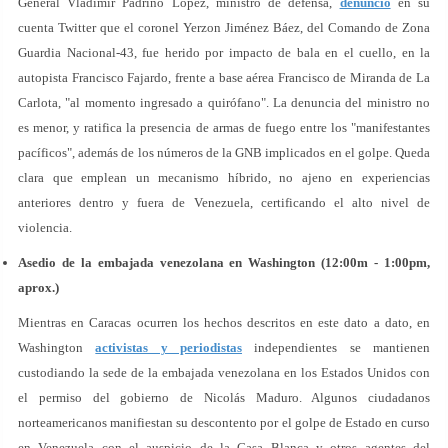
General Vladimir Padrino López, ministro de defensa,
denunció
en su
cuenta Twitter que el coronel Yerzon Jiménez Báez, del Comando de Zona
Guardia Nacional-43, fue herido por impacto de bala en el cuello, en la
autopista Francisco Fajardo, frente a base aérea Francisco de Miranda de La
Carlota, "al momento ingresado a quirófano". La denuncia del ministro no
es menor, y ratifica la presencia de armas de fuego entre los "manifestantes
pacíficos", además de los números de la GNB implicados en el golpe. Queda
clara que emplean un mecanismo híbrido, no ajeno en experiencias
anteriores dentro y fuera de Venezuela, certificando el alto nivel de
violencia.
Asedio de la embajada venezolana en Washington (12:00m - 1:00pm,
aprox.)
Mientras en Caracas ocurren los hechos descritos en este dato a dato, en
Washington
activistas y periodistas
independientes se mantienen
custodiando la sede de la embajada venezolana en los Estados Unidos con
el permiso del gobierno de Nicolás Maduro. Algunos ciudadanos
norteamericanos manifiestan su descontento por el golpe de Estado en curso
en Venezuela con el auspicio de la Casa Blanca y otros agentes del