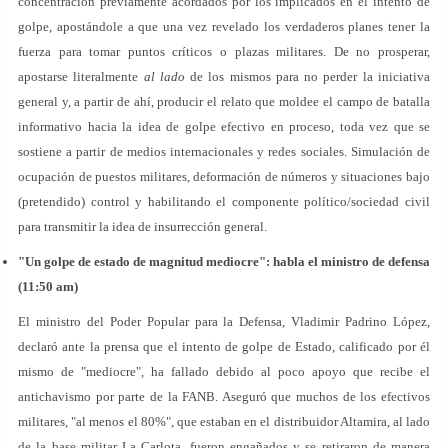
concentración previamente acordados por los implicados en el intento de
golpe, apostándole a que una vez revelado los verdaderos planes tener la
fuerza para tomar puntos críticos o plazas militares. De no prosperar,
apostarse literalmente
al lado
de los mismos para no perder la iniciativa
general y, a partir de ahí, producir el relato que moldee el campo de batalla
informativo hacia la idea de golpe efectivo en proceso, toda vez que se
sostiene a partir de medios internacionales y redes sociales. Simulación de
ocupación de puestos militares, deformación de números y situaciones bajo
(pretendido) control y habilitando el componente político/sociedad civil
para transmitir la idea de insurrección general.
"Un golpe de estado de magnitud mediocre": habla el ministro de defensa
(11:50 am)
El ministro del Poder Popular para la Defensa, Vladimir Padrino López,
declaró ante la prensa que el intento de golpe de Estado, calificado por él
mismo de "mediocre", ha fallado debido al poco apoyo que recibe el
antichavismo por parte de la FANB. Aseguró que muchos de los efectivos
militares, "al menos el 80%", que estaban en el distribuidor Altamira, al lado
de la base militar La Carlota, fueron engañados y se retiraron de manera