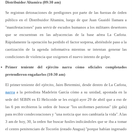
Distribuidor Altamira (09:30 am)
Se registran detonaciones de perdigones por parte de las fuerzas de órden
público en el Distribuidor Altamira, luego de que Juan Guaidó llamara a
"manifestaciones" para servir de escudos humanos a los militares desertores
que se encuentran en las adyacencias de la base aérea La Carlota.
Rápidamente la operación ha perdido el factor sorpresa, abriéndole paso a la
caotización de la agenda informativa mientras se intentan generar las
condiciones de violencia que oxigenen el nuevo intento de golpe.
Primer teniente del ejército narra cómo oficiales complotados
pretendieron engañarlos (10:30 am)
El primer teniente del ejército, Jairo Betermini, desde dentro de La Carlota,
narra
a la periodista Madelein García cómo a su unidad, apostada en la
sede del SEBIN en El Helicoide se les exigió ayer 29 de abril que a eso de
las 6 pm recibieron la orden de buscar "los uniformes patriotas" (de gala)
para recibir condecoraciones y "una noticia que nos cambiaría la vida". A las
3 am de hoy, 30, la orden fue buscar fusiles indicándoles que se iba a tomar
el centro penitenciaro de Tocorón (estado Aragua) "porque habían ingresado