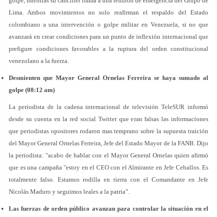
golpe, mientras su canciller llama a una reunión de emergencia del Grupo de
Lima. Ambos movimientos no solo reafirman el respaldo del Estado
colombiano a una intervención o golpe militar en Venezuela, si no que
avanzará en crear condiciones para un punto de inflexión internacional que
prefigure condiciones favorables a la ruptura del orden constitucional
venezolano a la fuerza.
Desmienten que Mayor General Ornelas Ferreira se haya sumado al
golpe (08:12 am)
La periodista de la cadena internacional de televisión TeleSUR informó
desde su cuenta en la red social Twitter que eran falsas las informaciones
que periodistas opositores rodaron mas temprano sobre la supuesta traición
del Mayor General Ornelas Ferreira, Jefe del Estado Mayor de la FANB. Dijo
la periodista: "acabo de hablar con el Mayor General Ornelas quien afirmó
que es una campaña "estoy en el CEO con el Almirante en Jefe Ceballos. Es
totalmente falso. Estamos rodilla en tierra con el Comandante en Jefe
Nicolás Maduro y seguimos leales a la patria”.
Las fuerzas de orden público avanzan para controlar la situación en el