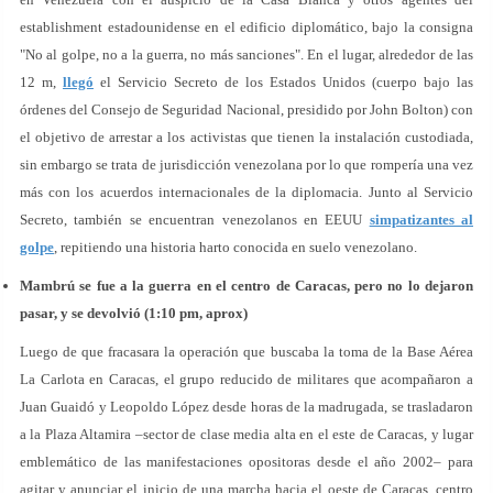
establishment estadounidense en el edificio diplomático, bajo la consigna
"No al golpe, no a la guerra, no más sanciones". En el lugar, alrededor de las
12 m,
llegó
el Servicio Secreto de los Estados Unidos (cuerpo bajo las
órdenes del Consejo de Seguridad Nacional, presidido por John Bolton) con
el objetivo de arrestar a los activistas que tienen la instalación custodiada,
sin embargo se trata de jurisdicción venezolana por lo que rompería una vez
más con los acuerdos internacionales de la diplomacia. Junto al Servicio
Secreto, también se encuentran venezolanos en EEUU
simpatizantes al
golpe
, repitiendo una historia harto conocida en suelo venezolano.
Mambrú se fue a la guerra en el centro de Caracas, pero no lo dejaron
pasar, y se devolvió (1:10 pm, aprox)
Luego de que fracasara la operación que buscaba la toma de la Base Aérea
La Carlota en Caracas, el grupo reducido de militares que acompañaron a
Juan Guaidó y Leopoldo López desde horas de la madrugada, se trasladaron
a la Plaza Altamira –sector de clase media alta en el este de Caracas, y lugar
emblemático de las manifestaciones opositoras desde el año 2002– para
agitar y anunciar el inicio de una marcha hacia el oeste de Caracas, centro