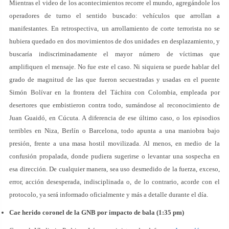
Mientras el video de los acontecimientos recorre el mundo, agregándole los
operadores de turno el sentido buscado: vehículos que arrollan a
manifestantes. En retrospectiva, un arrollamiento de corte terrorista no se
hubiera quedado en dos movimientos de dos unidades en desplazamiento, y
buscaría indiscriminadamente el mayor número de víctimas que
amplifiquen el mensaje. No fue este el caso. Ni siquiera se puede hablar del
grado de magnitud de las que fueron secuestradas y usadas en el puente
Simón Bolívar en la frontera del Táchira con Colombia, empleada por
desertores que embistieron contra todo, sumándose al reconocimiento de
Juan Guaidó, en Cúcuta. A diferencia de ese último caso, o los episodios
terribles en Niza, Berlín o Barcelona, todo apunta a una maniobra bajo
presión, frente a una masa hostil movilizada. Al menos, en medio de la
confusión propalada, donde pudiera sugerirse o levantar una sospecha en
esa dirección. De cualquier manera, sea uso desmedido de la fuerza, exceso,
error, acción desesperada, indisciplinada o, de lo contrario, acorde con el
protocolo, ya será informado oficialmente y más a detalle durante el día.
Cae herido coronel de la GNB por impacto de bala (1:35 pm)