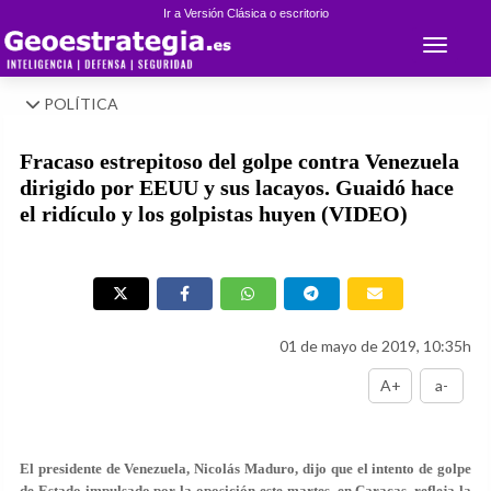
Ir a Versión Clásica o escritorio
Toggle 
POLÍTICA
Fracaso estrepitoso del golpe contra Venezuela
dirigido por EEUU y sus lacayos. Guaidó hace
el ridículo y los golpistas huyen (VIDEO)
01 de mayo de 2019, 10:35h
A+
a-
El presidente de Venezuela, Nicolás Maduro, dijo que el intento de golpe
de Estado impulsado por la oposición este martes, en Caracas, refleja la