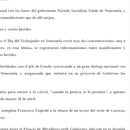
nal con las bases del gobernante Partido Socialista Unido de Venezuela, y
comendaciones que de allí surjan.
es y varios heridos
l Día del Trabajador en Venezuela cerró tras dos concentraciones: una a
a, en esta última, se registraron enfrentamientos entre manifestantes y
os heridos.
aridades, con el jefe de Estado convocando a un gran diálogo nacional con
e Venezuela, y asegurando que incluirá en su proyecto de Gobierno las
lso para enviar a la cárcel, "cuando la justicia se lo permita", a quienes
ado martes 30 de abril.
autopista Francisco Fajardo a la altura de un sector del oeste de Caracas,
ray.
pista hasta el Palacio de Miraflores (sede Gobierno), ubicado en la Avenida