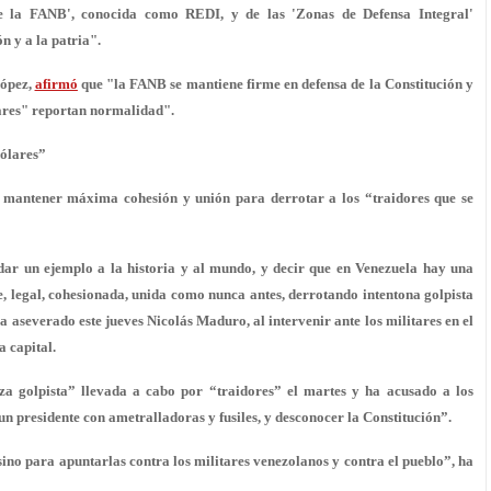
 la FANB', conocida como REDI, y de las 'Zonas de Defensa Integral'
n y a la patria".
López,
afirmó
que "la FANB se mantiene firme en defensa de la Constitución y
tares" reportan normalidad".
dólares”
 mantener máxima cohesión y unión para derrotar a los “traidores que se
dar un ejemplo a la historia y al mundo, y decir que en Venezuela hay una
legal, cohesionada, unida como nunca antes, derrotando intentona golpista
a aseverado este jueves Nicolás Maduro, al intervenir ante los militares en el
a capital.
za golpista” llevada a cabo por “traidores” el martes y ha acusado a los
un presidente con ametralladoras y fusiles, y desconocer la Constitución”.
sino para apuntarlas contra los militares venezolanos y contra el pueblo”, ha