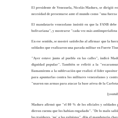
El presidente de Venezuela, Nicolás Maduro, se dirigió 
necesidad de presentarse ante el mundo como "una fuerza
El mandatario venezolano insistió en que la FANB debe 
bolivariana", y mostrarse "cada vez más antiimperialista
En ese sentido, se mostró satisfecho al afirmar que la fu
soldados que realizaron una parada militar en Fuerte Tiun
"Ayer estuve junto al pueblo en las calles", indicó M
dignidad popular
". También se refirió a la "
escaramuz
llamamiento a la sublevación que realizó el líder oposito
para apuntarlas
contra los militares venezolanos y contr
"usaron sus armas para atacar la base aérea de la Carlota
{youtu
Maduro afirmó que "
el 80 %
de los oficiales y soldados 
dieron cuenta que
los habían engañado
". "De lo malo sali
los traidores, 'no' a los golpistas", dijo el mandatario chav