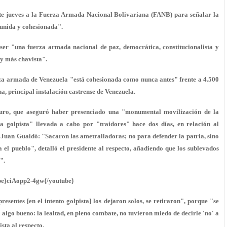
este jueves a la Fuerza Armada Nacional Bolivariana (FANB) para señalar la
 unida y cohesionada".
ser "una fuerza armada nacional de paz, democrática, constitucionalista y
 y más chavista".
erza armada de Venezuela "está cohesionada como nunca antes" frente a 4.500
a, principal instalación castrense de Venezuela.
aduro, que aseguró haber presenciado una "monumental movilización de la
a golpista
" llevada a cabo por "traidores" hace dos días, en relación al
r
Juan Guaidó
: "Sacaron las ametralladoras; no para defender la patria, sino
a el pueblo
", detalló el presidente al respecto, añadiendo que los sublevados
".
be}ciAopp2-4gw{/youtube}
presentes [en el intento golpista] los dejaron solos,
se retiraron
", porque "se
ó algo bueno: la lealtad, en pleno combate, no tuvieron miedo de decirle 'no' a
ista al respecto.