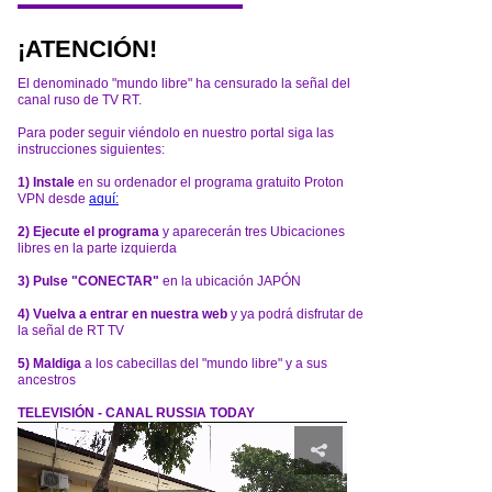
¡ATENCIÓN!
El denominado "mundo libre" ha censurado la señal del
canal ruso de TV RT.
Para poder seguir viéndolo en nuestro portal siga las
instrucciones siguientes:
1) Instale
en su ordenador el programa gratuito Proton
VPN desde
aquí:
2) Ejecute el programa
y aparecerán tres Ubicaciones
libres en la parte izquierda
3) Pulse "CONECTAR"
en la ubicación JAPÓN
4) Vuelva a entrar en nuestra web
y ya podrá disfrutar de
la señal de RT TV
5) Maldiga
a los cabecillas del "mundo libre" y a sus
ancestros
TELEVISIÓN - CANAL RUSSIA TODAY