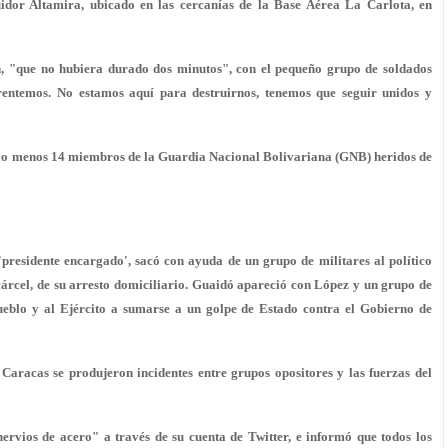
idor Altamira, ubicado en las cercanías de la Base Aérea La Carlota, en
n, "que no hubiera durado dos minutos", con el pequeño grupo de soldados
frentemos.
No estamos aquí para destruirnos
, tenemos que seguir unidos y
 lo menos
14
miembros de la Guardia Nacional Bolivariana (GNB) heridos de
residente encargado', sacó con ayuda de un grupo de militares al político
árcel, de su arresto domiciliario. Guaidó apareció con López y un grupo de
pueblo y al Ejército a sumarse a un golpe de Estado contra el Gobierno de
Caracas se produjeron incidentes entre grupos opositores y las fuerzas del
rvios de acero" a través de su cuenta de Twitter, e informó que todos los