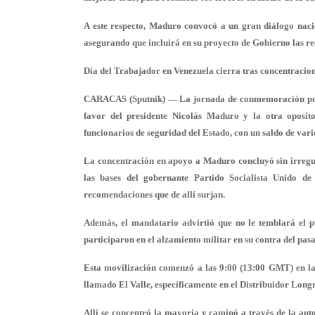
A este respecto, Maduro convocó a un gran diálogo nacio
asegurando que incluirá en su proyecto de Gobierno las re
Día del Trabajador en Venezuela cierra tras concentracion
CARACAS (Sputnik) — La jornada de conmemoración por e
favor del presidente Nicolás Maduro y la otra opositor
funcionarios de seguridad del Estado, con un saldo de vari
La concentración en apoyo a Maduro concluyó sin irregul
las bases del gobernante Partido Socialista Unido d
recomendaciones que de allí surjan.
Además, el mandatario advirtió que no le temblará el pu
participaron en el alzamiento militar en su contra del pas
Esta movilización comenzó a las 9:00 (13:00 GMT) en la 
llamado El Valle, específicamente en el Distribuidor Long
Allí se concentró la mayoría y caminó a través de la auto