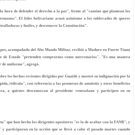
a hora de defender el derecho a la paz", frente al "camino que plantean los
 hermanos". El líder bolivariano acusó asimismo a los sublevados de querer
tralladoras y fusiles, y desconocer la Constitución".
ópez, acompañado del Alto Mando Militar, recibió a Maduro en Fuerte Tiuna
olpe de Estado "pretenden comprarnos como mercenarios". "Es una manera
 de uniforme", agregó.
obre los hechos recientes dirigidos por Guaidó y mostró su indignación por la
da, ridícula", con referencia a las promesas de amnistía y otros beneficios
ra, a quienes desconozcan al presidente venezolano y participen en su
rta" que han hecho los dirigentes opositores "es la de acabar con la FANB", y
" y participaron en la acción que se llevó a cabo el pasado martes cuando