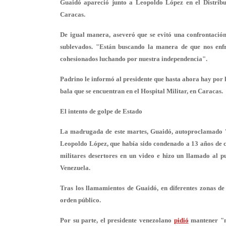
Guaidó apareció junto a Leopoldo López en el Distribu
Caracas.
De igual manera, aseveró que se evitó una confrontació
sublevados. "Están buscando la manera de que nos en
cohesionados luchando por nuestra independencia".
Padrino le informó al presidente que hasta ahora hay por
bala que se encuentran en el Hospital Militar, en Caracas.
El intento de golpe de Estado
La madrugada de este martes, Guaidó, autoproclamado 'p
Leopoldo López, que había sido condenado a 13 años de c
militares desertores en un video e hizo un llamado al 
Venezuela.
Tras los llamamientos de Guaidó, en diferentes zonas de 
orden público.
Por su parte, el presidente venezolano
pidió
mantener "ne