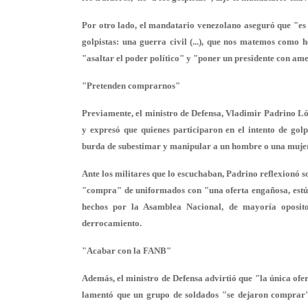
Por otro lado, el mandatario venezolano aseguró que "es l
golpistas: una guerra civil (...), que nos matemos como
"asaltar el poder político" y "poner un presidente con ame
"Pretenden comprarnos"
Previamente, el ministro de Defensa, Vladimir Padrino L
y expresó que quienes participaron en el intento de g
burda de
subestimar y manipular
a un hombre o una mujer
Ante los militares que lo escuchaban, Padrino reflexionó s
"compra" de uniformados con "una oferta engañosa, estúpi
hechos por la Asamblea Nacional, de mayoría oposito
derrocamiento.
"Acabar con la FANB"
Además, el ministro de Defensa advirtió que "la única ofe
lamentó que un grupo de soldados "
se dejaron comprar