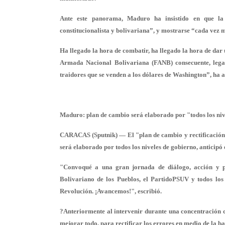
Ante este panorama, Maduro ha insistido en que l
constitucionalista y bolivariana”, y mostrarse “cada vez 
Ha llegado la hora de combatir, ha llegado la hora de dar
Armada Nacional Bolivariana (FANB) consecuente, legal
traidores que se venden a los dólares de Washington”, ha 
Maduro: plan de cambio será elaborado por "todos los niv
CARACAS (Sputnik) — El "plan de cambio y rectificación 
será elaborado por todos los niveles de gobierno, anticipó
"Convoqué a una gran jornada de diálogo, acción y
Bolivariano de los Pueblos, el PartidoPSUV y todos los
Revolución. ¡Avancemos!", escribió.
?Anteriormente al intervenir durante una concentración c
mejorar todo, para rectificar los errores en medio de la ba