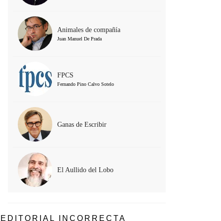
Animales de compañía
Juan Manuel De Prada
FPCS
Fernando Pino Calvo Sotelo
Ganas de Escribir
El Aullido del Lobo
EDITORIAL INCORRECTA