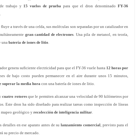
 de trabajo y
15 vuelos de prueba
para que el dron denominado
FY-36
.
l fluye a través de una celda, sus moléculas son separadas por un catalizador en
imultáneamente
gran cantidad de electrones
. Una pila de metanol, en teoría,
e una
batería de iones de litio
.
dor genera suficiente electricidad para que el FY-36 vuele hasta
12 horas por
nes de bajo costo pueden permanecer en el aire durante unos 15 minutos,
e superar la media hora
con una batería de iones de litio.
 y
cuatro rotores
que le permiten alcanzar una velocidad de 90 kilómetros por
los. Este dron ha sido diseñado para realizar tareas como inspección de líneas
e, mapeo geológico y
recolección de inteligencia militar
.
s detalles en ese aparato antes de su
lanzamiento comercial
, previsto para el
rá su precio de mercado.