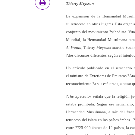
Thierry Meyssan
La expansión de la Hermandad Musulm
su retroceso en otros lugares. Esta organi
conjunto del movimiento ?yihadista. Vincu
Mundial, la Hermandad Musulmana también
Al Watan
, Thierry Meyssan muestra ?como
?dos discursos diferentes, según el interlo
Un artículo publicado en el semanario 
el ministro de Exteriores de Emiratos ?Ára
reconocimiento ?a sus esfuerzos, a pesar q
?
The Spectator
señala que la religión ju
estaba prohibida. Según ese semanario,
Hermandad Musulmana, a raíz del fraca
retroceso del islam en los países árabes 
entre ??25 000 árabes de 12 países, la c