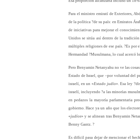
Esa proporción alcanzaría incluso un 18% 
Para el ministro emiratí de Exteriores, 
de la política ?de su país: en Emiratos Ár
de iniciativas para mejorar el conocimien
Unidos se sitúa así dentro de la tradició
múltiples religiones de ese país. ?Es por
Hermandad ?Musulmana, lo cual acercó los 
Pero Benyamin Netanyahu no ve las cosas d
Estado de Israel, que –por voluntad del 
israelí, en un «
Estado judío
». Esa ley ?di
israelí, incluyendo ?a las minorías musulm
en pedazos la mayoría parlamentaria prec
gobierno. Hace ya un año que los electores
«
judíos
» y se alinean tras Benyamin Neta
Benny Gantz. ?
Es difícil pasa dejar de mencionar el he