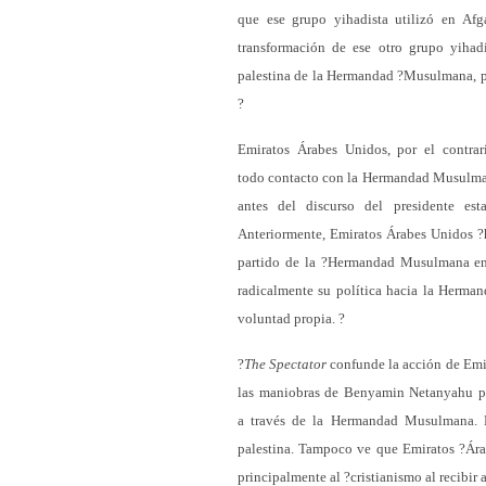
que ese grupo yihadista utilizó en Afg
transformación de ese otro grupo yiha
palestina de la Hermandad ?Musulmana, para
?
Emiratos Árabes Unidos, por el contra
todo contacto con la Hermandad Musulmana 
antes del discurso del presidente es
Anteriormente, Emiratos Árabes Unidos ?h
partido de la ?Hermandad Musulmana en 
radicalmente su política hacia la Herma
voluntad propia. ?
?
The Spectator
confunde la acción de Emi
las maniobras de Benyamin Netanyahu por
a través de la Hermandad Musulmana. 
palestina. Tampoco ve que Emiratos ?Árab
principalmente al ?cristianismo al recibir 