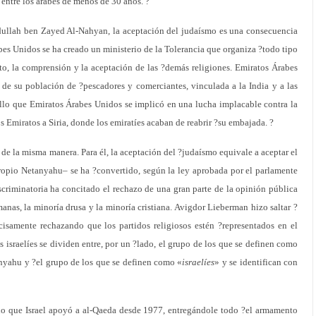
entre los árabes de menos de 30 años. ?
Abdullah ben Zayed Al-Nahyan, la aceptación del judaísmo es una consecuencia
abes Unidos se ha creado un ministerio de la Tolerancia que organiza ?todo tipo
to, la comprensión y la aceptación de las ?demás religiones. Emiratos Árabes
n de su población de ?pescadores y comerciantes, vinculada a la India y a las
 ello que Emiratos Árabes Unidos se implicó en una lucha implacable contra la
Emiratos a Siria, donde los emiratíes acaban de reabrir ?su embajada. ?
e la misma manera. Para él, la aceptación del ?judaísmo equivale a aceptar el
propio Netanyahu– se ha ?convertido, según la ley aprobada por el parlamente
scriminatoria ha concitado el rechazo de una gran parte de la opinión pública
anas, la minoría drusa y la minoría cristiana. Avigdor Lieberman hizo saltar ?
isamente rechazando que los partidos religiosos estén ?representados en el
 israelíes se dividen entre, por un ?lado, el grupo de los que se definen como
nyahu y ?el grupo de los que se definen como «
israelíes
» y se identifican con
cho que Israel apoyó a al-Qaeda desde 1977, entregándole todo ?el armamento