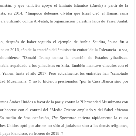
anistán, y que también apoyó el Emirato Islámico (Daesh) a partir de la
dista, en 2014. ?Tampoco debemos olvidar que Israel creó el Hamas, rama
 utilizarlo contra Al-Fatah, la organización palestina laica de Yasser Arafat.
rio, después de haber seguido el ejemplo de Arabia Saudita, ?puso fin a
en 2016, año de la creación del ?ministerio emiratí de la Tolerancia –o sea,
tadounidense ?Donald Trump contra la creación de Estados yihadistas.
abía respaldado a los yihadistas en Siria. También mantuvo vínculos con el
Yemen, hasta el año 2017. Pero actualmente, los emiratíes han ?cambiado
ndad Musulmana. Y no lo hicieron presionados ?por la Casa Blanca sino por
ratos Árabes Unidos a favor de la paz y contra la ?Hermandad Musulmana con
 hacerse con el control del ?Medio Oriente ampliado y del Sahel africano
En medio de ?esa confusión,
The Spectator
entierra rápidamente la causa
es Unidos optó por abrirse no sólo al judaísmo sino a las demás religiones,
al papa Francisco, en febrero de 2019. ?