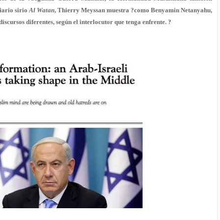
iario sirio
Al Watan
, Thierry Meyssan muestra ?como Benyamin Netanyahu,
iscursos diferentes, según el interlocutor que tenga enfrente. ?