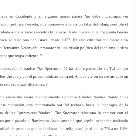
ana en Occidente y en algunos países árabes ?no debe impedirnos ver
zación política ?secreta, que promueve una visión falsa del islam, controla el
lada a los servicios secretos británicos desde finales de la ?Segunda Guerra
 se relaciona con Israel ?desde 1977. En este editorial del diario sirio
 Benyamin Netanyahu, promotor de una visión política del judaísmo, utiliza
cutor que tenga enfrente. ?
conservador británico
The Spectator
[1] ha sido repercutido en Twitter por
bes Unidos y por el primer ministro de Israel. Ambos vieron en ese artículo un
ue estos son muy diferentes. ?
día encuentra ahora reconocimiento en varios Estados ?árabes, donde antes
 esa evolución está determinada por ?el rechazo hacia la ideología de la
so de las “primaveras ?árabes”.
The Spectator
relaciona lo anterior con el
–?en junio pasado el
Barómetro Árabe
anunció que, según un sondeo realizado
antidad de personas que se declaran “no religiosas” pasó de un ??8 a un 13%.