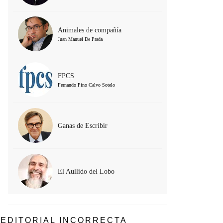
Animales de compañía
Juan Manuel De Prada
FPCS
Fernando Pino Calvo Sotelo
Ganas de Escribir
El Aullido del Lobo
EDITORIAL INCORRECTA