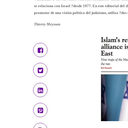
se relaciona con Israel ?desde 1977. En este editorial del d
promotor de una visión política del judaísmo, utiliza ?dos d
Thierry Meyssan