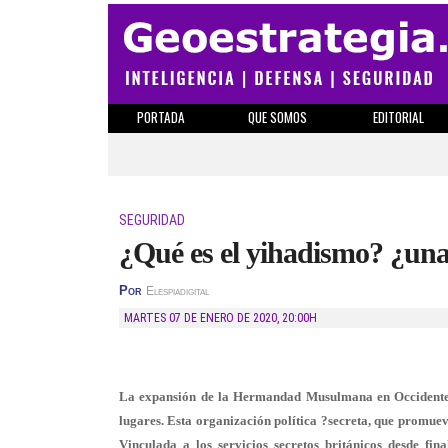
PORTADA
QUE SOMOS
EDITORIAL
SEGURIDAD
¿Qué es el yihadismo? ¿una
Por
Elespiadigital
MARTES 07 DE ENERO DE 2020
,
20:00H
La expansión de la Hermandad Musulmana en Occidente y
lugares. Esta organización política ?secreta, que promuev
Vinculada a los servicios secretos británicos desde 