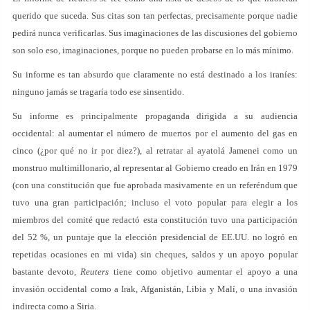
querido que suceda. Sus citas son tan perfectas, precisamente porque nadie
pedirá nunca verificarlas. Sus imaginaciones de las discusiones del gobierno
son solo eso, imaginaciones, porque no pueden probarse en lo más mínimo.
Su informe es tan absurdo que claramente no está destinado a los iraníes:
ninguno jamás se tragaría todo ese sinsentido.
Su informe es principalmente propaganda dirigida a su audiencia
occidental: al aumentar el número de muertos por el aumento del gas en
cinco (¿por qué no ir por diez?), al retratar al ayatolá Jamenei como un
monstruo multimillonario, al representar al Gobierno creado en Irán en 1979
(con una constitución que fue aprobada masivamente en un referéndum que
tuvo una gran participación; incluso el voto popular para elegir a los
miembros del comité que redactó esta constitución tuvo una participación
del 52 %, un puntaje que la elección presidencial de EE.UU. no logró en
repetidas ocasiones en mi vida) sin cheques, saldos y un apoyo popular
bastante devoto,
Reuters
tiene como objetivo aumentar el apoyo a una
invasión occidental como a Irak, Afganistán, Libia y Malí, o una invasión
indirecta como a Siria.