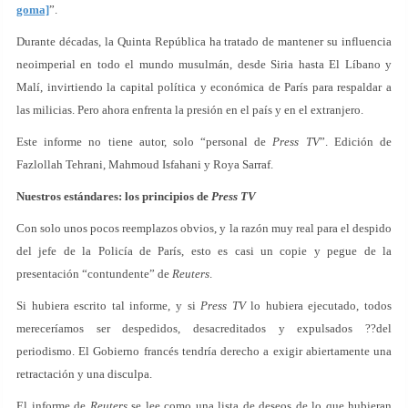
goma]
”.
Durante décadas, la Quinta República ha tratado de mantener su influencia
neoimperial en todo el mundo musulmán, desde Siria hasta El Líbano y
Malí, invirtiendo la capital política y económica de París para respaldar a
las milicias. Pero ahora enfrenta la presión en el país y en el extranjero.
Este informe no tiene autor, solo “personal de
Press TV
”. Edición de
Fazlollah Tehrani, Mahmoud Isfahani y Roya Sarraf.
Nuestros estándares: los principios de
Press TV
Con solo unos pocos reemplazos obvios, y la razón muy real para el despido
del jefe de la Policía de París, esto es casi un copie y pegue de la
presentación “contundente” de
Reuters
.
Si hubiera escrito tal informe, y si
Press TV
lo hubiera ejecutado, todos
mereceríamos ser despedidos, desacreditados y expulsados ??del
periodismo. El Gobierno francés tendría derecho a exigir abiertamente una
retractación y una disculpa.
El informe de
Reuters
se lee como una lista de deseos de lo que hubieran