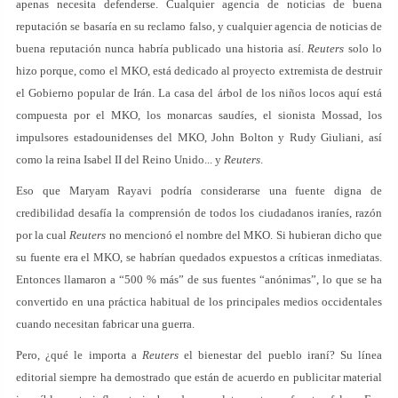
apenas necesita defenderse. Cualquier agencia de noticias de buena
reputación se basaría en su reclamo falso, y cualquier agencia de noticias de
buena reputación nunca habría publicado una historia así.
Reuters
solo lo
hizo porque, como el MKO, está dedicado al proyecto extremista de destruir
el Gobierno popular de Irán. La casa del árbol de los niños locos aquí está
compuesta por el MKO, los monarcas saudíes, el sionista Mossad, los
impulsores estadounidenses del MKO, John Bolton y Rudy Giuliani, así
como la reina Isabel II del Reino Unido... y
Reuters
.
Eso que Maryam Rayavi podría considerarse una fuente digna de
credibilidad desafía la comprensión de todos los ciudadanos iraníes, razón
por la cual
Reuters
no mencionó el nombre del MKO. Si hubieran dicho que
su fuente era el MKO, se habrían quedados expuestos a críticas inmediatas.
Entonces llamaron a “500 % más” de sus fuentes “anónimas”, lo que se ha
convertido en una práctica habitual de los principales medios occidentales
cuando necesitan fabricar una guerra.
Pero, ¿qué le importa a
Reuters
el bienestar del pueblo iraní? Su línea
editorial siempre ha demostrado que están de acuerdo en publicitar material