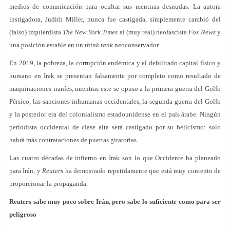
medios de comunicación para ocultar sus mentiras desnudas. La autora
instigadora, Judith Miller, nunca fue castigada, simplemente cambió del
(falso) izquierdista
The New York Times
al (muy real) neofascista
Fox News
y
una posición estable en un
think tank
neoconservador.
En 2019, la pobreza, la corrupción endémica y el debilitado capital físico y
humano en Irak se presentan falsamente por completo como resultado de
maquinaciones iraníes, mientras este se opuso a la primera guerra del Golfo
Pérsico, las sanciones inhumanas occidentales, la segunda guerra del Golfo
y la posterior era del colonialismo estadounidense en el país árabe. Ningún
periodista occidental de clase alta será castigado por su belicismo: solo
habrá más contrataciones de puertas giratorias.
Las cuatro décadas de infierno en Irak son lo que Occidente ha planeado
para Irán, y
Reuters
ha demostrado repetidamente que está muy contento de
proporcionar la propaganda.
Reuters sabe muy poco sobre Irán, pero sabe lo suficiente como para ser
peligroso