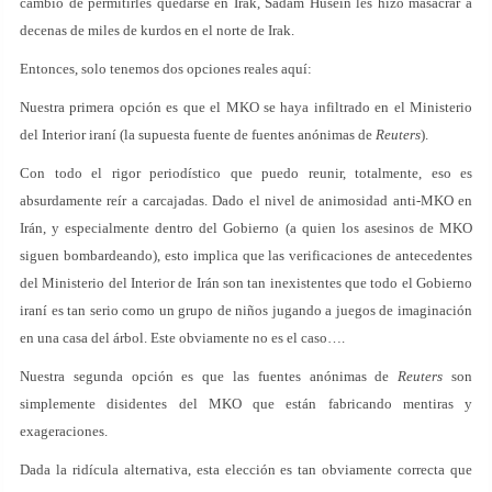
cambio de permitirles quedarse en Irak, Sadam Husein les hizo masacrar a
decenas de miles de kurdos en el norte de Irak.
Entonces, solo tenemos dos opciones reales aquí:
Nuestra primera opción es que el MKO se haya infiltrado en el Ministerio
del Interior iraní (la supuesta fuente de fuentes anónimas de
Reuters
).
Con todo el rigor periodístico que puedo reunir, totalmente, eso es
absurdamente reír a carcajadas. Dado el nivel de animosidad anti-MKO en
Irán, y especialmente dentro del Gobierno (a quien los asesinos de MKO
siguen bombardeando), esto implica que las verificaciones de antecedentes
del Ministerio del Interior de Irán son tan inexistentes que todo el Gobierno
iraní es tan serio como un grupo de niños jugando a juegos de imaginación
en una casa del árbol. Este obviamente no es el caso….
Nuestra segunda opción es que las fuentes anónimas de
Reuters
son
simplemente disidentes del MKO que están fabricando mentiras y
exageraciones.
Dada la ridícula alternativa, esta elección es tan obviamente correcta que