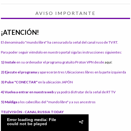
AVISO IMPORTANTE
¡ATENCIÓN!
El denominado "mundo libre" ha censurado la señal del canal ruso de TV RT.
Para poder seguir viéndolo en nuestro portal siga las instrucciones siguientes:
1) Instale
en su ordenador el programa gratuito Proton VPN desde
aquí:
2) Ejecute el programa
y aparecerán tres Ubicaciones libres en la parte izquierda
3) Pulse "CONECTAR"
en la ubicación JAPÓN
4) Vuelva a entrar en nuestra web
y ya podrá disfrutar de la señal de RT TV
5) Maldiga
a los cabecillas del "mundo libre" y a sus ancestros
TELEVISIÓN - CANAL RUSSIA TODAY