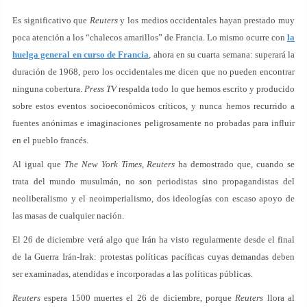
Es significativo que
Reuters
y los medios occidentales hayan prestado muy
poca atención a los “chalecos amarillos” de Francia. Lo mismo ocurre con
la
huelga general en curso de Francia
, ahora en su cuarta semana: superará la
duración de 1968, pero los occidentales me dicen que no pueden encontrar
ninguna cobertura.
Press TV
respalda todo lo que hemos escrito y producido
sobre estos eventos socioeconómicos críticos, y nunca hemos recurrido a
fuentes anónimas e imaginaciones peligrosamente no probadas para influir
en el pueblo francés.
Al igual que
The New York Times
,
Reuters
ha demostrado que, cuando se
trata del mundo musulmán, no son periodistas sino propagandistas del
neoliberalismo y el neoimperialismo, dos ideologías con escaso apoyo de
las masas de cualquier nación.
El 26 de diciembre verá algo que Irán ha visto regularmente desde el final
de la Guerra Irán-Irak: protestas políticas pacíficas cuyas demandas deben
ser examinadas, atendidas e incorporadas a las políticas públicas.
Reuters
espera 1500 muertes el 26 de diciembre, porque
Reuters
llora al