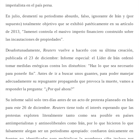
imperialista en el país persa.
En julio, desmentí su periodismo absurdo, falso, ignorante de Irán y (por
supuesto) totalmente objetivo que se exhibió patéticamente en su artículo
de 2013, “Jamenei controla el masivo imperio financiero construido sobre
las incautaciones de propiedades”.
Desafortunadamente,
Reuters
vuelve a hacerlo con su última creación,
publicada el 23 de diciembre: Informe especial: el Líder de Irán ordenó
tomar medidas enérgicas contra los disturbios: “Haz lo que sea necesario
para ponerle fin”. Antes de ir a buscar unos guantes, para poder manejar
adecuadamente su repugnante propaganda que provoca la muerte, vamos a
responder la pregunta: “¿Por qué ahora?”
Su informe salió solo tres días antes de un acto de protesta planeado en Irán
para este 26 de diciembre.
Reuters
tiene todo el interés esperando que las
protestas exploten literalmente tanto como sea posible en países
antiimperialistas y antineoliberales como Irán, por lo que hicieron lo que
falsamente alegan ser un periodismo apropiado: confiaron únicamente en
fuentes no identificadas para multiplicar la asombrosa cifra incluso por