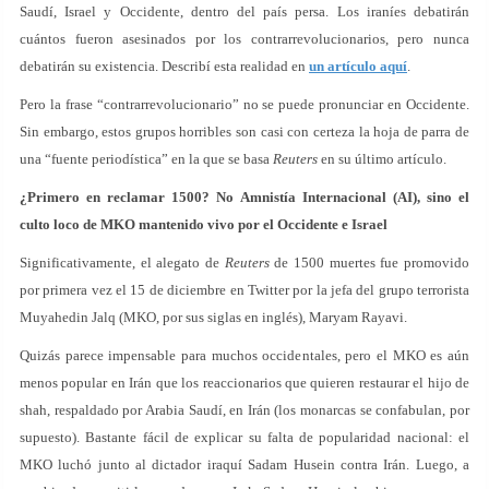
Saudí, Israel y Occidente, dentro del país persa. Los iraníes debatirán
cuántos fueron asesinados por los contrarrevolucionarios, pero nunca
debatirán su existencia. Describí esta realidad en
un artículo aquí
.
Pero la frase “contrarrevolucionario” no se puede pronunciar en Occidente.
Sin embargo, estos grupos horribles son casi con certeza la hoja de parra de
una “fuente periodística” en la que se basa
Reuters
en su último artículo.
¿Primero en reclamar 1500? No Amnistía Internacional (AI), sino el
culto loco de MKO mantenido vivo por el Occidente e Israel
Significativamente, el alegato de
Reuters
de 1500 muertes fue promovido
por primera vez el 15 de diciembre en Twitter por la jefa del grupo terrorista
Muyahedin Jalq (MKO, por sus siglas en inglés), Maryam Rayavi.
Quizás parece impensable para muchos occidentales, pero el MKO es aún
menos popular en Irán que los reaccionarios que quieren restaurar el hijo de
shah, respaldado por Arabia Saudí, en Irán (los monarcas se confabulan, por
supuesto). Bastante fácil de explicar su falta de popularidad nacional: el
MKO luchó junto al dictador iraquí Sadam Husein contra Irán. Luego, a