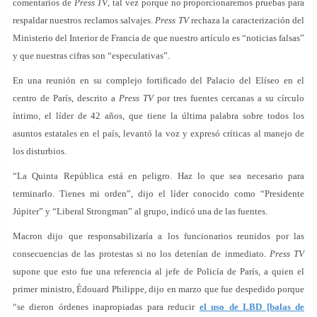
comentarios de
Press TV
, tal vez porque no proporcionaremos pruebas para
respaldar nuestros reclamos salvajes.
Press TV
rechaza la caracterización del
Ministerio del Interior de Francia de que nuestro artículo es “noticias falsas”
y que nuestras cifras son “especulativas”.
En una reunión en su complejo fortificado del Palacio del Elíseo en el
centro de París, descrito a
Press TV
por tres fuentes cercanas a su círculo
íntimo, el líder de 42 años, que tiene la última palabra sobre todos los
asuntos estatales en el país, levantó la voz y expresó críticas al manejo de
los disturbios.
“La Quinta República está en peligro. Haz lo que sea necesario para
terminarlo. Tienes mi orden”, dijo el líder conocido como “Presidente
Júpiter” y “Liberal Strongman” al grupo, indicó una de las fuentes.
Macron dijo que responsabilizaría a los funcionarios reunidos por las
consecuencias de las protestas si no los detenían de inmediato.
Press TV
supone que esto fue una referencia al jefe de Policía de París, a quien el
primer ministro, Édouard Philippe, dijo en marzo que fue despedido porque
“se dieron órdenes inapropiadas para reducir
el uso de LBD [balas de