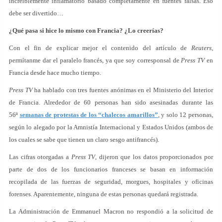
increíblemente inflamatorio basado completamente en fuentes falsas. Eso
debe ser divertido…
¿Qué pasa si hice lo mismo con Francia? ¿Lo creerías?
Con el fin de explicar mejor el contenido del artículo de
Reuters
,
permítanme dar el paralelo francés, ya que soy corresponsal de
Press TV
en
Francia desde hace mucho tiempo.
Press TV
ha hablado con tres fuentes anónimas en el Ministerio del Interior
de Francia. Alrededor de 60 personas han sido asesinadas durante las
56ª
semanas de protestas de los “chalecos amarillos”
, y solo 12 personas,
según lo alegado por la Amnistía Internacional y Estados Unidos (ambos de
los cuales se sabe que tienen un claro sesgo antifrancés).
Las cifras otorgadas a
Press TV
, dijeron que los datos proporcionados por
parte de dos de los funcionarios franceses se basan en información
recopilada de las fuerzas de seguridad, morgues, hospitales y oficinas
forenses. Aparentemente, ninguna de estas personas quedará registrada.
La Administración de Emmanuel Macron no respondió a la solicitud de