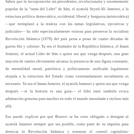
Saben que la incorporación sin precedentes, revolucionaria y enormemente
popular de la “rama del Líder” de Irán, el ayatolá Seyed Ali Jamenei, a la
estructura política democrática, occidental, liberal y burguesa (aristocrática)
—que reemplazó a la realeza con las ramas legislativas, ejecutivas y
judiciales— ha sido espectacularmente exitosa para preservar la socialista
Revolución Islámica (1979) del país persa a pesar de cuatro décadas de
guerra fría y caliente. Ya sea el fundador de la República Islámica, el Imam
Jomeini, el actual Líder de Irán o quien sea que venga después, una gran
mayoría de iraníes obviamente alcanza la presencia de una figura constante,
de mentalidad moral, patriótica y políticamente unificado legalmente
alojada a la estructura del Estado como extremadamente socialmente es
necesario. Ya sea el Imam Jomeini, el ayatolá Jamenei y quien sea que venga
después —si la historia es una guía— el líder iraní también evoca
admiración genuina para muchos en todo el mundo musulmán e incluso más
allá.
Eso puede explicar por qué
Reuters
se ha visto obligado a denigrar al
ayatolá Jamenei siempre que sea posible, como parte de su impulso para
derrocar la Revolución Islámica y restaurar el control capitalista-