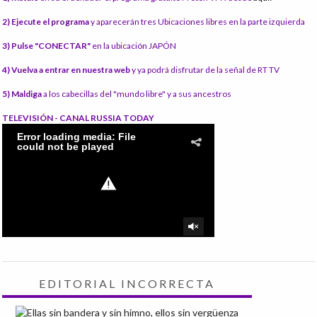
2) Ejecute el programa
y aparecerán tres Ubicaciones libres en la parte izquierda
3) Pulse "CONECTAR"
en la ubicación JAPÓN
4) Vuelva a entrar en nuestra web
y ya podrá disfrutar de la señal de RT TV
5) Maldiga
a los cabecillas del "mundo libre" y a sus ancestros
TELEVISIÓN - CANAL RUSSIA TODAY
EDITORIAL INCORRECTA