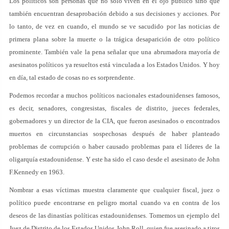
Los políticos son personas que no solo viven en el ojo público sino que
también encuentran desaprobación debido a sus decisiones y acciones. Por
lo tanto, de vez en cuando, el mundo se ve sacudido por las noticias de
primera plana sobre la muerte o la trágica desaparición de otro político
prominente. También vale la pena señalar que una abrumadora mayoría de
asesinatos políticos ya resueltos está vinculada a los Estados Unidos. Y hoy
en día, tal estado de cosas no es sorprendente.
Podemos recordar a muchos políticos nacionales estadounidenses famosos,
es decir, senadores, congresistas, fiscales de distrito, jueces federales,
gobernadores y un director de la CIA, que fueron asesinados o encontrados
muertos en circunstancias sospechosas después de haber planteado
problemas de corrupción o haber causado problemas para el líderes de la
oligarquía estadounidense. Y este ha sido el caso desde el asesinato de John
F.Kennedy en 1963.
Nombrar a esas víctimas muestra claramente que cualquier fiscal, juez o
político puede encontrarse en peligro mortal cuando va en contra de los
deseos de las dinastías políticas estadounidenses. Tomemos un ejemplo del
Juez de Distrito de los Estados Unidos John Roll, quien fue asesinado a tiros