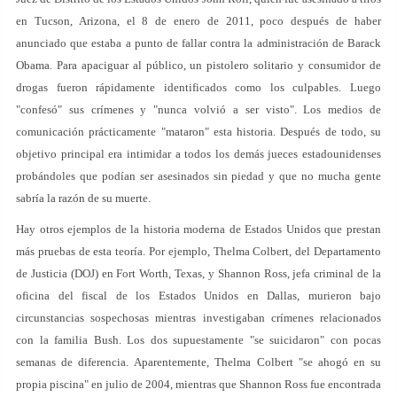
en Tucson, Arizona, el 8 de enero de 2011, poco después de haber
anunciado que estaba a punto de fallar contra la administración de Barack
Obama. Para apaciguar al público, un pistolero solitario y consumidor de
drogas fueron rápidamente identificados como los culpables. Luego
"confesó" sus crímenes y "nunca volvió a ser visto". Los medios de
comunicación prácticamente "mataron" esta historia. Después de todo, su
objetivo principal era intimidar a todos los demás jueces estadounidenses
probándoles que podían ser asesinados sin piedad y que no mucha gente
sabría la razón de su muerte.
Hay otros ejemplos de la historia moderna de Estados Unidos que prestan
más pruebas de esta teoría. Por ejemplo, Thelma Colbert, del Departamento
de Justicia (DOJ) en Fort Worth, Texas, y Shannon Ross, jefa criminal de la
oficina del fiscal de los Estados Unidos en Dallas, murieron bajo
circunstancias sospechosas mientras investigaban crímenes relacionados
con la familia Bush. Los dos supuestamente "se suicidaron" con pocas
semanas de diferencia. Aparentemente, Thelma Colbert "se ahogó en su
propia piscina" en julio de 2004, mientras que Shannon Ross fue encontrada