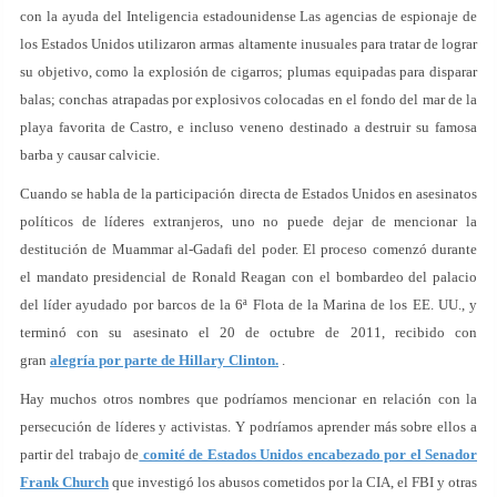
con la ayuda del Inteligencia estadounidense Las agencias de espionaje de
los Estados Unidos utilizaron armas altamente inusuales para tratar de lograr
su objetivo, como la explosión de cigarros; plumas equipadas para disparar
balas; conchas atrapadas por explosivos colocadas en el fondo del mar de la
playa favorita de Castro, e incluso veneno destinado a destruir su famosa
barba y causar calvicie.
Cuando se habla de la participación directa de Estados Unidos en asesinatos
políticos de líderes extranjeros, uno no puede dejar de mencionar la
destitución de Muammar al-Gadafi del poder. El proceso comenzó durante
el mandato presidencial de Ronald Reagan con el bombardeo del palacio
del líder ayudado por barcos de la 6ª Flota de la Marina de los EE. UU., y
terminó con su asesinato el 20 de octubre de 2011, recibido con
gran
alegría por parte de Hillary Clinton.
.
Hay muchos otros nombres que podríamos mencionar en relación con la
persecución de líderes y activistas. Y podríamos aprender más sobre ellos a
partir del trabajo de
comité de Estados Unidos encabezado por el Senador
Frank Church
que investigó los abusos cometidos por la CIA, el FBI y otras