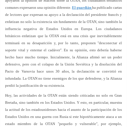
apoyaron la opinión de Macron sobre la OTAN, los ciudadanos británicos
comunes expresaron una opinión diferente.
El guardián
ha publicado cartas
de lectores que expresan su apoyo a la declaración del presidente francés y
enfatizan no solo la existencia sin fundamento de la OTAN, sino también la
influencia negativa de Estados Unidos en Europa. Los ciudadanos
británicos enfatizan que la OTAN está en una crisis que inevitablemente
terminará en su desaparición y, por lo tanto, proponen "desconectar el
soporte vital y enterrar el cadáver". En su opinión, esto debería haberse
hecho hace mucho tiempo. Inicialmente, la Alianza afirmó ser un poder
defensivo, pero con el colapso de la Unión Soviética y la disolución del
Pacto de Varsovia hace unos 30 años, la declaración se convirtió en
infundada. La OTAN no tiene enemigos de los que defenderse, y la Alianza
perdió la justificación de su existencia.
Hoy, las actividades de la OTAN están siendo criticadas no solo en Gran
Bretaña, sino también en los Estados Unidos. Y esto, en particular, muestra
la actitud de los estadounidenses hacia el asunto de la participación de los
Estados Unidos en una guerra con Rusia si este hipotéticamente ataca a un
estado miembro de la OTAN "pequeño y vulnerable", por ejemplo,