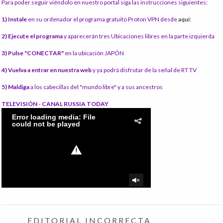
Para poder seguir viéndolo en nuestro portal siga las instrucciones siguientes:
1) Instale
en su ordenador el programa gratuito Proton VPN desde
aquí:
2) Ejecute el programa
y aparecerán tres Ubicaciones libres en la parte izquierda
3) Pulse "CONECTAR"
en la ubicación JAPÓN
4) Vuelva a entrar en nuestra web
y ya podrá disfrutar de la señal de RT TV
5) Maldiga
a los cabecillas del "mundo libre" y a sus ancestros
TELEVISIÓN - CANAL RUSSIA TODAY
EDITORIAL INCORRECTA