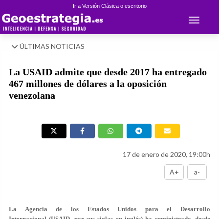
Ir a Versión Clásica o escritorio
Toggle 
ÚLTIMAS NOTICIAS
La USAID admite que desde 2017 ha entregado
467 millones de dólares a la oposición
venezolana
17 de enero de 2020, 19:00h
A+
a-
La Agencia de los Estados Unidos para el Desarrollo
Internacional (USAID, por sus siglas en inglés) ha suministrado, desde