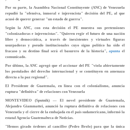
Por su parte, la Asamblea Nacional Constituyente (ANC) de Venezuela
repudió la "ofensiva, inmoral e injerencista" decisión del PE, al que
acusó de querer generar "un estado de guerra".
Según la ANC, con esta decisión el PE muestra sus pretensiones
"colonizadoras e injerencistas". "Quieren regir el futuro de una nación
libre y democrática, a través de inexistentes y virtuales figuras
usurpadoras y pseudo institucionales cuyo signo político ha sido el
fracaso y su destino final será el basurero de la historia",
apunta
el
comunicado.
Por último, la ANC agregó que el accionar del PE "viola abiertamente
los postulados del derecho internacional y se constituyen en amenaza
directa a la paz regional".
El Presidente de Guatemala, en línea con el colonialismo, anuncia
ruptura "definitiva" de relaciones con Venezuela
MONTEVIDEO (Sputnik) — El novel presidente de Guatemala,
Alejandro Giammattei, anunció la ruptura definitiva de relaciones con
Venezuela y el cierre de la embajada en el país sudamericano, informó la
estatal Agencia Guatemalteca de Noticias.
"Hemos girado órdenes al canciller (Pedro Brolo) para que la única