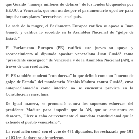
que Guaidó "maneja millones de dólares" de los fondos bloqueados por
EE.UU. a Venezuela, que son usados por el parlamentario opositor para
impulsar sus planes "terroristas" en el país.
La sede de la mugre, el Parlamento Europeo ratifica su apoyo a Juan
Guaidó y califica lo sucedido en la Asamblea Nacional de "golpe de
Estado"
El Parlamento Europeo (PE) ratificó este jueves su apoyo y
reconocimiento al diputado opositor venezolano Juan Guaidó como
"presidente encargado" de Venezuela y de la Asamblea Nacional (AN), a
través de una resolución.
El PE también condenó "con dureza" lo que definió como un "
intento de
golpe de Estado
" del mandatario Nicolás Maduro contra Guaidó, cuya
autoproclamación como interino no se encuentra prevista en la
Constitución venezolana.
De igual manera, se pronunció contra los supuestos esfuerzos del
presidente Maduro para impedir que la AN, que se encuentra en
desacato, "lleve a cabo correctamente el mandato constitucional que le
extiende el pueblo venezolano".
La resolución contó con el
voto de 471 diputados
, fue rechazada por 101
y 103 legisladores se abstuvieron.