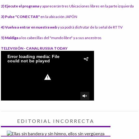
2) Ejecute el programa
y aparecerán tres Ubicaciones libres en la parte izquierda
3) Pulse "CONECTAR"
en la ubicación JAPÓN
4) Vuelva a entrar en nuestra web
y ya podrá disfrutar de la señal de RT TV
5) Maldiga
a los cabecillas del "mundo libre" y a sus ancestros
TELEVISIÓN - CANAL RUSSIA TODAY
EDITORIAL INCORRECTA