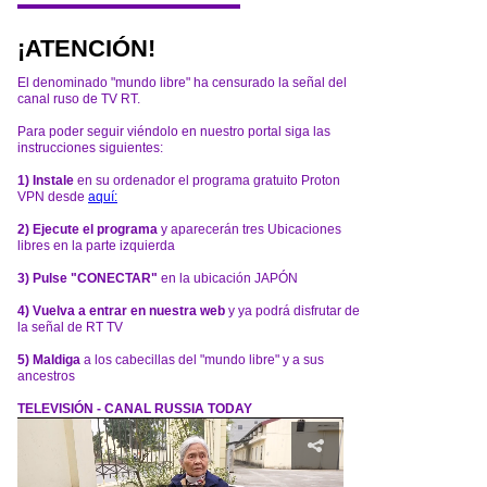
¡ATENCIÓN!
El denominado "mundo libre" ha censurado la señal del
canal ruso de TV RT.
Para poder seguir viéndolo en nuestro portal siga las
instrucciones siguientes:
1) Instale
en su ordenador el programa gratuito Proton
VPN desde
aquí:
2) Ejecute el programa
y aparecerán tres Ubicaciones
libres en la parte izquierda
3) Pulse "CONECTAR"
en la ubicación JAPÓN
4) Vuelva a entrar en nuestra web
y ya podrá disfrutar de
la señal de RT TV
5) Maldiga
a los cabecillas del "mundo libre" y a sus
ancestros
TELEVISIÓN - CANAL RUSSIA TODAY