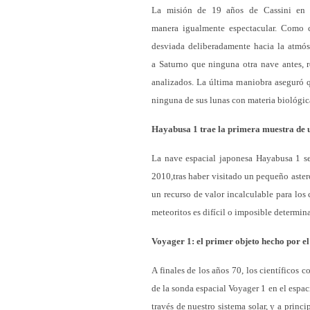
La misión de 19 años de Cassini en 
manera igualmente espectacular. Como c
desviada deliberadamente hacia la atmós
a Saturno que ninguna otra nave antes, 
analizados. La última maniobra aseguró q
ninguna de sus lunas con materia biológic
Hayabusa 1 trae la primera muestra de u
La nave espacial japonesa Hayabusa 1 se 
2010,tras haber visitado un pequeño aster
un recurso de valor incalculable para los
meteoritos es difícil o imposible determina
Voyager 1: el primer objeto hecho por el
A finales de los años 70, los científicos
de la sonda espacial Voyager 1 en el espac
través de nuestro sistema solar, y a princ