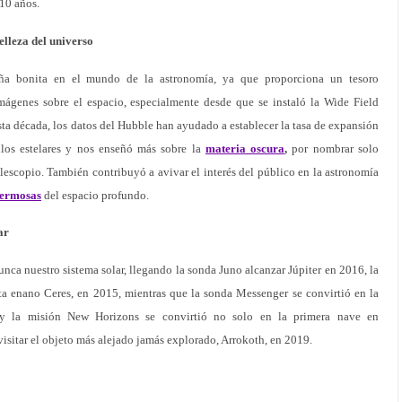
 10 años.
elleza del universo
iña bonita en el mundo de la astronomía, ya que proporciona un tesoro
mágenes sobre el espacio, especialmente desde que se instaló la Wide Field
sta década, los datos del Hubble han ayudado a establecer la tasa de expansión
los estelares y nos enseñó más sobre la
materia oscura
,
por nombrar solo
elescopio. También contribuyó a avivar el interés del público en la astronomía
hermosas
del espacio profundo.
ar
nca nuestro sistema solar, llegando la sonda Juno alcanzar Júpiter en 2016, la
ta enano Ceres, en 2015, mientras que la sonda Messenger se convirtió en la
 y la misión New Horizons se convirtió no solo en la primera nave en
isitar el objeto más alejado jamás explorado, Arrokoth, en 2019.