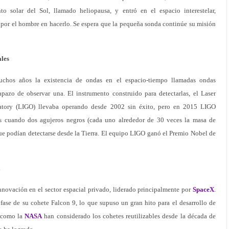
to solar del Sol, llamado heliopausa, y entró en el espacio interestelar,
 por el hombre en hacerlo. Se espera que la pequeña sonda continúe su misión
ales
uchos años la existencia de ondas en el espacio-tiempo llamadas ondas
apazo de observar una. El instrumento construido para detectarlas, el Laser
rvatory (LIGO) llevaba operando desde 2002 sin éxito, pero en 2015 LIGO
es cuando dos agujeros negros (cada uno alrededor de 30 veces la masa de
ue podían detectarse desde la Tierra. El equipo LIGO ganó el Premio Nobel de
l
nnovación en el sector espacial privado, liderado principalmente por
SpaceX
.
fase de su cohete Falcon 9, lo que supuso un gran hito para el desarrollo de
s como la
NASA
han considerado los cohetes reutilizables desde la década de