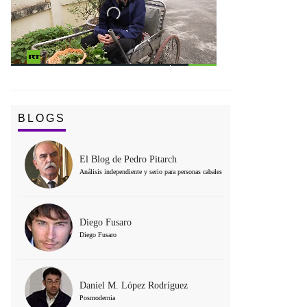
BLOGS
El Blog de Pedro Pitarch
Análisis independiente y serio para personas cabales
Diego Fusaro
Diego Fusaro
Daniel M. López Rodríguez
Posmodernia