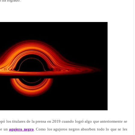
o ha logrado.
pó los titulares de la prensa en 2019 cuando logró algo que anteriormente se
 de un
agujero negro
. Como los agujeros negros absorben todo lo que se les