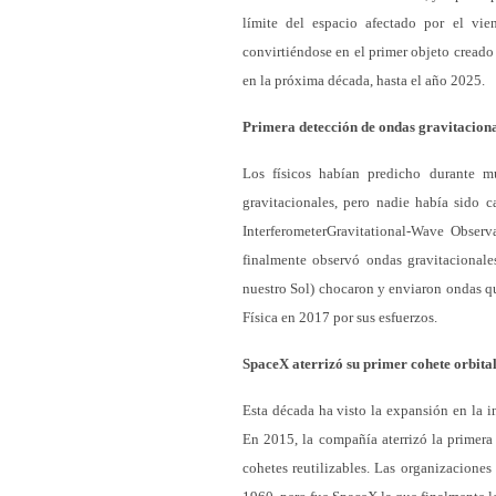
límite del espacio afectado por el vien
convirtiéndose en el primer objeto creado
en la próxima década, hasta el año 2025.
Primera detección de ondas gravitacion
Los físicos habían predicho durante m
gravitacionales, pero nadie había sido c
InterferometerGravitational-Wave Obse
finalmente observó ondas gravitacional
nuestro Sol) chocaron y enviaron ondas q
Física en 2017 por sus esfuerzos.
SpaceX aterrizó su primer cohete orbita
Esta década ha visto la expansión en la i
En 2015, la compañía aterrizó la primera 
cohetes reutilizables. Las organizacione