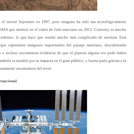
 el inicial Sojourner en 1997, pero ninguno ha sido tan tecnológicamente
NASA que aterrizó en el cráter de Gale marciano en 2012. Curiosity es mucho
edentes, lo que hace que resulte mucho más complicado de aterrizar. Está
 que capturaron imágenes inquietantes del paisaje marciano, descubriendo
s e incluso encontraron evidencia de que el planeta alguna vez pudo haber
mbién es notable por su impacto en el gran público, y buena parte gracias a la
lutamente encantadora del rover.
ernacional