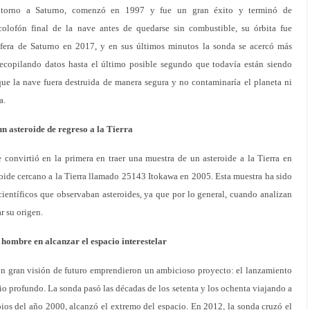
torno a Saturno, comenzó en 1997 y fue un gran éxito y terminó de
olofón final de la nave antes de quedarse sin combustible, su órbita fue
fera de Saturno en 2017, y en sus últimos minutos la sonda se acercó más
recopilando datos hasta el último posible segundo que todavía están siendo
ue la nave fuera destruida de manera segura y no contaminaría el planeta ni
a.
n asteroide de regreso a la Tierra
convirtió en la primera en traer una muestra de un asteroide a la Tierra en
oide cercano a la Tierra llamado 25143 Itokawa en 2005. Esta muestra ha sido
 científicos que observaban asteroides, ya que por lo general, cuando analizan
r su origen.
 hombre en alcanzar el espacio interestelar
 con gran visión de futuro emprendieron un ambicioso proyecto: el lanzamiento
io profundo. La sonda pasó las décadas de los setenta y los ochenta viajando a
ipios del año 2000, alcanzó el extremo del espacio. En 2012, la sonda cruzó el