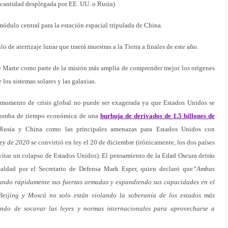
a cantidad desplegada por EE. UU. o Rusia)
módulo central para la estación espacial tripulada de China.
 de aterrizaje lunar que traerá muestras a la Tierra a finales de este año.
e Marte como parte de la misión más amplia de comprender mejor los orígenes
 los sistemas solares y las galaxias.
 momento de crisis global no puede ser exagerada ya que Estados Unidos se
 bomba de tiempo económica de una
burbuja de derivados de 1.5 billones de
Rusia y China como las principales amenazas para Estados Unidos con
ey de 2020 se
convirtió en ley el 20 de diciembre (irónicamente, los dos países
vitar un colapso de Estados Unidos). El pensamiento de la Edad Oscura detrás
ldad por el Secretario de Defensa Mark Esper, quien declaró que
“Ambas
ando rápidamente sus fuerzas armadas y expandiendo sus capacidades en el
. Beijing y Moscú no solo están violando la soberanía de los estados más
ando de socavar las leyes y normas internacionales para aprovecharse a