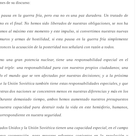
nes de su discurso:
pausa en la guerra fría, pero esa no es una paz duradera. Un tratado de
no es el final. No hemos sido liberados de nuestras obligaciones, se nos ha
mos al máximo este momento y este impulso, si convertimos nuestras nuevas
muros y armas de hostilidad, si esta pausa en la guerra fría simplemente
tonces la acusación de la posteridad nos señalará con razón a todos.
omo una gran potencia nuclear, tiene una responsabilidad especial en el
ad triple: una responsabilidad para con nuestros propios ciudadanos; una
do el mundo que se ven afectadas por nuestras decisiones; y a la próxima
la Unión Soviética también tiene estas responsabilidades especiales, y que
stras dos naciones se concentren menos en nuestras diferencias y más en los
. Durante demasiado tiempo, ambos hemos aumentado nuestros presupuestos
 nuestra capacidad para destruir toda la vida en este hemisferio, humanos,
correspondiente en nuestra seguridad.
dos Unidos y la Unión Soviética tienen una capacidad especial, en el campo
eva cooperación, para mayores esfuerzos conjuntos en la regulación y