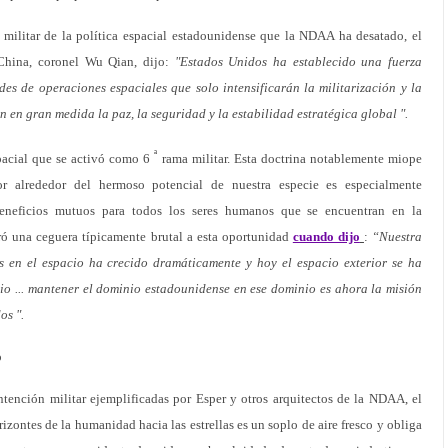
l militar de la política espacial estadounidense que la NDAA ha desatado, el
China, coronel Wu Qian, dijo:
"Estados Unidos ha establecido una fuerza
des de operaciones espaciales que solo intensificarán la militarización y la
 en gran medida la paz, la seguridad y la estabilidad estratégica global ".
ª
spacial que se activó como 6
rama militar. Esta doctrina notablemente miope
r alrededor del hermoso potencial de nuestra especie es especialmente
eneficios mutuos para todos los seres humanos que se encuentran en la
ró una ceguera típicamente brutal a esta oportunidad
cuando dijo
:
“Nuestra
 en el espacio ha crecido dramáticamente y hoy el espacio exterior se ha
o ... mantener el dominio estadounidense en ese dominio es ahora la misión
os ".
o
ontención militar ejemplificadas por Esper y otros arquitectos de la NDAA, el
zontes de la humanidad hacia las estrellas es un soplo de aire fresco y obliga