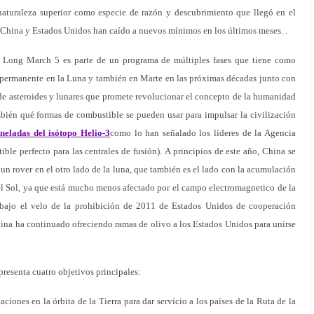
aturaleza superior como especie de razón y descubrimiento que llegó en el
 China y Estados Unidos han caído a nuevos mínimos en los últimos meses. .
e Long March 5 es parte de un programa de múltiples fases que tiene como
permanente en la Luna y también en Marte en las próximas décadas junto con
 de asteroides y lunares que promete revolucionar el concepto de la humanidad
mbién qué formas de combustible se pueden usar para impulsar la civilización
oneladas del isótopo Helio-3
como lo han señalado los líderes de la Agencia
ible perfecto para las centrales de fusión). A principios de este año, China se
r un rover en el otro lado de la luna, que también es el lado con la acumulación
el Sol, ya que está mucho menos afectado por el campo electromagnetico de la
o bajo el velo de la prohibición de 2011 de Estados Unidos de cooperación
ina ha continuado ofreciendo ramas de olivo a los Estados Unidos para unirse
resenta cuatro objetivos principales:
ciones en la órbita de la Tierra para dar servicio a los países de la Ruta de la