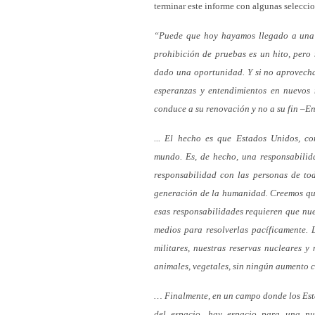
terminar este informe con algunas seleccio
“Puede que hoy hayamos llegado a una 
prohibición de pruebas es un hito, pero 
dado una oportunidad. Y si no aprovecha
esperanzas y entendimientos en nuevos 
conduce a su renovación y no a su fin –En
... El hecho es que Estados Unidos, c
mundo. Es, de hecho, una responsabilid
responsabilidad con las personas de to
generación de la humanidad. Creemos que 
esas responsabilidades requieren que nue
medios para resolverlas pacíficamente
militares, nuestras reservas nucleares y
animales, vegetales, sin ningún aumento 
… Finalmente, en un campo donde los Esta
del espacio, hay espacio para una nu