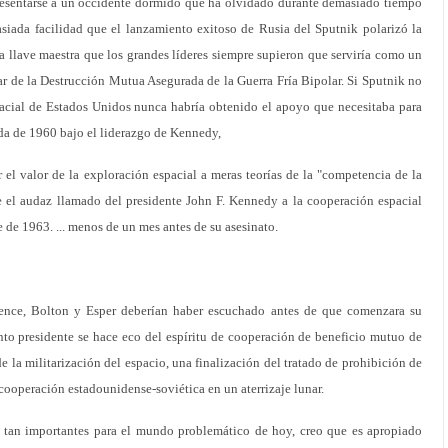
esentarse a un occidente dormido que ha olvidado durante demasiado tiempo
siada facilidad que el lanzamiento exitoso de Rusia del Sputnik polarizó la
llave maestra que los grandes líderes siempre supieron que serviría como un
ar de la Destrucción Mutua Asegurada de la Guerra Fría Bipolar. Si Sputnik no
acial de Estados Unidos nunca habría obtenido el apoyo que necesitaba para
ada de 1960 bajo el liderazgo de Kennedy,
r el valor de la exploración espacial a meras teorías de la "competencia de la
e el audaz llamado del presidente John F. Kennedy a la cooperación espacial
 de 1963. ... menos de un mes antes de su asesinato.
ence, Bolton y Esper deberían haber escuchado antes de que comenzara su
nto presidente se hace eco del espíritu de cooperación de beneficio mutuo de
de la militarización del espacio, una finalización del tratado de prohibición de
 cooperación estadounidense-soviética en un aterrizaje lunar.
tan importantes para el mundo problemático de hoy, creo que es apropiado