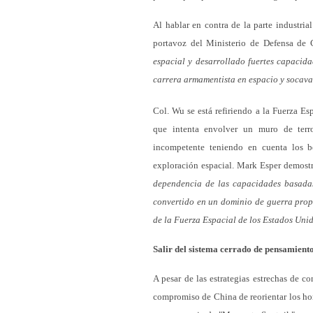
Al hablar en contra de la parte industria
portavoz del Ministerio de Defensa de 
espacial y desarrollado fuertes capacida
carrera armamentista en espacio y socavan
Col. Wu se está refiriendo a la Fuerza E
que intenta envolver un muro de terro
incompetente teniendo en cuenta los b
exploración espacial. Mark Esper demost
dependencia de las capacidades basadas
convertido en un dominio de guerra propi
de la Fuerza Espacial de los Estados Unid
Salir del sistema cerrado de pensamient
A pesar de las estrategias estrechas de c
compromiso de China de reorientar los hori