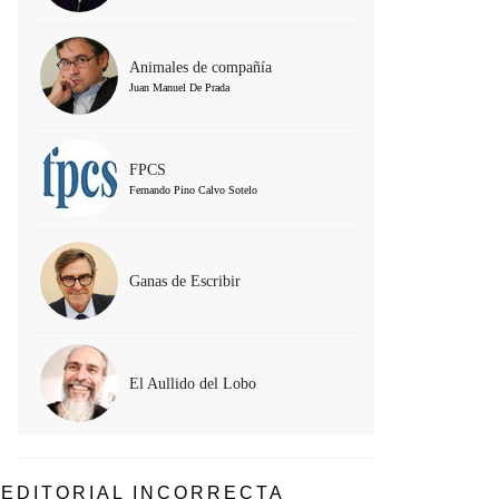
Animales de compañía
Juan Manuel De Prada
FPCS
Fernando Pino Calvo Sotelo
Ganas de Escribir
El Aullido del Lobo
EDITORIAL INCORRECTA