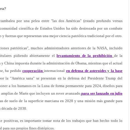
rra?
 tambalea por una pelea entre "las dos Américas" (estado profundo versus
a comunidad científica de Estados Unidos ha sido destrozada por un combate
do y fuerzas que representan una mejor ciencia patriótica tradicional por el otro.
ciones patrióticas", muchos administradores anteriores de la NASA, incluido
itulares pidiendo abiertamente el
levantamiento de la prohibición
de la
 y China impuesta durante la administración de Obama, mientras que el actual
ine, ha pedido
cooperación
internacional
en defensa de asteroides
y
la base
por la "América sana" se presentan en la defensa del Presidente Trump del
poner a los humanos en la Luna de forma permanente para 2024, diseños para
s amplias de Marte que incluyen un rover avanzado
para ser lanzado en julio
ras de suelo de la superficie marciana en 2028 y una misión más grande para
la década de 2030.
te positivas, es importante tomar nota de los trabajos que han hecho todo lo
al para sus propios fines distópicos.