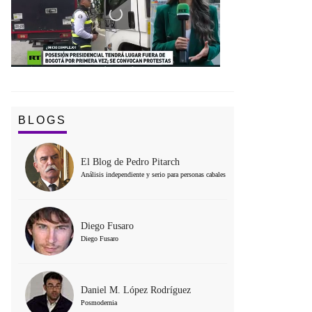
BLOGS
El Blog de Pedro Pitarch
Análisis independiente y serio para personas cabales
Diego Fusaro
Diego Fusaro
Daniel M. López Rodríguez
Posmodernia