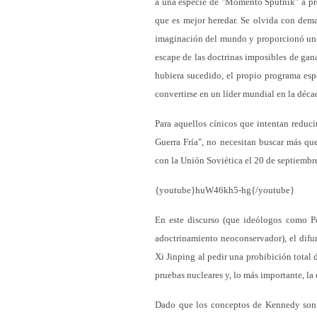
a una especie de "Momento Sputnik" a pr
que es mejor heredar. Se olvida con dema
imaginación del mundo y proporcionó una 
escape de las doctrinas imposibles de gan
hubiera sucedido, el propio programa esp
convertirse en un líder mundial en la déc
Para aquellos cínicos que intentan reduci
Guerra Fría", no necesitan buscar más qu
con la Unión Soviética el 20 de septiembre
{youtube}huW46kh5-hg{/youtube}
En este discurso (que ideólogos como P
adoctrinamiento neoconservador), el difu
Xi Jinping al pedir una prohibición total 
pruebas nucleares y, lo más importante, la
Dado que los conceptos de Kennedy son 