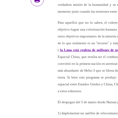
verdadera misión de la humanidad y su n
momento justo cuando las tensiones entre
Para aquellos que no lo saben, el cohet
objetivo lograr una colonización humana 
otros objetivos importantes de la minería
de lo que realmente es un "recurso" y ta
(
la Luna está repleta de millones de t
Espacial China, que resulta ser el combust
convirtió en la primera nación en aterriza
más abundante de Helio-3 que se libera d
tierra. Si bien este programa se produj
espacial entre Estados Unidos y China, Ch
a estos esfuerzos.
El despegue del 5 de marzo desde Hainan p
1) Implementar un satélite de telecomunica