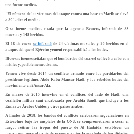
una fuente medica.
"El número de las víctimas del ataque contra una base en Marib se elevó
a 80", dice el medio.
Otra fuente medica, citada por la agencia Reuters, informó de 83
muertos y 148 heridos.
El 18 de enero
se informó
de 24 víctimas mortales y 20 heridos en el
ataque, del que el Ejército yemení responsabilizó a los hutíes.
Diversas fuentes señalan que el bombardeo del cuartel se llevó a cabo con
misiles y, posiblemente, drones.
Yemen vive desde 2014 un conflicto armado entre los partidarios del
presidente legítimo, Abdo Rabu Mansur Hadi, y
los rebeldes hutíes
del
movimiento chií Ansar Alá.
En marzo de 2015 intervino en el conflicto, del lado de Hadi, una
coalición militar suní encabezada por Arabia Saudí, que incluye a los
Emiratos Árabes Unidos y otros países árabes.
A finales de 2018, los bandos del conflicto celebraron negociaciones en
Estocolmo bajo los auspicios de la ONU, se comprometieron a cesar el
fuego, retirar las tropas del puerto de Al Hudaida, establecer un
mecanismo para el canje de presos y evitar la escalada de hostilidades,