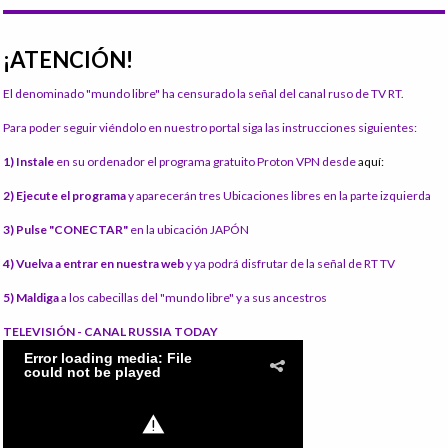
¡ATENCIÓN!
El denominado "mundo libre" ha censurado la señal del canal ruso de TV RT.
Para poder seguir viéndolo en nuestro portal siga las instrucciones siguientes:
1) Instale
en su ordenador el programa gratuito Proton VPN desde
aquí:
2) Ejecute el programa
y aparecerán tres Ubicaciones libres en la parte izquierda
3) Pulse "CONECTAR"
en la ubicación JAPÓN
4) Vuelva a entrar en nuestra web
y ya podrá disfrutar de la señal de RT TV
5) Maldiga
a los cabecillas del "mundo libre" y a sus ancestros
TELEVISIÓN - CANAL RUSSIA TODAY