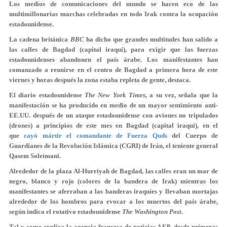
Los medios de comunicaciones del mundo se hacen eco de las
multimillonarias marchas celebradas en todo Irak contra la ocupación
estadounidense.
La cadena británica
BBC
ha dicho que grandes multitudes han salido a
las calles de Bagdad (capital iraquí), para exigir que las fuerzas
estadounidenses abandonen el país árabe. Los manifestantes han
comanzado a reunirse en el centro de Bagdad a primera hora de este
viernes y horas después la zona estaba repleta de gente, destaca.
El diario estadounidense
The New York Times
, a su vez, señala que la
manifestación se ha producido en medio de un mayor sentimiento anti-
EE.UU. después de un ataque estadounidense con aviones no tripulados
(drones) a principios de este mes en Bagdad (capital iraquí), en el
que
cayó mártir el comandante de Fuerza Quds
del Cuerpo de
Guardianes de la Revolución Islámica (CGRI) de Irán, el teniente general
Qasem Soleimani.
Alrededor de la plaza Al-Hurriyah de Bagdad, las calles eran un mar de
negro, blanco y rojo (colores de la bandera de Irak) mientras los
manifestantes se aferraban a las banderas iraquíes y llevaban mortajas
alrededor de los hombros para evocar a los muertos del país árabe,
según indica el rotativo estadounidense
The Washington Post
.
Tal y como explica la agencia francesa de noticias
AFP
, desde primeras