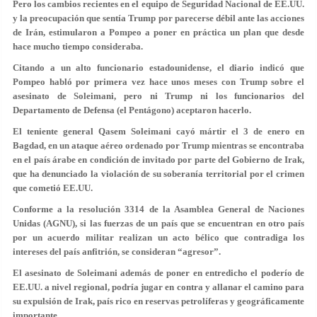
Pero los cambios recientes en el equipo de Seguridad Nacional de EE.UU.
y la preocupación que sentía Trump por parecerse débil ante las acciones
de Irán, estimularon a Pompeo a poner en práctica un plan que desde
hace mucho tiempo consideraba.
Citando a un alto funcionario estadounidense, el diario indicó que
Pompeo habló por primera vez hace unos meses con Trump sobre el
asesinato de Soleimani, pero ni Trump ni los funcionarios del
Departamento de Defensa (el Pentágono) aceptaron hacerlo.
El teniente general Qasem Soleimani cayó mártir el 3 de enero en
Bagdad, en un ataque aéreo ordenado por Trump mientras se encontraba
en el país árabe en condición de invitado por parte del Gobierno de Irak,
que ha denunciado la violación de su soberanía territorial por el crimen
que cometió EE.UU.
Conforme a la resolución 3314 de la Asamblea General de Naciones
Unidas (AGNU), si las fuerzas de un país que se encuentran en otro país
por un acuerdo militar realizan un acto bélico que contradiga los
intereses del país anfitrión, se consideran “agresor”.
El asesinato de Soleimani además de poner en entredicho el poderío de
EE.UU. a nivel regional, podría jugar en contra y allanar el camino para
su expulsión de Irak, país rico en reservas petrolíferas y geográficamente
importante.