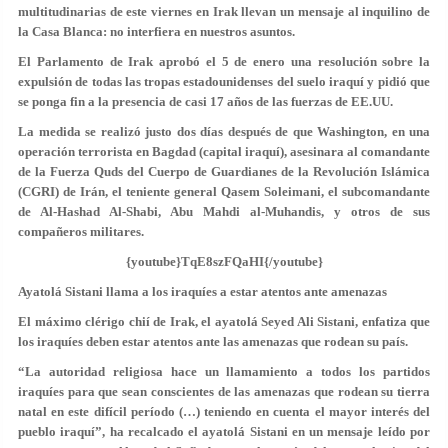
multitudinarias de este viernes en Irak llevan un mensaje al inquilino de
la Casa Blanca: no interfiera en nuestros asuntos.
El Parlamento de Irak aprobó el 5 de enero una resolución sobre la
expulsión de todas las tropas estadounidenses del suelo iraquí y pidió que
se ponga fin a la presencia de casi 17 años de las fuerzas de EE.UU.
La medida se realizó justo dos días después de que Washington, en una
operación terrorista en Bagdad (capital iraquí), asesinara al comandante
de la Fuerza Quds del Cuerpo de Guardianes de la Revolución Islámica
(CGRI) de Irán, el teniente general Qasem Soleimani, el subcomandante
de Al-Hashad Al-Shabi, Abu Mahdi al-Muhandis, y otros de sus
compañeros militares.
{youtube}TqE8szFQaHI{/youtube}
Ayatolá Sistani llama a los iraquíes a estar atentos ante amenazas
El máximo clérigo chií de Irak, el ayatolá Seyed Ali Sistani, enfatiza que
los iraquíes deben estar atentos ante las amenazas que rodean su país.
“La autoridad religiosa hace un llamamiento a todos los partidos
iraquíes para que sean conscientes de las amenazas que rodean su tierra
natal en este difícil período (…) teniendo en cuenta el mayor interés del
pueblo iraquí”
, ha recalcado el ayatolá Sistani en un mensaje leído por