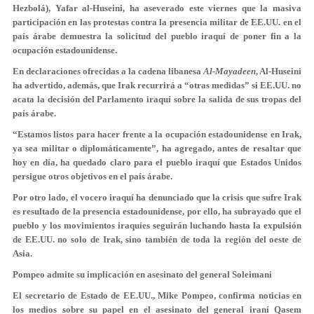
Hezbolá), Yafar al-Huseini, ha aseverado este viernes que la masiva
participación en las protestas contra la presencia militar de EE.UU. en el
país árabe demuestra la solicitud del pueblo iraquí de poner fin a la
ocupación estadounidense.
En declaraciones ofrecidas a la cadena libanesa
Al-Mayadeen
, Al-Huseini
ha advertido, además, que Irak recurrirá a “otras medidas” si EE.UU. no
acata la decisión del Parlamento iraquí sobre la salida de sus tropas del
país árabe.
“
Estamos listos para hacer frente a la ocupación estadounidense en Irak,
ya sea militar o diplomáticamente
”, ha agregado, antes de resaltar que
hoy en día, ha quedado claro para el pueblo iraquí que Estados Unidos
persigue otros objetivos en el país árabe.
Por otro lado, el vocero iraquí ha denunciado que la crisis que sufre Irak
es resultado de la presencia estadounidense, por ello, ha subrayado que el
pueblo y los movimientos iraquíes seguirán luchando
hasta la expulsión
de EE.UU. no solo de Irak, sino también de toda la región del oeste de
Asia
.
Pompeo admite su implicación en asesinato del general Soleimani
El secretario de Estado de EE.UU., Mike Pompeo, confirma noticias en
los medios sobre su papel en el asesinato del general iraní Qasem