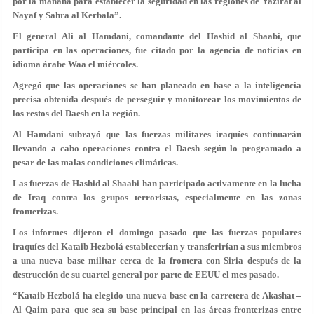
por la mañana para establecer la seguridad en las regiones de Yazirat al
Nayaf y Sahra al Kerbala”.
El general Ali al Hamdani, comandante del Hashid al Shaabi, que
participa en las operaciones, fue citado por la agencia de noticias en
idioma árabe Waa el miércoles.
Agregó que las operaciones se han planeado en base a la inteligencia
precisa obtenida después de perseguir y monitorear los movimientos de
los restos del Daesh en la región.
Al Hamdani subrayó que las fuerzas militares iraquíes continuarán
llevando a cabo operaciones contra el Daesh según lo programado a
pesar de las malas condiciones climáticas.
Las fuerzas de Hashid al Shaabi han participado activamente en la lucha
de Iraq contra los grupos terroristas, especialmente en las zonas
fronterizas.
Los informes dijeron el domingo pasado que las fuerzas populares
iraquíes del Kataib Hezbolá establecerían y transferirían a sus miembros
a una nueva base militar cerca de la frontera con Siria después de la
destrucción de su cuartel general por parte de EEUU el mes pasado.
“Kataib Hezbolá ha elegido una nueva base en la carretera de Akashat –
Al Qaim para que sea su base principal en las áreas fronterizas entre