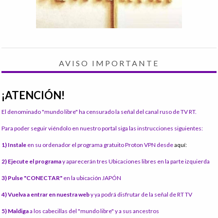
AVISO IMPORTANTE
¡ATENCIÓN!
El denominado "mundo libre" ha censurado la señal del canal ruso de TV RT.
Para poder seguir viéndolo en nuestro portal siga las instrucciones siguientes:
1) Instale
en su ordenador el programa gratuito Proton VPN desde
aquí:
2) Ejecute el programa
y aparecerán tres Ubicaciones libres en la parte izquierda
3) Pulse "CONECTAR"
en la ubicación JAPÓN
4) Vuelva a entrar en nuestra web
y ya podrá disfrutar de la señal de RT TV
5) Maldiga
a los cabecillas del "mundo libre" y a sus ancestros