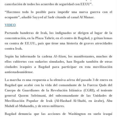
cancelación de todos los acuerdos de seguridad con EEUU”.
“Hacemos todo lo posible para impedir una nueva guerra con el
ocupante”, añadió Sayyed al Sadr citando al canal Al Manar.
VIDEO
Portando banderas de Irak, los indignados se dirigen al lugar de la
concentración, en la Plaza Tahrir, en el centro de Bagdad, y gritan lemas
en contra de EE.UU., país que tiene una historia de graves atrocidades
contra Irak.
Según ha informado la cadena
Al-Alam
, los manifestantes, muchos de
ellos cubiertos con sudarios simulados, han llegado también de otras
ciudades iraquíes a Bagdad para participar en esta movilización
antiestadounidense.
La marcha es una respuesta a la ofensiva aérea del pasado 3 de enero en
Bagdad que acabó con la vida del comandante de la Fuerza Quds del
Cuerpo de Guardianes de la Revolución Islámica (CGRI), el teniente
general Qasem Soleimani, del subcomandante de las Unidades de
Movilización Popular de Irak (Al-Hashad Al-Shabi, en árabe), Abu
Mahdi al-Muhandis, y de otros militares.
Bagdad denuncia que las acciones de Washington en suelo iraquí