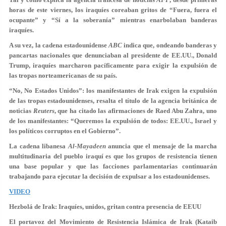
horas de este viernes, los iraquíes coreaban gritos de “Fuera, fuera el
ocupante” y “Sí a la soberanía” mientras enarbolaban banderas
iraquíes.
A su vez, la cadena estadounidense
ABC
indica que, ondeando banderas y
pancartas nacionales que denunciaban al presidente de EE.UU., Donald
Trump, iraquíes marcharon pacíficamente para exigir la expulsión de
las tropas norteamericanas de su país.
“No, No Estados Unidos”: los manifestantes de Irak exigen la expulsión
de las tropas estadounidenses, resalta el título de la agencia británica de
noticias
Reuters
, que ha citado las afirmaciones de Raed Abu Zahra, uno
de los manifestantes:
“Queremos la expulsión de todos: EE.UU., Israel y
los políticos corruptos en el Gobierno”
.
La cadena libanesa
Al-Mayadeen
anuncia que el mensaje de la marcha
multitudinaria del pueblo iraquí es que los grupos de resistencia tienen
una base popular y que las facciones parlamentarias continuarán
trabajando para ejecutar la decisión de expulsar a los estadounidenses.
VIDEO
Hezbolá de Irak: Iraquíes, unidos, gritan contra presencia de EEUU
El portavoz del Movimiento de Resistencia Islámica de Irak (Kataib