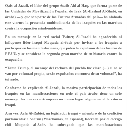
Qais al-Jazali, el líder del grupo Asaib Ahl al-Haq, que forma parte de
las Unidades de Movilización Popular de Irak (Al-Hashad Al-Shabi, en
árabe) — y que son parte de las Fuerzas Armadas del país— ha alabado
este viernes la presencia multitudinaria de los iraquíes en las marchas
contra la ocupación estadounidense.
En un mensaje en la red social Twitter, Al-Jazali ha agradecido al
influyente líder iraquí Moqtada al-Sadr por invitar a los iraquíes a
participar en las manifestaciones, que piden la expulsión de las fuerzas de
EE.UU. y se considera la segunda gran marcha de su historia contra la
ocupación.
“Tonto Trump, el mensaje del rechazo del pueblo fue claro (…) si no se
van por voluntad propia, serán expulsados en contra de su voluntad”
, ha
tuiteado.
Conforme ha explicado Al-Jazali, la masiva participación de todos los
iraquíes en las manifestaciones en todo el país árabe tiene un solo
mensaje: las fuerzas extranjeras no tienen lugar alguno en el territorio
iraquí.
A su vez, Aala Al-Rabiei, un legislador iraquí y miembro de la coalición
parlamentaria Saerun (Marchamos, en español), liderada por el clérigo
chií Muqtada al-Sadr, ha subrayado que las manifestaciones