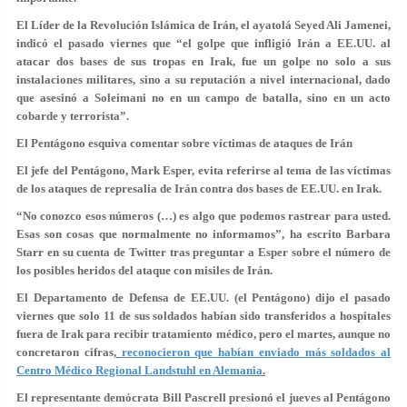
El Líder de la Revolución Islámica de Irán, el ayatolá Seyed Ali Jamenei,
indicó el pasado viernes que “el golpe que infligió Irán a EE.UU. al
atacar dos bases de sus tropas en Irak, fue un golpe no solo a sus
instalaciones militares, sino a su reputación a nivel internacional, dado
que asesinó a Soleimani no en un campo de batalla, sino en un acto
cobarde y terrorista”.
El Pentágono esquiva comentar sobre víctimas de ataques de Irán
El jefe del Pentágono, Mark Esper, evita referirse al tema de las víctimas
de los ataques de represalia de Irán contra dos bases de EE.UU. en Irak.
“
No conozco esos números (…) es algo que podemos rastrear para usted.
Esas son cosas que normalmente no informamos
”
,
ha escrito Barbara
Starr en su cuenta de Twitter tras preguntar a Esper sobre el número de
los posibles heridos del ataque con misiles de Irán.
El Departamento de Defensa de EE.UU. (el Pentágono) dijo el pasado
viernes que solo 11 de sus soldados habían sido transferidos a hospitales
fuera de Irak para recibir tratamiento médico, pero el martes, aunque no
concretaron cifras,
reconocieron que habían enviado más soldados al
Centro Médico Regional Landstuhl en Alemania
.
El representante demócrata Bill Pascrell presionó el jueves al Pentágono