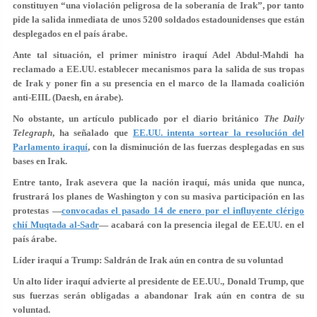
constituyen “una violación peligrosa de la soberanía de Irak”, por tanto
pide la salida inmediata de unos 5200 soldados estadounidenses que están
desplegados en el país árabe.
Ante tal situación, el primer ministro iraquí Adel Abdul-Mahdi ha
reclamado a EE.UU. establecer mecanismos para la salida de sus tropas
de Irak y poner fin a su presencia en el marco de la llamada coalición
anti-EIIL (Daesh, en árabe).
No obstante, un artículo publicado por el diario británico
The Daily
Telegraph
, ha señalado que
EE.UU. intenta sortear la resolución del
Parlamento iraquí
, con la disminución de las fuerzas desplegadas en sus
bases en Irak.
Entre tanto, Irak asevera que la nación iraquí, más unida que nunca,
frustrará los planes de Washington y con su masiva participación en las
protestas —
convocadas el pasado 14 de enero por el influyente clérigo
chií Muqtada al-Sadr
— acabará con la presencia ilegal de EE.UU. en el
país árabe.
Líder iraquí a Trump: Saldrán de Irak aún en contra de su voluntad
Un alto líder iraquí advierte al presidente de EE.UU., Donald Trump, que
sus fuerzas serán obligadas a abandonar Irak aún en contra de su
voluntad.