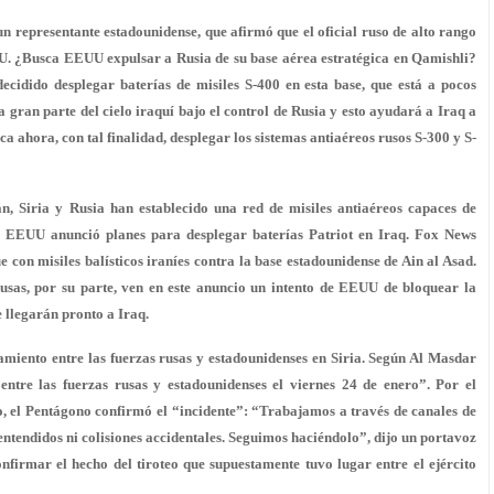
n representante estadounidense, que afirmó que el oficial ruso de alto rango
U. ¿Busca EEUU expulsar a Rusia de su base aérea estratégica en Qamishli?
cidido desplegar baterías de misiles S-400 en esta base, que está a pocos
a gran parte del cielo iraquí bajo el control de Rusia y esto ayudará a Iraq a
a ahora, con tal finalidad, desplegar los sistemas antiaéreos rusos S-300 y S-
án, Siria y Rusia han establecido una red de misiles antiaéreos capaces de
s, EEUU anunció planes para desplegar baterías Patriot en Iraq. Fox News
e con misiles balísticos iraníes contra la base estadounidense de Ain al Asad.
rusas, por su parte, ven en este anuncio un intento de EEUU de bloquear la
 llegarán pronto a Iraq.
miento entre las fuerzas rusas y estadounidenses en Siria. Según Al Masdar
entre las fuerzas rusas y estadounidenses el viernes 24 de enero”. Por el
o, el Pentágono confirmó el “incidente”: “Trabajamos a través de canales de
ntendidos ni colisiones accidentales. Seguimos haciéndolo”, dijo un portavoz
nfirmar el hecho del tiroteo que supuestamente tuvo lugar entre el ejército