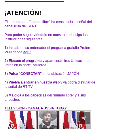
¡ATENCIÓN!
El denominado "mundo libre" ha censurado la señal del
canal ruso de TV RT.
Para poder seguir viéndolo en nuestro portal siga las
instrucciones siguientes:
1) Instale
en su ordenador el programa gratuito Proton
VPN desde
aquí:
2) Ejecute el programa
y aparecerán tres Ubicaciones
libres en la parte izquierda
3) Pulse "CONECTAR"
en la ubicación JAPÓN
4) Vuelva a entrar en nuestra web
y ya podrá disfrutar de
la señal de RT TV
5) Maldiga
a los cabecillas del "mundo libre" y a sus
ancestros
TELEVISIÓN - CANAL RUSSIA TODAY