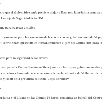
o.
era que el diplomático tenía previsto
viajar a Damasco la próxima semana
y
l Consejo de Seguridad de la ONU.
ama para evacuar a civiles
ganizados para la evacuación de los civiles en las gobernaciones de Alepo,
t Tahrir Sham (proscrito en Rusia), comunicó el jefe del Centro ruso para la
aza para la seguridad de los civiles.
o ruso para la Reconciliación en Siria junto con las tropas gubernamentales y
 corredores humanitarios en las zonas de las localidades de Al Hadher de la
ib y Habit de la provincia de Hama", dijo Borenkov.
s.
rdania y el Líbano en las últimas 24 horas, comunica un boletín del Centro