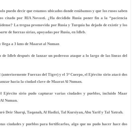
Solo puedo decir que estamos ubicados donde estábamos y que los rusos saben
os citado por RIA Novosti. ¿Ha decidido Rusia poner fin a la “paciencia
unidense? La tregua promovida por Rusia y Turquía ha dejado de existir y los
rte de fuerzas sirias, apoyadas por Rusia, en Idleb.
b y llega a 3 kms de Maarat al Numan
ro de Idleb después de lanzar un poderoso ataque a lo largo de las líneas del
 (anteriormente Fuerzas del Tigre) y el 5º Cuerpo, el Ejército sirio atacó dos
 avanzar hacia la ciudad clave de Maarat Al Numan.
 el Ejército sirio pudo capturar varias ciudades y pueblos, incluido Maar
t Al Numan.
ró Deir Sharqi, Taqanah, Al Hadizi, Tal Kursiyan, Abu Yarif y Tal Yatrah.
stas ciudades y pueblos para fortificarlos, algo que no pudo hacer hace dos