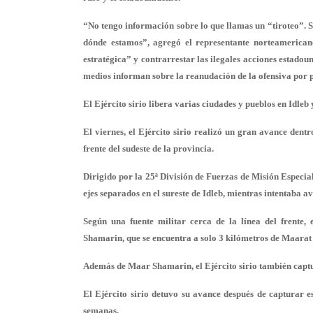
“No tengo información sobre lo que llamas un “tiroteo”. 
dónde estamos”, agregó el representante norteamerican
estratégica” y contrarrestar las ilegales acciones estado
medios informan sobre la reanudación de la ofensiva por pa
El Ejército sirio libera varias ciudades y pueblos en Idle
El viernes, el Ejército sirio realizó un gran avance dent
frente del sudeste de la provincia.
Dirigido por la 25ª División de Fuerzas de Misión Especial
ejes separados en el sureste de Idleb, mientras intentaba
Según una fuente militar cerca de la línea del frente,
Shamarin, que se encuentra a solo 3 kilómetros de Maara
Además de Maar Shamarin, el Ejército sirio también captu
El Ejército sirio detuvo su avance después de capturar e
semanas.