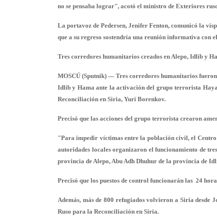
no se pensaba lograr", acotó el ministro de Exteriores rus
La portavoz de Pedersen, Jenifer Fenton, comunicó la vísp
que a su regreso sostendría una reunión informativa con e
Tres corredores humanitarios creados en Alepo, Idlib y H
MOSCÚ (Sputnik) — Tres corredores humanitarios fueron or
Idlib y Hama ante la activación del grupo terrorista Haya
Reconciliación en Siria, Yuri Borenkov.
Precisó que las acciones del grupo terrorista crearon amen
"Para impedir víctimas entre la población civil, el Centr
autoridades locales organizaron el funcionamiento de tres
provincia de Alepo, Abu Adh Dhuhur de la provincia de Idl
Precisó que los puestos de control funcionarán las 24 hora
Además, más de 800 refugiados volvieron a Siria desde Jo
Ruso para la Reconciliación en Siria.