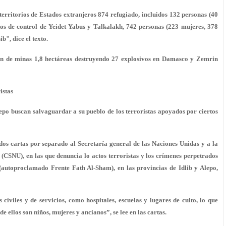
erritorios de Estados extranjeros 874 refugiado, incluidos 132 personas (40
tos de control de Yeidet Yabus y Talkalakh, 742 personas (223 mujeres, 378
b", dice el texto.
ron de minas 1,8 hectáreas destruyendo 27 explosivos en Damasco y Zemrin
istas
Alepo buscan salvaguardar a su pueblo de los terroristas apoyados por ciertos
dos cartas por separado al Secretaría general de las Naciones Unidas y a la
(CSNU), en las que denuncia lo actos terroristas y los crímenes perpetrados
 (autoproclamado Frente Fath Al-Sham), en las provincias de Idlib y Alepo,
s civiles y de servicios, como hospitales, escuelas y lugares de culto, lo que
e ellos son niños, mujeres y ancianos”
, se lee en las cartas.