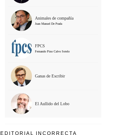
Animales de compañía
Juan Manuel De Prada
FPCS
Fernando Pino Calvo Sotelo
Ganas de Escribir
El Aullido del Lobo
EDITORIAL INCORRECTA