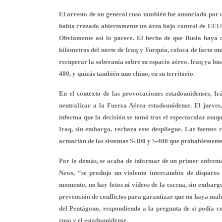
El arresto de un general ruso también fue anunciado por u
había cruzado abiertamente un área bajo control de EEU
Obviamente así lo parece. El hecho de que Rusia haya de
kilómetros del norte de Iraq y Turquía, coloca de facto un
recuperar la soberanía sobre su espacio aéreo. Iraq ya busc
400, y quizás también uno chino, en su territorio.
En el contexto de las provocaciones estadounidenses, Ir
neutralizar a la Fuerza Aérea estadounidense. El jueve
informa que la decisión se tomó tras el espectacular ataqu
Iraq, sin embargo, rechaza este despliegue. Las fuentes 
actuación de los sistemas S-300 y S-400 que probablemente
Por lo demás, se acaba de informar de un primer enfrenta
News, “se produjo un violento intercambio de disparos 
momento, no hay fotos ni vídeos de la escena, sin embarg
prevención de conflictos para garantizar que no haya male
del Pentágono, respondiendo a la pregunta de si podía co
ruso y el estadounidense.