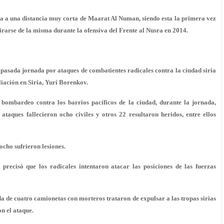
tra a una distancia muy corta de Maarat Al Numan, siendo esta la primera vez
etirarse de la misma durante la ofensiva del Frente al Nusra en 2014.
la pasada jornada por ataques de combatientes radicales contra la ciudad siria
liación en Siria, Yuri Borenkov.
bombardeo contra los barrios pacíficos de la ciudad, durante la jornada,
taques fallecieron ocho civiles y otros 22 resultaron heridos, entre ellos
ocho sufrieron lesiones.
 precisó que los radicales intentaron atacar las posiciones de las fuerzas
a de cuatro camionetas con morteros trataron de expulsar a las tropas sirias
on el ataque.