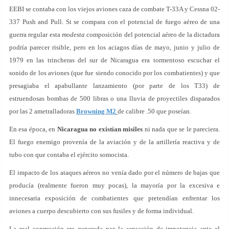
EEBI se contaba con los viejos aviones caza de combate T-33A y Cessna 02-
337 Push and Pull. Si se compara con el potencial de fuego aéreo de una
guerra regular esta
modesta
composición del potencial aéreo de la dictadura
podría parecer risible, pero en los aciagos días de mayo, junio y julio de
1979 en las trincheras del sur de Nicaragua era tormentoso escuchar el
sonido de los aviones (que fue siendo conocido por los combatientes) y que
presagiaba el apabullante lanzamiento (por parte de los T33) de
estruendosas bombas de 500 libras o una lluvia de proyectiles disparados
por las 2 ametralladoras
Browning M2
de calibre .50 que poseían.
En esa época, en
Nicaragua no existían misiles
ni nada que se le pareciera.
El fuego enemigo provenía de la aviación y de la artillería reactiva y de
tubo con que contaba el ejército somocista.
El impacto de los ataques aéreos no venía dado por el número de bajas que
producía (realmente fueron muy pocas), la mayoría por la excesiva e
innecesaria exposición de combatientes que pretendían enfrentar los
aviones a cuerpo descubierto con sus fusiles y de forma individual.
La real conmoción era generada por la sensación de impotencia ante el