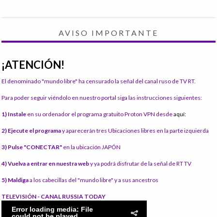
AVISO IMPORTANTE
¡ATENCIÓN!
El denominado "mundo libre" ha censurado la señal del canal ruso de TV RT.
Para poder seguir viéndolo en nuestro portal siga las instrucciones siguientes:
1) Instale
en su ordenador el programa gratuito Proton VPN desde
aquí:
2) Ejecute el programa
y aparecerán tres Ubicaciones libres en la parte izquierda
3) Pulse "CONECTAR"
en la ubicación JAPÓN
4) Vuelva a entrar en nuestra web
y ya podrá disfrutar de la señal de RT TV
5) Maldiga
a los cabecillas del "mundo libre" y a sus ancestros
TELEVISIÓN - CANAL RUSSIA TODAY