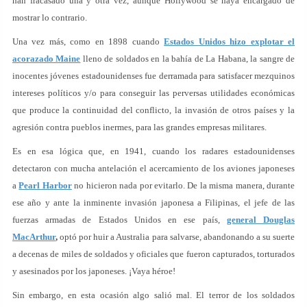
han fracasado una y otra vez, aunque Hollywood se haya encargado de
mostrar lo contrario.
Una vez más, como en 1898 cuando
Estados Unidos hizo explotar el
acorazado Maine
lleno de soldados en la bahía de La Habana, la sangre de
inocentes jóvenes estadounidenses fue derramada para satisfacer mezquinos
intereses políticos y/o para conseguir las perversas utilidades económicas
que produce la continuidad del conflicto, la invasión de otros países y la
agresión contra pueblos inermes, para las grandes empresas militares.
Es en esa lógica que, en 1941, cuando los radares estadounidenses
detectaron con mucha antelación el acercamiento de los aviones japoneses
a
Pearl Harbor
no hicieron nada por evitarlo. De la misma manera, durante
ese año y ante la inminente invasión japonesa a Filipinas, el jefe de las
fuerzas armadas de Estados Unidos en ese país,
general Douglas
MacArthur
,
optó por huir a Australia para salvarse, abandonando a su suerte
a decenas de miles de soldados y oficiales que fueron capturados, torturados
y asesinados por los japoneses. ¡Vaya héroe!
Sin embargo, en esta ocasión algo salió mal. El terror de los soldados