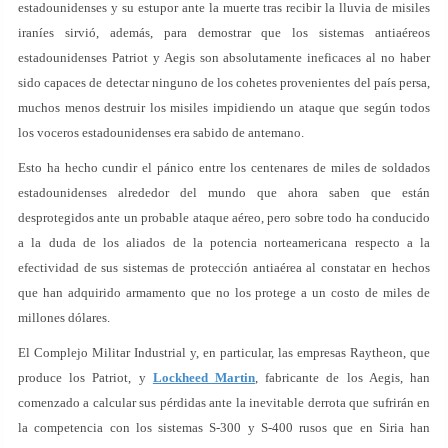
estadounidenses y su estupor ante la muerte tras recibir la lluvia de misiles
iraníes sirvió, además, para demostrar que los sistemas antiaéreos
estadounidenses Patriot y Aegis son absolutamente ineficaces al no haber
sido capaces de detectar ninguno de los cohetes provenientes del país persa,
muchos menos destruir los misiles impidiendo un ataque que según todos
los voceros estadounidenses era sabido de antemano.
Esto ha hecho cundir el pánico entre los centenares de miles de soldados
estadounidenses alrededor del mundo que ahora saben que están
desprotegidos ante un probable ataque aéreo, pero sobre todo ha conducido
a la duda de los aliados de la potencia norteamericana respecto a la
efectividad de sus sistemas de protección antiaérea al constatar en hechos
que han adquirido armamento que no los protege a un costo de miles de
millones dólares.
El Complejo Militar Industrial y, en particular, las empresas Raytheon, que
produce los Patriot, y
Lockheed Martin
, fabricante de los Aegis, han
comenzado a calcular sus pérdidas ante la inevitable derrota que sufrirán en
la competencia con los sistemas S-300 y S-400 rusos que en Siria han