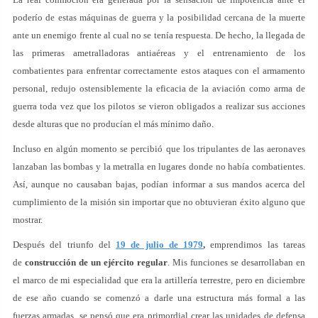
poderío de estas máquinas de guerra y la posibilidad cercana de la muerte
ante un enemigo frente al cual no se tenía respuesta. De hecho, la llegada de
las primeras ametralladoras antiaéreas y el entrenamiento de los
combatientes para enfrentar correctamente estos ataques con el armamento
personal, redujo ostensiblemente la eficacia de la aviación como arma de
guerra toda vez que los pilotos se vieron obligados a realizar sus acciones
desde alturas que no producían el más mínimo daño.
Incluso en algún momento se percibió que los tripulantes de las aeronaves
lanzaban las bombas y la metralla en lugares donde no había combatientes.
Así, aunque no causaban bajas, podían informar a sus mandos acerca del
cumplimiento de la misión sin importar que no obtuvieran éxito alguno que
mostrar.
Después del triunfo del
19 de julio de 1979
,
emprendimos las tareas
de
construcción de un ejército regular
. Mis funciones se desarrollaban en
el marco de mi especialidad que era la artillería terrestre, pero en diciembre
de ese año cuando se comenzó a darle una estructura más formal a las
fuerzas armadas, se pensó que era primordial crear las unidades de defensa