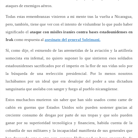
ataques de enemigos aéreos.
Todas estas remembranzas vinieron a mi mente tras la vuelta a Nicaragua,
pero, también, tiene que ver con el intento de vislumbrar lo que pudo haber
significado el
ataque con misiles iraníes contra bases estadounidenses en
Irak
como respuesta al
asesinato del general Soleimani
.
Sí, como dije, el estruendo de las arremetidas de la aviación y la artillería
somocista era infernal, no quiero suponer lo que sintieron esos soldados
estadounidenses sacrificados por el imperio en la flor de sus vidas solo por
la búsqueda de una reelección presidencial. Por lo menos nosotros
luchábamos por un ideal que era desalojar del poder a una dictadura
sanguinaria que asolaba con sangre y fuego al pueblo nicaragüense.
Estos muchachos murieron sin saber que han sido usados como carne de
cañón en guerras que Estados Unidos solo pueden sostener gracias al
creciente consumo de drogas por parte de sus tropas y que solo pueden
ganar por su superioridad tecnológica y financiera, habida cuenta de la
cobardía de sus militares y la incapacidad manifiesta de sus generales que